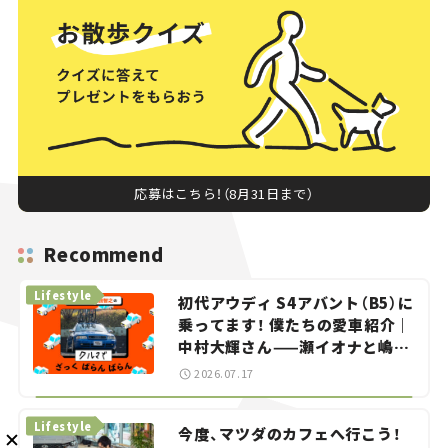
メルマガ登録
応募はこちら！（8月31日まで）
KURU KURAについて
広告掲載
プライバシーポリシー
採用情報
FAQ
Recommend
Lifestyle
初代アウディ S4アバント（B5）に
follow us
乗ってます！ 僕たちの愛車紹介｜
中村大輝さん——瀬イオナと嶋田
智之の「クルマでざっくばらんば
2026.07.17
らん！」＃20
Lifestyle
今度、マツダのカフェへ行こう！