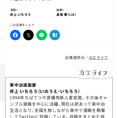
漫画=
編集=
井上 いちろう
髙橋 要（LIG）
この記事をシェア
記事提供元／
カエライフ
車中泊漫画家
井上 いちろう（いのうえ・いちろう）
1994年ちばてつや賞優秀新人賞受賞。その後ギャ
ンブル漫画を中心に活躍、現在は訳あって車中泊
生活となり、全国を旅しながら車中で漫画を執筆
してTwitterに投稿している。投稿をまとめた待