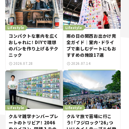
Lifestyle
Lifestyle
コンパクトな車内を広く
雨の日の関西お出かけ完
おしゃれに！ DIYで理想
全ガイド｜室内・ドライ
のバンを作り上げるテク
ブで楽しむデートにもお
ニック
すすめの施設17選
2026.07.28
2026.07.14
Lifestyle
Lifestyle
クルマ雑学ナンバープレ
クルマ旅で苗場に行こ
ートのトリビア！ 2046
う！「フジロック’26」つ
やハイフン、図柄入りの
いにタイムテーブルが発