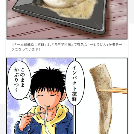
※「一本饂飩風くず餅」は、『鬼平犯科帳』で有名な「一本うどん」がモチー
フになっています！