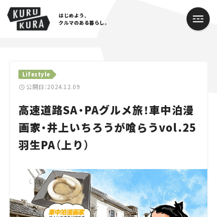
はじめよう、
クルマのある暮らし。
カテゴリ
Lifestyle
Cars
公開日：2024.12.09
高速道路SA・PAグルメ旅！車中泊漫
Lifestyle
画家・井上いちろうが喰らうvol.25
Traffic
羽生PA（上り）
Special
Series
Campaign
人気のハッシュタグ