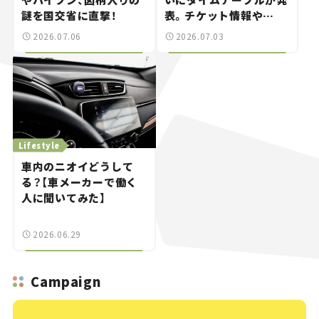
謎を国交省に直撃！
表。チケット情報や
GREEN STAGEの出演ア
2026.07.06
2026.07.03
ーティストをチェック。
Lifestyle
車内のニオイどうして
る？【車メーカーで働く
人に聞いてみた】
2026.06.29
Campaign