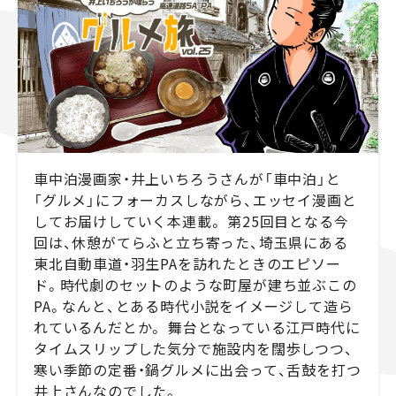
スズキ ジムニー｜Suzuki Jimny
スズキ｜Suzuki
マツダ｜Mazda
マツダ ロードスター｜Mazda Roadster
車中泊漫画家・井上いちろうさんが「車中泊」と
「グルメ」にフォーカスしながら、エッセイ漫画と
してお届けしていく本連載。 第25回目となる今
回は、休憩がてらふと立ち寄った、埼玉県にある
東北自動車道・羽生PAを訪れたときのエピソー
ド。時代劇のセットのような町屋が建ち並ぶこの
PA。なんと、とある時代小説をイメージして造ら
れているんだとか。 舞台となっている江戸時代に
タイムスリップした気分で施設内を闊歩しつつ、
寒い季節の定番・鍋グルメに出会って、舌鼓を打つ
井上さんなのでした。