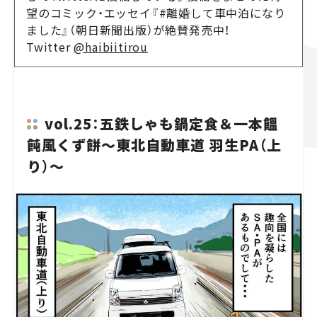
望のコミック・エッセイ『#離婚して車中泊になり
ました』（朝日新聞出版）が絶賛発売中！
Twitter
@haibiitirou
vol.25：五鉄しゃも鍋定食＆一本饂
飩風くず餅〜東北自動車道 羽生PA（上
り）〜