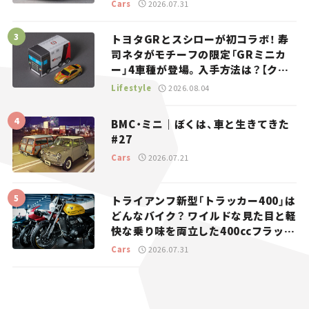
り。
Cars
2026.07.31
トヨタGRとスシローが初コラボ！ 寿
司ネタがモチーフの限定「GRミニカ
ー」4車種が登場。入手方法は？【クル
マとホビー】
Lifestyle
2026.08.04
BMC・ミニ｜ぼくは、車と生きてきた
#27
Cars
2026.07.21
トライアンフ新型「トラッカー400」は
どんなバイク？ ワイルドな見た目と軽
快な乗り味を両立した400ccフラット
トラッカー【試乗レビュー】
Cars
2026.07.31