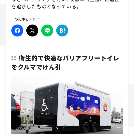
を追求したものとなっている。
スズキ ジムニー｜Suzuki Jimny
スズキ｜Suzuki
マツダ｜Mazda
マツダ ロードスター｜Mazda Roadster
この記事をシェア
衛生的で快適なバリアフリートイレ
をクルマでけん引