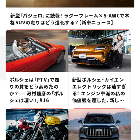
新型「パジェロ」に続報！ ラダーフレーム×S-AWCで本
格SUVの走りはどう進化する？【新車ニュース】
ポルシェは「PTV」で走
新型ポルシェ・カイエン
りの質をどう高めたの
エレクトリックは速すぎ
か？——河村康彦の「ポル
る！ エンジン車派の私の
シェは凄い！」#16
価値観を覆した、新しい
ポルシェの走り。