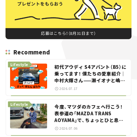
応募はこちら！（8月31日まで）
Recommend
Lifestyle
初代アウディ S4アバント（B5）に
乗ってます！ 僕たちの愛車紹介｜
中村大輝さん——瀬イオナと嶋田
智之の「クルマでざっくばらんば
2026.07.17
らん！」＃20
Lifestyle
今度、マツダのカフェへ行こう！
表参道の「MAZDA TRANS
AOYAMA」で、ちょっとひと息。
——連載｜CCGとクルマでどうす
2026.07.06
る？＜第13回＞