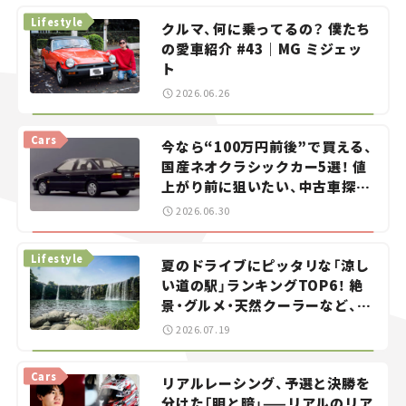
Lifestyle
クルマ、何に乗ってるの？ 僕たち
の愛車紹介 #43｜MG ミジェッ
ト
2026.06.26
Cars
今なら“100万円前後”で買える、
国産ネオクラシックカー5選！ 値
上がり前に狙いたい、中古車探し
をお手伝い――ちょっとイケてるマ
2026.06.30
イカー選び #02
Lifestyle
夏のドライブにピッタリな「涼し
い道の駅」ランキングTOP6！ 絶
景・グルメ・天然クーラーなど、避
暑におすすめのスポットを紹介
2026.07.19
【道の駅マニアの推し駅ガイド】
vol.15
Cars
リアルレーシング、予選と決勝を
分けた「明と暗」——リアルのリア