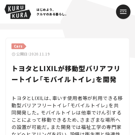
はじめよう、
クルマのある暮らし。
カテゴリ
Cars
Cars
公開日：2020.11.19
トヨタとLIXILが移動型バリアフリ
Lifestyle
ートイレ「モバイルトイレ」を開発
Traffic
Special
トヨタとLIXILは、車いす使用者等が利用できる移
動型バリアフリートイレ「モバイルトイレ」を共
Series
同開発した。モバイルトイレは他車でけん引する
ことによって移動できるため、さまざまな場所へ
Campaign
の設置が可能だ。また開発では福祉工学の専門家
などへヒアリングを行い、設備は衛生面と快適性
人気のハッシュタグ