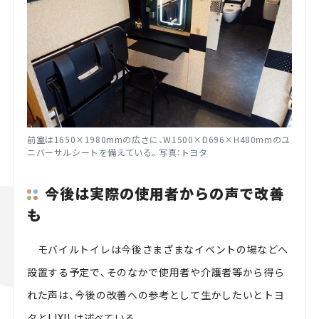
前室は
1650
×
1980mm
の広さに、
W1500
×
D696
×
H480mm
のユ
ニバーサルシートを備えている。写真：トヨタ
今後は実際の使用者からの声で改善
も
モバイルトイレは今後さまざまなイベントの場などへ
設置する予定で、そのなかで使用者や介護者等から得ら
れた声は、今後の改善への参考として生かしたいとトヨ
タと
LIXIL
は述べている。