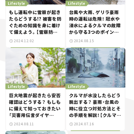
Lifestyle
Lifestyle
もし運転中に雪崩が起き
台風や大雨、ゲリラ豪雨
たらどうする!? 被害を防
時の運転は危険！ 冠水や
ぐための知識を身に着け
浸水によるクルマの故障
て備えよう。【雪崩防災
から守る3つのポイント
週間】
を解説。【クルマと防災】
2024.12.02
2024.08.15
Lifestyle
Lifestyle
巨大地震が起きたら安否
クルマが水没したらどう
確認はどうする？ もしも
脱出する？ 豪雨・台風の
に備えて知っておきたい
時に役立つ対処方法とそ
「災害用伝言ダイヤ
の手順を解説！【クルマと
ル“171”」と「災害用伝
防災】
2024.08.11
2024.07.16
言板“web171”」の使い