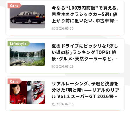
Cars
今なら“100万円前後”で買える、
国産ネオクラシックカー5選！ 値
上がり前に狙いたい、中古車探し
をお手伝い――ちょっとイケてるマ
2026.06.30
イカー選び #02
Lifestyle
夏のドライブにピッタリな「涼し
い道の駅」ランキングTOP6！ 絶
景・グルメ・天然クーラーなど、避
暑におすすめのスポットを紹介
2026.07.19
【道の駅マニアの推し駅ガイド】
vol.15
Cars
リアルレーシング、予選と決勝を
分けた「明と暗」——リアルのリア
ル Vol.2 スーパーGT 2026開幕
戦 岡山国際サーキット
2026.07.16