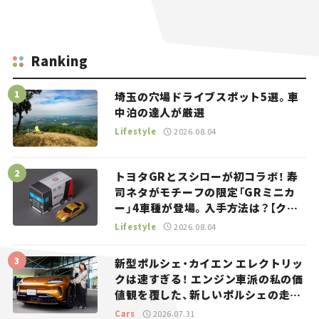
Ranking
埼玉の穴場ドライブスポット5選。車
中泊の達人が厳選
Lifestyle
2026.08.04
トヨタGRとスシローが初コラボ！ 寿
司ネタがモチーフの限定「GRミニカ
ー」4車種が登場。入手方法は？【クル
マとホビー】
Lifestyle
2026.08.04
新型ポルシェ・カイエン エレクトリッ
クは速すぎる！ エンジン車派の私の価
値観を覆した、新しいポルシェの走
り。
Cars
2026.07.31