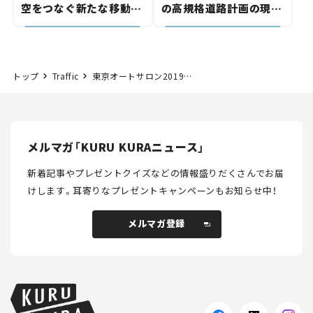
空をつなぐ新たな移動体
の高規格道路計画の現
験とは
状。「館山鴨川道路」で検
討進む【いま気になる道
路計画】
トップ
Traffic
東京オートサロン2019。海外からの来場者はどう感じた？
メルマガ「KURU KURAニュース」
新着記事やプレゼントクイズなどの情報盛りだくさんでお届
けします。
耳寄りなプレゼントキャンペーンもお知らせ中！
メルマガ登録
メルマガ登録