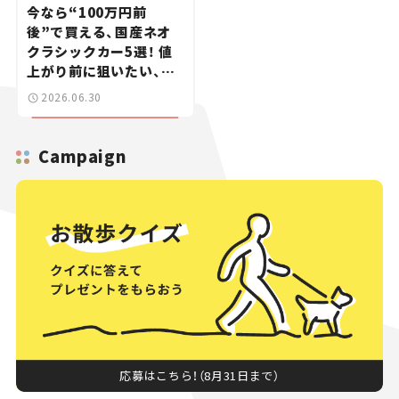
今なら“100万円前
後”で買える、国産ネオ
クラシックカー5選！ 値
上がり前に狙いたい、中
古車探しをお手伝い――ちょ
2026.06.30
っとイケてるマイカー選
び #02
Campaign
応募はこちら！（8月31日まで）