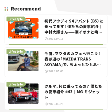
Recommend
Lifestyle
初代アウディ S4アバント（B5）に
乗ってます！ 僕たちの愛車紹介｜
中村大輝さん——瀬イオナと嶋田
智之の「クルマでざっくばらんば
2026.07.17
らん！」＃20
Lifestyle
今度、マツダのカフェへ行こう！
表参道の「MAZDA TRANS
AOYAMA」で、ちょっとひと息。
——連載｜CCGとクルマでどうす
2026.07.06
る？＜第13回＞
Lifestyle
クルマ、何に乗ってるの？ 僕たち
の愛車紹介 #43｜MG ミジェッ
ト
2026.06.26