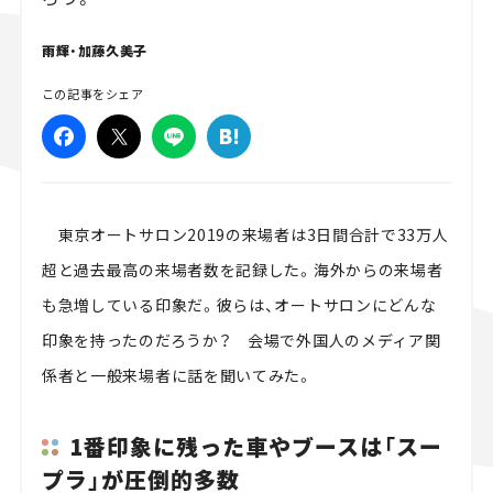
スズキ ジムニー｜Suzuki Jimny
スズキ｜Suzuki
雨輝・加藤久美子
マツダ｜Mazda
マツダ ロードスター｜Mazda Roadster
この記事をシェア
東京オートサロン2019の来場者は3日間合計で33万人
超と過去最高の来場者数を記録した。海外からの来場者
も急増している印象だ。彼らは、オートサロンにどんな
印象を持ったのだろうか？ 会場で外国人のメディア関
係者と一般来場者に話を聞いてみた。
1番印象に残った車やブースは「スー
プラ」が圧倒的多数