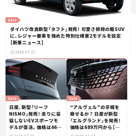
Cars
ダイハツ改良新型「タフト」発売！ 可愛さ排除の軽SUV
に、レジャー要素を強めた特別仕様車2モデルを設定
【新車ニュース】
2026.07.27
Cars
Cars
日産、新型「リーフ
“アルヴェル”の牙城を
NISMO」発売！ 走りに妥
崩せるか？ 日産が新型
協しないEVスポーツモ
「エルグランド」を発売！
デルが復活。価格は660
価格は689万円から【新
万円から【新車ニュース】
車ニュース】
2026.07.25
2026.07.22