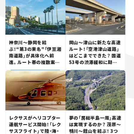
神奈川～静岡を結
岡山～津山に新たな高速
ぶ！“第3の東名”「伊豆湘
ルート！「空港津山道路」
南道路」が具体化へ前
はどこまでできた？ 国道
進。ルート帯の複数案検
53号の渋滞緩和に期待。
討へ。熱海まで信号ゼロ
岡山市側でも動きが【い
が実現？ 【いま気になる
ま気になる道路計画】
道路計画】
レクサスがヘリコプター
夢の「房総半島一周」高速
運航サービス開始！「レク
は実現するのか？ 茂原～
サスフライト」で陸・海・
鴨川～館山を結ぶ！ 3つ