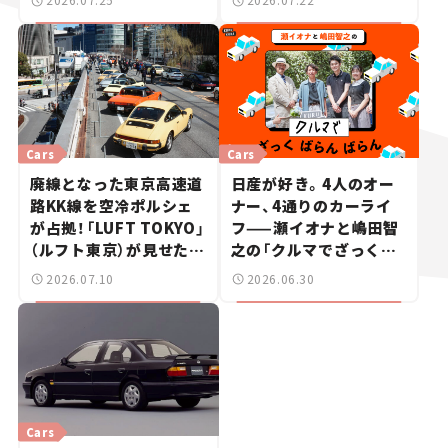
Cars
Cars
廃線となった東京高速道
日産が好き。4人のオー
路KK線を空冷ポルシェ
ナー、4通りのカーライ
が占拠！「LUFT TOKYO」
フ——瀬イオナと嶋田智
（ルフト東京）が見せた奇
之の「クルマでざっくば
跡の一日——ハッサンの
らんばらん！」＃19
2026.07.10
2026.06.30
週末カーミーティング通
信 #2
Cars