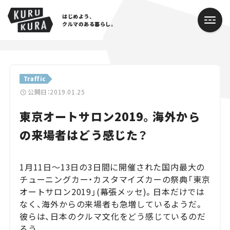
はじめよう、
クルマのある暮らし。
カテゴリ
Traffic
Cars
公開日：2019.01.25
東京オートサロン2019。海外から
Lifestyle
の来場者はどう感じた？
Traffic
Special
1月11日～13日の3日間に開催された国内最大の
チューニングカー・カスタマイズカーの祭典「東京
Series
オートサロン2019」(幕張メッセ)。日本だけでは
なく、海外からの来場者も急増しているようだ。
Campaign
彼らは、日本のクルマ文化をどう感じているのだ
ろう。
人気のハッシュタグ