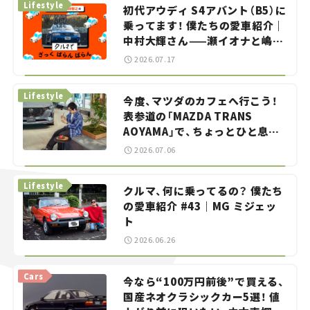
Lifestyle
初代アウディ S4アバント（B5）に
乗ってます！ 僕たちの愛車紹介｜
中村大輝さん——瀬イオナと嶋田
智之の「クルマでざっくばらんば
2026.07.17
らん！」＃20
Lifestyle
今度、マツダのカフェへ行こう！
表参道の「MAZDA TRANS
AOYAMA」で、ちょっとひと息。
——連載｜CCGとクルマでどうす
2026.07.06
る？＜第13回＞
Lifestyle
クルマ、何に乗ってるの？ 僕たち
の愛車紹介 #43｜MG ミジェッ
ト
2026.06.26
Cars
今なら“100万円前後”で買える、
国産ネオクラシックカー5選！ 値