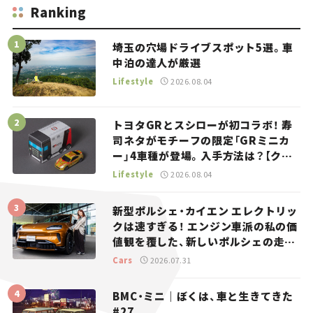
Ranking
埼玉の穴場ドライブスポット5選。車
中泊の達人が厳選
Lifestyle
2026.08.04
トヨタGRとスシローが初コラボ！ 寿
司ネタがモチーフの限定「GRミニカ
ー」4車種が登場。入手方法は？【クル
マとホビー】
Lifestyle
2026.08.04
新型ポルシェ・カイエン エレクトリッ
クは速すぎる！ エンジン車派の私の価
値観を覆した、新しいポルシェの走
り。
Cars
2026.07.31
BMC・ミニ｜ぼくは、車と生きてきた
#27