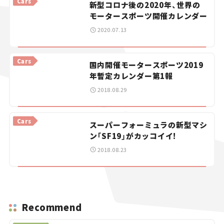
Cars
新型コロナ後の2020年、世界の
モータースポーツ開催カレンダー
スズキ ジムニー｜Suzuki Jimny
スズキ｜Suzuki
マツダ｜Mazda
マツダ ロードスター｜Mazda Roadster
2020.07.13
Cars
国内開催モータースポーツ2019
年暫定カレンダー第1報
2018.08.29
Cars
スーパーフォーミュラの新型マシ
ン「SF19」がカッコイイ!
2018.08.23
Recommend