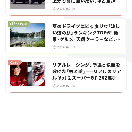
上がり前に狙いたい、中古車探し
をお手伝い――ちょっとイケてるマ
2026.06.30
イカー選び #02
Lifestyle
夏のドライブにピッタリな「涼し
い道の駅」ランキングTOP6！ 絶
景・グルメ・天然クーラーなど、避
暑におすすめのスポットを紹介
2026.07.19
【道の駅マニアの推し駅ガイド】
vol.15
Cars
リアルレーシング、予選と決勝を
分けた「明と暗」——リアルのリア
ル Vol.2 スーパーGT 2026開幕
戦 岡山国際サーキット
2026.07.16