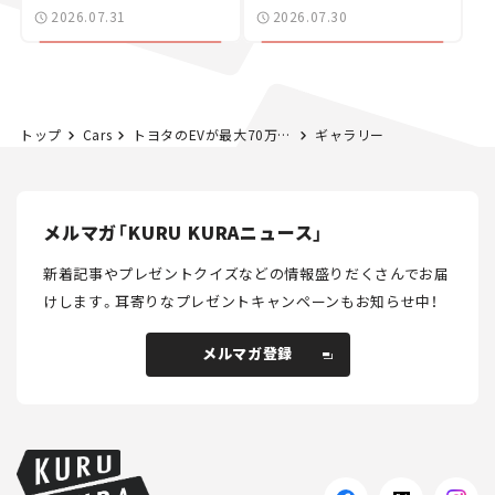
た400ccフラットトラッ
2026.07.31
2026.07.30
カー【試乗レビュー】
トップ
Cars
トヨタのEVが最大70万円の値下げ！ 改良新型「bZ4X」は航続距離が最大746kmに向上！ 内外装もデザイン刷新【新車ニュース】
ギャラリー
メルマガ「KURU KURAニュース」
新着記事やプレゼントクイズなどの情報盛りだくさんでお届
けします。
耳寄りなプレゼントキャンペーンもお知らせ中！
メルマガ登録
メルマガ登録