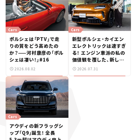
Cars
Cars
ポルシェは「PTV」で走
新型ポルシェ・カイエン
りの質をどう高めたの
エレクトリックは速すぎ
か？——河村康彦の「ポル
る！ エンジン車派の私の
シェは凄い！」#16
価値観を覆した、新しい
ポルシェの走り。
2026.08.02
2026.07.31
Cars
アウディの新フラッグシ
ップ「Q9」誕生！ 全長
5.3m超はアウディ史上