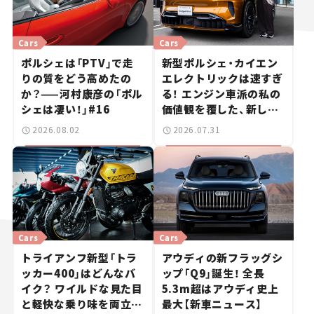
Cars
Cars
ポルシェは「PTV」で走
新型ポルシェ・カイエン
りの質をどう高めたの
エレクトリックは速すぎ
か？——河村康彦の「ポル
る！ エンジン車派の私の
シェは凄い！」#16
価値観を覆した、新しい
ポルシェの走り。
2026.08.02
2026.07.31
Cars
Cars
トライアンフ新型「トラ
アウディの新フラッグシ
ッカー400」はどんなバ
ップ「Q9」誕生！ 全長
イク？ ワイルドな見た目
5.3m超はアウディ史上
と軽快な乗り味を両立し
最大【新車ニュース】