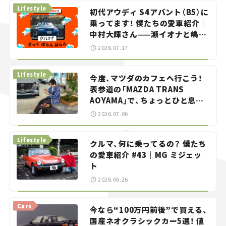
Lifestyle
初代アウディ S4アバント（B5）に
乗ってます！ 僕たちの愛車紹介｜
中村大輝さん——瀬イオナと嶋田
智之の「クルマでざっくばらんば
2026.07.17
らん！」＃20
Lifestyle
今度、マツダのカフェへ行こう！
表参道の「MAZDA TRANS
AOYAMA」で、ちょっとひと息。
——連載｜CCGとクルマでどうす
2026.07.06
る？＜第13回＞
Lifestyle
クルマ、何に乗ってるの？ 僕たち
の愛車紹介 #43｜MG ミジェッ
ト
2026.06.26
Cars
今なら“100万円前後”で買える、
国産ネオクラシックカー5選！ 値