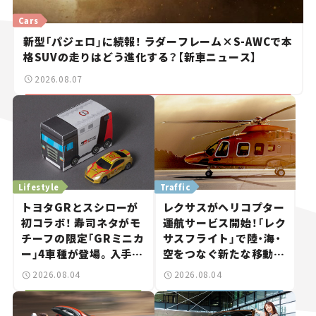
Cars
新型「パジェロ」に続報！ ラダーフレーム×S-AWCで本
格SUVの走りはどう進化する？【新車ニュース】
2026.08.07
Lifestyle
Traffic
トヨタGRとスシローが
レクサスがヘリコプター
初コラボ！ 寿司ネタがモ
運航サービス開始！「レク
チーフの限定「GRミニカ
サスフライト」で陸・海・
ー」4車種が登場。入手方
空をつなぐ新たな移動体
法は？【クルマとホビー】
験とは
2026.08.04
2026.08.04