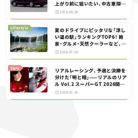
上がり前に狙いたい、中古車探し
をお手伝い――ちょっとイケてるマ
2026.06.30
イカー選び #02
Lifestyle
夏のドライブにピッタリな「涼し
い道の駅」ランキングTOP6！ 絶
景・グルメ・天然クーラーなど、避
暑におすすめのスポットを紹介
2026.07.19
【道の駅マニアの推し駅ガイド】
vol.15
Cars
リアルレーシング、予選と決勝を
分けた「明と暗」——リアルのリア
ル Vol.2 スーパーGT 2026開幕
戦 岡山国際サーキット
2026.07.16