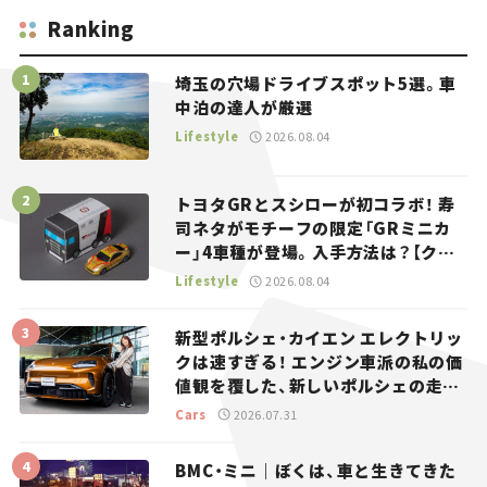
Ranking
埼玉の穴場ドライブスポット5選。車
中泊の達人が厳選
Lifestyle
2026.08.04
トヨタGRとスシローが初コラボ！ 寿
司ネタがモチーフの限定「GRミニカ
ー」4車種が登場。入手方法は？【クル
マとホビー】
Lifestyle
2026.08.04
新型ポルシェ・カイエン エレクトリッ
クは速すぎる！ エンジン車派の私の価
値観を覆した、新しいポルシェの走
り。
Cars
2026.07.31
BMC・ミニ｜ぼくは、車と生きてきた