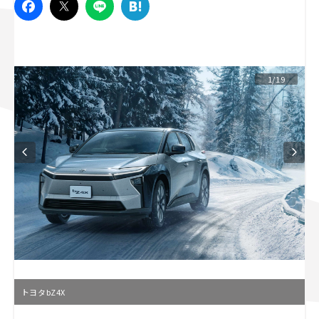
スズキ ジムニー｜Suzuki Jimny
スズキ｜Suzuki
マツダ｜Mazda
マツダ ロードスター｜Mazda Roadster
1/19
トヨタbZ4X