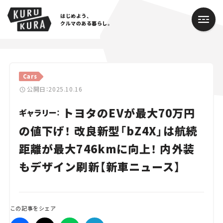
はじめよう、
クルマのある暮らし。
カテゴリ
Cars
Cars
公開日：2025.10.16
トヨタのEVが最大70万円
Lifestyle
ギャラリー：
の値下げ！ 改良新型「bZ4X」は航続
Traffic
距離が最大746kmに向上！ 内外装
Special
もデザイン刷新【新車ニュース】
Series
Campaign
この記事をシェア
人気のハッシュタグ