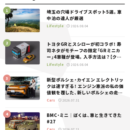
埼玉の穴場ドライブスポット5選。車
中泊の達人が厳選
Lifestyle
2026.08.04
トヨタGRとスシローが初コラボ！ 寿
司ネタがモチーフの限定「GRミニカ
ー」4車種が登場。入手方法は？【クル
マとホビー】
Lifestyle
2026.08.04
新型ポルシェ・カイエン エレクトリッ
クは速すぎる！ エンジン車派の私の価
値観を覆した、新しいポルシェの走
り。
Cars
2026.07.31
BMC・ミニ｜ぼくは、車と生きてきた
#27
Cars
2026.07.21