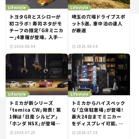
Lifestyle
Lifestyle
トヨタGRとスシローが
埼玉の穴場ドライブスポ
初コラボ！ 寿司ネタがモ
ット5選。車中泊の達人
チーフの限定「GRミニカ
が厳選
ー」4車種が登場。入手方
法は？【クルマとホビー】
2026.08.04
2026.08.04
Lifestyle
Lifestyle
トミカが新シリーズ
トミカからハイスペック
「tomica CW」発表！ 第
な「立体駐車場」が登場！
1弾は「日産 シルビア」
最大24台までミニカー
「ホンダ NSX」が登場。
をディスプレイ可能、特
世界が注目す
別な「日産 GT-R
2026.07.29
2026.07.29
る“JDM"に焦点【クルマ
NISMO」も付属【クルマ