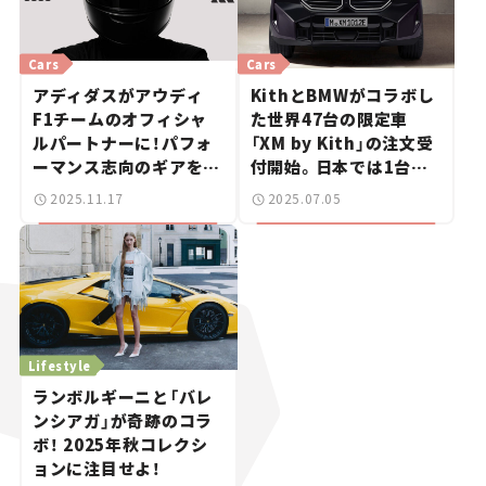
Cars
Cars
アディダスがアウディ
KithとBMWがコラボし
F1チームのオフィシャ
た世界47台の限定車
ルパートナーに！パフォ
「XM by Kith」の注文受
ーマンス志向のギアを共
付開始。日本では1台の
同開発
み！ 【新車ニュース】
2025.11.17
2025.07.05
Lifestyle
ランボルギーニと「バレ
ンシアガ」が奇跡のコラ
ボ！ 2025年秋コレクシ
ョンに注目せよ！