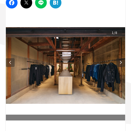
スズキ ジムニー｜Suzuki Jimny
スズキ｜Suzuki
マツダ｜Mazda
マツダ ロードスター｜Mazda Roadster
1/8
L