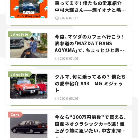
乗ってます！ 僕たちの愛車紹介｜
中村大輝さん——瀬イオナと嶋田
智之の「クルマでざっくばらんば
2026.07.17
らん！」＃20
Lifestyle
今度、マツダのカフェへ行こう！
表参道の「MAZDA TRANS
AOYAMA」で、ちょっとひと息。
——連載｜CCGとクルマでどうす
2026.07.06
る？＜第13回＞
Lifestyle
クルマ、何に乗ってるの？ 僕たち
の愛車紹介 #43｜MG ミジェッ
ト
2026.06.26
Cars
今なら“100万円前後”で買える、
国産ネオクラシックカー5選！ 値
上がり前に狙いたい、中古車探し
をお手伝い――ちょっとイケてるマ