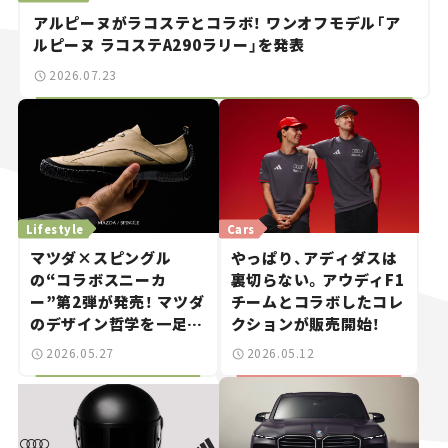
アルピーヌがラコステとコラボ！ ワンオフモデル「ア
ルピーヌ ラコステA290ラリー」を発表
2026.07.23
Lifestyle
Cars
マツダ×スピングル
やっぱり、アディダスは
の“コラボスニーカ
裏切らない。アウディF1
ー”第2弾が発売！ マツダ
チームとコラボしたコレ
のデザイン哲学を一足に
クションが販売開始！
凝縮
2026.05.27
2026.05.12