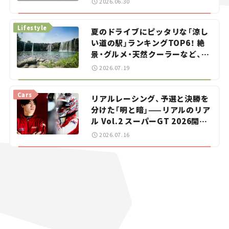
2026.06.30
イカー選び #02
Lifestyle
夏のドライブにピッタリな「涼し
い道の駅」ランキングTOP6！ 絶
景・グルメ・天然クーラーなど、避
暑におすすめのスポットを紹介
2026.07.19
【道の駅マニアの推し駅ガイド】
vol.15
Cars
リアルレーシング、予選と決勝を
分けた「明と暗」——リアルのリア
ル Vol.2 スーパーGT 2026開幕
戦 岡山国際サーキット
2026.07.16