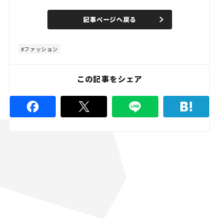
o
/
U
a
n
d
記事ページへ戻る
m
e
u
d
t
:
e
4
4
ファッション
.
4
4
%
この記事をシェア