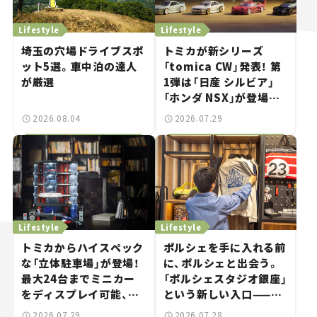
Lifestyle
Lifestyle
埼玉の穴場ドライブスポ
トミカが新シリーズ
ット5選。車中泊の達人
「tomica CW」発表！ 第
が厳選
1弾は「日産 シルビア」
「ホンダ NSX」が登場。
世界が注目す
2026.08.04
2026.07.29
る“JDM"に焦点【クルマ
とホビー】
Lifestyle
Lifestyle
トミカからハイスペック
ポルシェを手に入れる前
な「立体駐車場」が登場！
に、ポルシェと出会う。
最大24台までミニカー
「ポルシェスタジオ銀座」
をディスプレイ可能、特
という新しい入口——連
別な「日産 GT-R
載｜CCGとクルマでどう
2026.07.29
2026.07.28