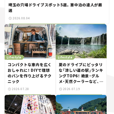
埼玉の穴場ドライブスポット5選。車中泊の達人が厳
選
2026.08.04
Lifestyle
Lifestyle
コンパクトな車内を広く
夏のドライブにピッタリ
おしゃれに！ DIYで理想
な「涼しい道の駅」ランキ
のバンを作り上げるテク
ングTOP6！ 絶景・グル
ニック
メ・天然クーラーなど、避
暑におすすめのスポット
2026.07.28
2026.07.19
を紹介【道の駅マニアの
推し駅ガイド】vol.15