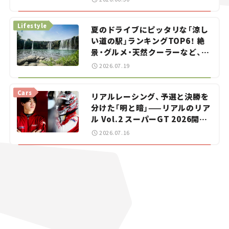
イカー選び #02
Lifestyle
夏のドライブにピッタリな「涼し
い道の駅」ランキングTOP6！ 絶
景・グルメ・天然クーラーなど、避
暑におすすめのスポットを紹介
2026.07.19
【道の駅マニアの推し駅ガイド】
vol.15
Cars
リアルレーシング、予選と決勝を
分けた「明と暗」——リアルのリア
ル Vol.2 スーパーGT 2026開幕
戦 岡山国際サーキット
2026.07.16