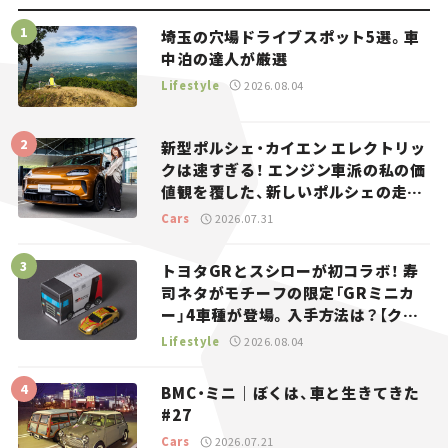
埼玉の穴場ドライブスポット5選。車
中泊の達人が厳選
Lifestyle
2026.08.04
新型ポルシェ・カイエン エレクトリッ
クは速すぎる！ エンジン車派の私の価
値観を覆した、新しいポルシェの走
り。
Cars
2026.07.31
トヨタGRとスシローが初コラボ！ 寿
司ネタがモチーフの限定「GRミニカ
ー」4車種が登場。入手方法は？【クル
マとホビー】
Lifestyle
2026.08.04
BMC・ミニ｜ぼくは、車と生きてきた
#27
Cars
2026.07.21