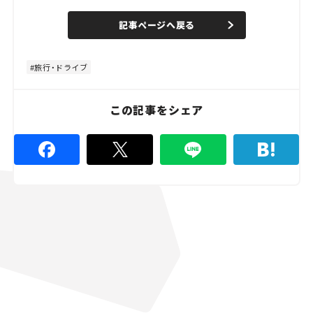
/
U
a
n
d
記事ページへ戻る
m
e
u
d
t
:
e
4
8
旅行・ドライブ
.
8
9
%
この記事をシェア