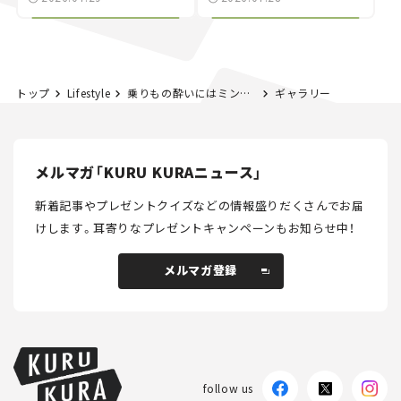
NISMO」も付属【クルマ
する？＜第14回＞
とホビー】
トップ
Lifestyle
乗りもの酔いにはミントガムが効くって本当!? ロッテの研究で酔いの軽減が明らかに！
ギャラリー
メルマガ「KURU KURAニュース」
新着記事やプレゼントクイズなどの情報盛りだくさんでお届
けします。
耳寄りなプレゼントキャンペーンもお知らせ中！
メルマガ登録
メルマガ登録
follow us