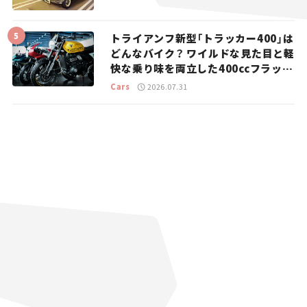
トライアンフ新型「トラッカー400」は
どんなバイク？ ワイルドな見た目と軽
快な乗り味を両立した400ccフラット
トラッカー【試乗レビュー】
Cars
2026.07.31