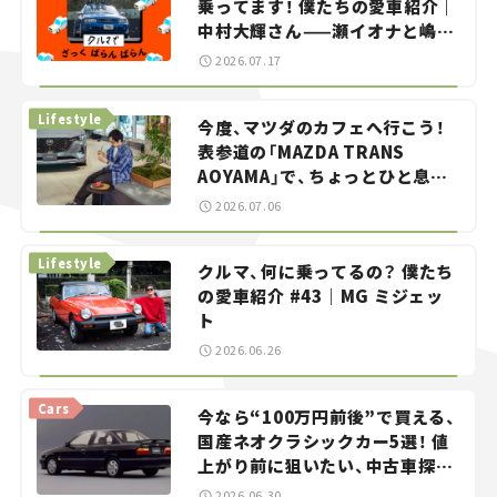
乗ってます！ 僕たちの愛車紹介｜
中村大輝さん——瀬イオナと嶋田
智之の「クルマでざっくばらんば
2026.07.17
らん！」＃20
Lifestyle
今度、マツダのカフェへ行こう！
表参道の「MAZDA TRANS
AOYAMA」で、ちょっとひと息。
——連載｜CCGとクルマでどうす
2026.07.06
る？＜第13回＞
Lifestyle
クルマ、何に乗ってるの？ 僕たち
の愛車紹介 #43｜MG ミジェッ
ト
2026.06.26
Cars
今なら“100万円前後”で買える、
国産ネオクラシックカー5選！ 値
上がり前に狙いたい、中古車探し
をお手伝い――ちょっとイケてるマ
2026.06.30