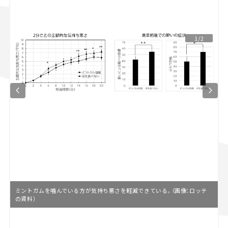
スズキ ジムニー｜Suzuki Jimny
スズキ｜Suzuki
マツダ｜Mazda
マツダ ロードスター｜Mazda Roadster
1/2
ミントガムを噛んでいる方が気持ち悪さを軽減できている。（画像：ロッテ
の資料）
L
o