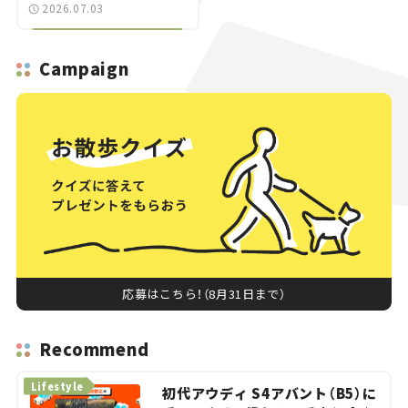
ROCK go round」で冒
2026.07.03
険気分を楽しもう。
Campaign
応募はこちら！（8月31日まで）
Recommend
Lifestyle
初代アウディ S4アバント（B5）に