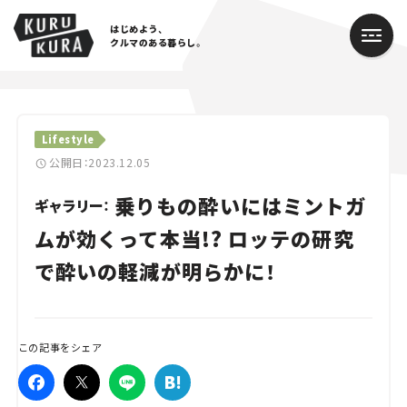
はじめよう、
クルマのある暮らし。
カテゴリ
Lifestyle
Cars
公開日：2023.12.05
乗りもの酔いにはミントガ
Lifestyle
ギャラリー：
ムが効くって本当!? ロッテの研究
Traffic
で酔いの軽減が明らかに！
Special
Series
この記事をシェア
Campaign
人気のハッシュタグ