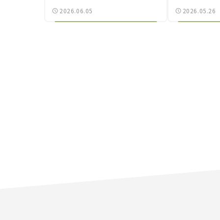
瀬イオナと嶋田智之の「クルマ
2026.06.05
2026.05.26
でざっくばらんばらん！」＃18