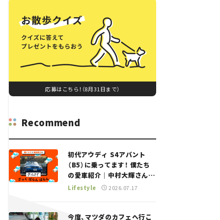
応募はこちら！（8月31日まで）
Recommend
初代アウディ S4アバント
（B5）に乗ってます！ 僕たち
の愛車紹介｜中村大輝さん
——瀬イオナと嶋田智之の
Lifestyle
2026.07.17
「クルマでざっくばらんばら
ん！」＃20
今度、マツダのカフェへ行こ