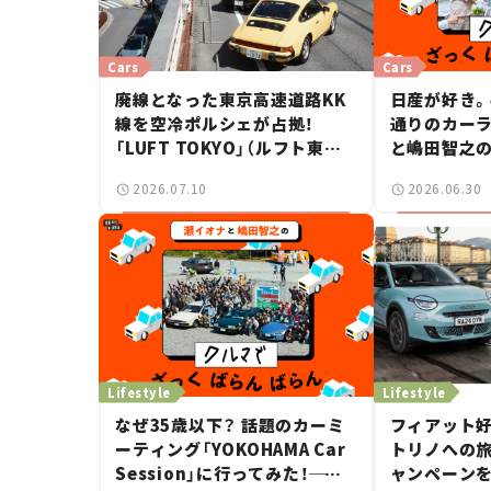
Cars
Cars
廃線となった東京高速道路KK
日産が好き。
線を空冷ポルシェが占拠！
通りのカー
「LUFT TOKYO」（ルフト東京）
と嶋田智之の
が見せた奇跡の一日——ハッサ
ばらんばらん
2026.07.10
2026.06.30
ンの週末カーミーティング通信
#2
Lifestyle
Lifestyle
なぜ35歳以下？ 話題のカーミ
フィアット好
ーティング「YOKOHAMA Car
トリノへの
Session」に行ってみた！
──
ャンペーンを