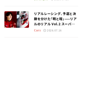
のスポットを紹介【道の駅マ
ニアの推し駅ガイド】vol.15
リアルレーシング、予選と決
勝を分けた「明と暗」——リア
ルのリアル Vol.2 スーパー
GT 2026開幕戦 岡山国際サ
Cars
2026.07.16
ーキット