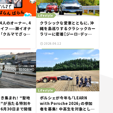
Lifestyle
4人のオーナー、4
クラシックな愛車とともに、沖
ライフ——瀬イオナ
縄を島巡りするクラシックカー
「クルマでざっく
ラリーに密着【ジーロ・デッリ
！」＃19
ゾラ沖縄｜Giro dell’Isola
2026.06.12
OKINAWA 2026】
Lifestyle
き集まれ！ “聖地
ポルシェが今年も「LEARN
旅”が当たる特別キ
with Porsche 2026」の参加
6月30日まで開催
者を募集！ 中高生を対象とした