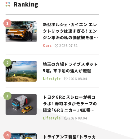
Ranking
新型ポルシェ・カイエン エレ
クトリックは速すぎる！ エン
ジン車派の私の価値観を覆し
た、新しいポルシェの走り。
Cars
2026.07.31
埼玉の穴場ドライブスポット
5選。車中泊の達人が厳選
Lifestyle
2026.08.04
トヨタGRとスシローが初コ
ラボ！ 寿司ネタがモチーフの
限定「GRミニカー」4車種が
登場。入手方法は？【クルマ
Lifestyle
2026.08.04
とホビー】
トライアンフ新型「トラッカ