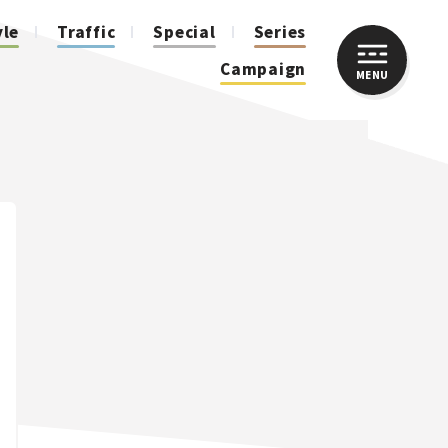
yle
Traffic
Special
Series
Campaign
MENU
CLOSE
人気のハッシュタグ
スズキ ジムニー｜Suzuki Jimny
スズキ｜Suzuki
マツダ｜Mazda
マツダ ロードスター｜Mazda Roadster