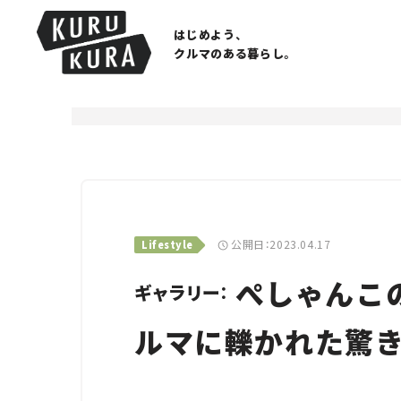
はじめよう、
クルマのある暮らし。
公開日：2023.04.17
Lifestyle
ぺしゃんこの
ギャラリー：
ルマに轢かれた驚