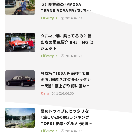
う！ 表参道の「MAZDA
TRANS AOYAMA」で、ちょ
っとひと息。——連載｜CCG
Lifestyle
2026.07.06
とクルマでどうする？＜第13
回＞
クルマ、何に乗ってるの？ 僕
たちの愛車紹介 #43｜MG ミ
ジェット
Lifestyle
2026.06.26
今なら“100万円前後”で買
える、国産ネオクラシックカ
ー5選！ 値上がり前に狙いた
い、中古車探しをお手伝い――ち
Cars
2026.06.30
ょっとイケてるマイカー選び
#02
夏のドライブにピッタリな
「涼しい道の駅」ランキング
TOP6！ 絶景・グルメ・天然ク
ーラーなど、避暑におすすめ
Lifestyle
2026.07.19