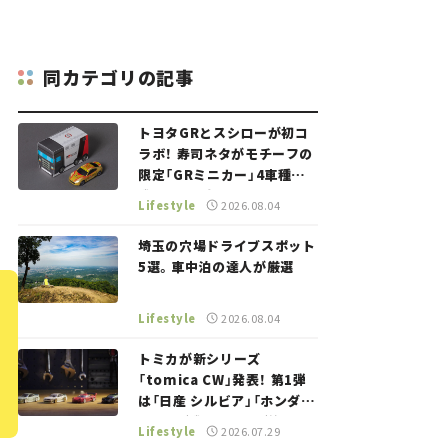
同カテゴリの記事
トヨタGRとスシローが初コ
ラボ！ 寿司ネタがモチーフの
限定「GRミニカー」4車種が
登場。入手方法は？【クルマ
Lifestyle
2026.08.04
とホビー】
埼玉の穴場ドライブスポット
5選。車中泊の達人が厳選
Lifestyle
2026.08.04
トミカが新シリーズ
「tomica CW」発表！ 第1弾
は「日産 シルビア」「ホンダ
NSX」が登場。世界が注目す
Lifestyle
2026.07.29
る“JDM"に焦点【クルマとホ