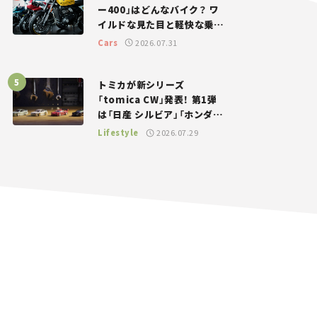
ー400」はどんなバイク？ ワ
イルドな見た目と軽快な乗り
味を両立した400ccフラット
Cars
2026.07.31
トラッカー【試乗レビュー】
トミカが新シリーズ
「tomica CW」発表！ 第1弾
は「日産 シルビア」「ホンダ
NSX」が登場。世界が注目す
Lifestyle
2026.07.29
る“JDM”に焦点【クルマとホ
ビー】