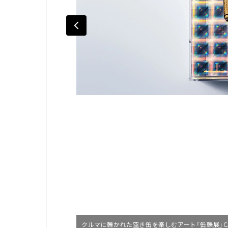
クルマに轢かれた空き缶を楽しむアート「缶轢展」CAN・