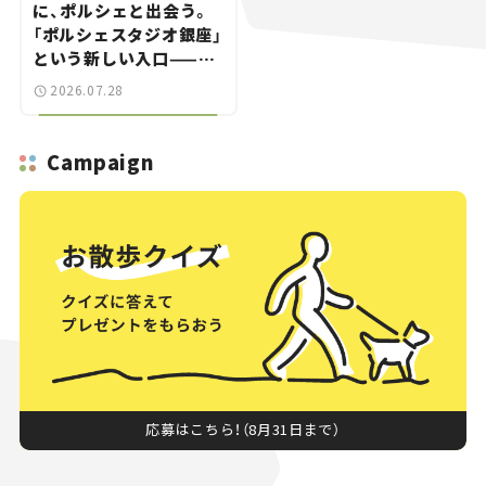
に、ポルシェと出会う。
「ポルシェスタジオ銀座」
という新しい入口——連
載｜CCGとクルマでどう
2026.07.28
する？＜第14回＞
Campaign
応募はこちら！（8月31日まで）