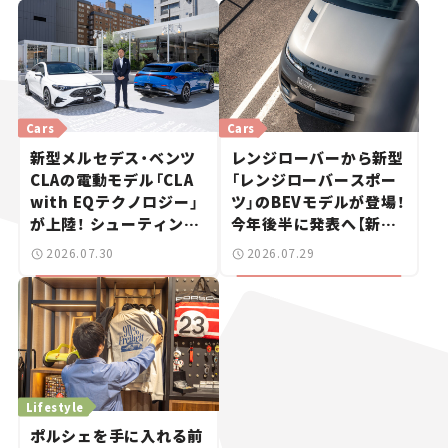
Cars
Cars
新型メルセデス・ベンツ
レンジローバーから新型
CLAの電動モデル「CLA
「レンジローバースポー
with EQテクノロジー」
ツ」のBEVモデルが登場！
が上陸！ シューティング
今年後半に発表へ【新車
ブレークも発売【新車ニ
ニュース】
2026.07.30
2026.07.29
ュース】
Lifestyle
ポルシェを手に入れる前