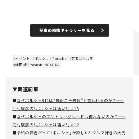
記事の画像ギャラリーを見る
イベント
ポルシェ｜Porsche
若者とクルマ
細田 靖｜Yasushi HOSODA
▼関連記事
■
なぜポルシェ911は“最新こそ最良”と言われるのか？——
河村康彦の「ポルシェは凄い！」♯13
■
なぜポルシェのエントリーグレードは侮れないのか？——
河村康彦の「ポルシェは凄い！」♯12
■
令和の若者だって「ポルシェ」が欲しい！ クルマ好きの大先