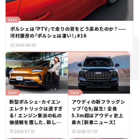
Cars
ポルシェは「PTV」で走りの質をどう高めたのか？——
河村康彦の「ポルシェは凄い！」#16
2026.08.02
Cars
Cars
新型ポルシェ・カイエン
アウディの新フラッグシ
エレクトリックは速すぎ
ップ「Q9」誕生！ 全長
る！ エンジン車派の私の
5.3m超はアウディ史上
価値観を覆した、新しい
最大【新車ニュース】
ポルシェの走り。
2026.07.31
2026.07.30