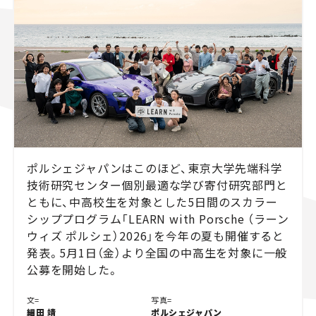
スズキ ジムニー｜Suzuki Jimny
スズキ｜Suzuki
マツダ｜Mazda
マツダ ロードスター｜Mazda Roadster
ポルシェジャパンはこのほど、東京大学先端科学
技術研究センター個別最適な学び寄付研究部門と
ともに、中高校生を対象とした5日間のスカラー
シッププログラム「LEARN with Porsche （ラーン
ウィズ ポルシェ）2026」を今年の夏も開催すると
発表。5月1日（金）より全国の中高生を対象に一般
公募を開始した。
文=
写真=
細田 靖
ポルシェジャパン