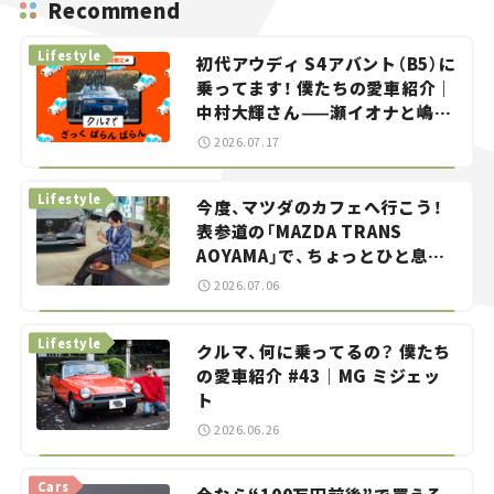
Recommend
Lifestyle
初代アウディ S4アバント（B5）に
乗ってます！ 僕たちの愛車紹介｜
中村大輝さん——瀬イオナと嶋田
智之の「クルマでざっくばらんば
2026.07.17
らん！」＃20
Lifestyle
今度、マツダのカフェへ行こう！
表参道の「MAZDA TRANS
AOYAMA」で、ちょっとひと息。
——連載｜CCGとクルマでどうす
2026.07.06
る？＜第13回＞
Lifestyle
クルマ、何に乗ってるの？ 僕たち
の愛車紹介 #43｜MG ミジェッ
ト
2026.06.26
Cars