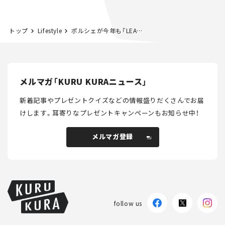
る“JDM"に焦点【クルマ
NISMO」も付属【クルマ
とホビー】
とホビー】
トップ
Lifestyle
ポルシェが今年も「LEARN with Porsche 2026」の参加者を募集！ 中高生を対象としたスカラーシッププログラム
メルマガ「KURU KURAニュース」
新着記事やプレゼントクイズなどの情報盛りだくさんでお届
けします。
耳寄りなプレゼントキャンペーンもお知らせ中！
メルマガ登録
メルマガ登録
follow us