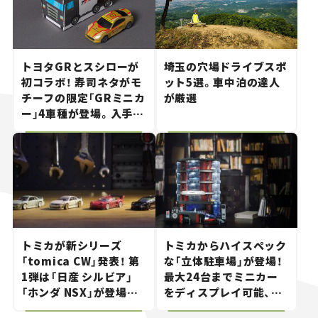
トヨタGRとスシローが
埼玉の穴場ドライブスポ
初コラボ！ 寿司ネタがモ
ット5選。車中泊の達人
チーフの限定「GRミニカ
が厳選
ー」4車種が登場。入手方
法は？【クルマとホビー】
トミカが新シリーズ
トミカからハイスペック
「tomica CW」発表！ 第
な「立体駐車場」が登場！
1弾は「日産 シルビア」
最大24台までミニカー
「ホンダ NSX」が登場。
をディスプレイ可能、特
世界が注目す
別な「日産 GT-R