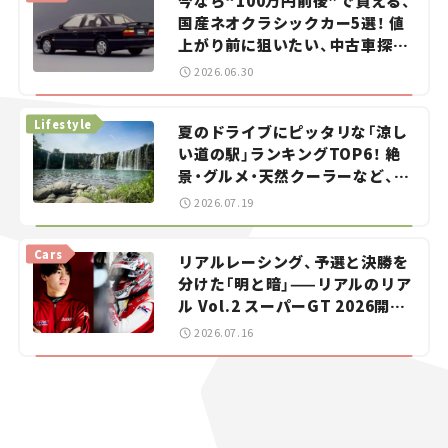
今なら“100万円前後”で買える、
国産ネオクラシックカー5選！ 値
上がり前に狙いたい、中古車探し
をお手伝い――ちょっとイケてるマ
2026.06.30
イカー選び #02
Lifestyle
夏のドライブにピッタリな「涼し
い道の駅」ランキングTOP6！ 絶
景・グルメ・天然クーラーなど、避
暑におすすめのスポットを紹介
2026.07.19
【道の駅マニアの推し駅ガイド】
vol.15
Cars
リアルレーシング、予選と決勝を
分けた「明と暗」——リアルのリア
ル Vol.2 スーパーGT 2026開幕
戦 岡山国際サーキット
2026.07.16