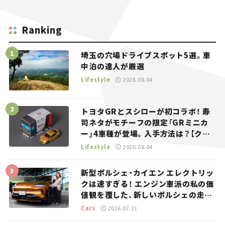
Ranking
埼玉の穴場ドライブスポット5選。車
中泊の達人が厳選
Lifestyle
2026.08.04
トヨタGRとスシローが初コラボ！ 寿
司ネタがモチーフの限定「GRミニカ
ー」4車種が登場。入手方法は？【クル
マとホビー】
Lifestyle
2026.08.04
新型ポルシェ・カイエン エレクトリッ
クは速すぎる！ エンジン車派の私の価
値観を覆した、新しいポルシェの走
り。
Cars
2026.07.31