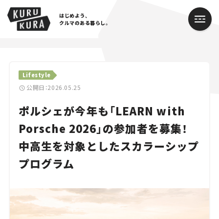
はじめよう、
クルマのある暮らし。
カテゴリ
Lifestyle
Cars
公開日：2026.05.25
ポルシェが今年も「LEARN with
Lifestyle
Porsche 2026」の参加者を募集！
Traffic
中高生を対象としたスカラーシップ
Special
プログラム
Series
Campaign
人気のハッシュタグ