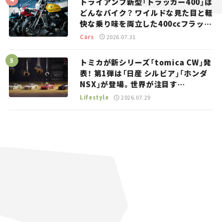
トライアンフ新型「トラッカー400」は
どんなバイク？ ワイルドな見た目と軽
快な乗り味を両立した400ccフラット
トラッカー【試乗レビュー】
Cars
2026.07.31
トミカが新シリーズ「tomica CW」発
表！ 第1弾は「日産 シルビア」「ホンダ
NSX」が登場。世界が注目す
る“JDM”に焦点【クルマとホビー】
Lifestyle
2026.07.29