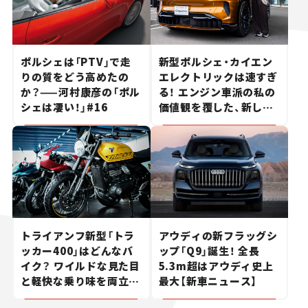
ポルシェは「PTV」で走
新型ポルシェ・カイエン
りの質をどう高めたの
エレクトリックは速すぎ
か？——河村康彦の「ポル
る！ エンジン車派の私の
シェは凄い！」#16
価値観を覆した、新しい
ポルシェの走り。
トライアンフ新型「トラ
アウディの新フラッグシ
ッカー400」はどんなバ
ップ「Q9」誕生！ 全長
イク？ ワイルドな見た目
5.3m超はアウディ史上
と軽快な乗り味を両立し
最大【新車ニュース】
た400ccフラットトラッ