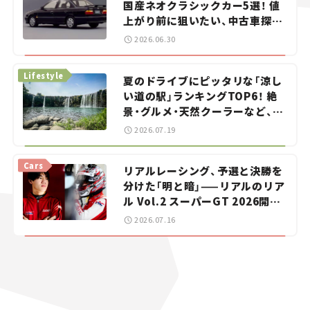
国産ネオクラシックカー5選！ 値
上がり前に狙いたい、中古車探し
をお手伝い――ちょっとイケてるマ
2026.06.30
イカー選び #02
Lifestyle
夏のドライブにピッタリな「涼し
い道の駅」ランキングTOP6！ 絶
景・グルメ・天然クーラーなど、避
暑におすすめのスポットを紹介
2026.07.19
【道の駅マニアの推し駅ガイド】
vol.15
Cars
リアルレーシング、予選と決勝を
分けた「明と暗」——リアルのリア
ル Vol.2 スーパーGT 2026開幕
戦 岡山国際サーキット
2026.07.16