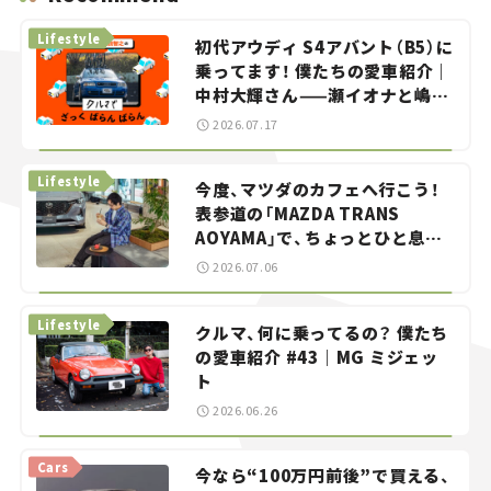
Lifestyle
初代アウディ S4アバント（B5）に
乗ってます！ 僕たちの愛車紹介｜
中村大輝さん——瀬イオナと嶋田
智之の「クルマでざっくばらんば
2026.07.17
らん！」＃20
Lifestyle
今度、マツダのカフェへ行こう！
表参道の「MAZDA TRANS
AOYAMA」で、ちょっとひと息。
——連載｜CCGとクルマでどうす
2026.07.06
る？＜第13回＞
Lifestyle
クルマ、何に乗ってるの？ 僕たち
の愛車紹介 #43｜MG ミジェッ
ト
2026.06.26
Cars
今なら“100万円前後”で買える、