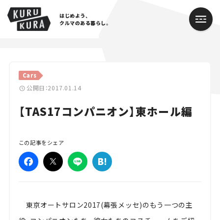
はじめよう、
クルマのある暮らし。
カテゴリ
Cars
Cars
公開日：2017.01.14
【TAS17コンパニオン】東ホール編
Lifestyle
Traffic
この記事をシェア
Special
Series
Campaign
東京オートサロン2017(幕張メッセ)のもう一つの主
人気のハッシュタグ