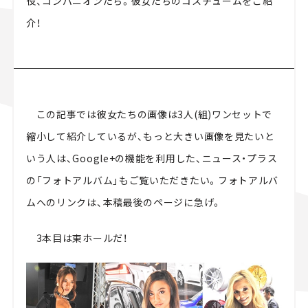
役、コンパニオンたち。彼女たちのコスチュームをご紹
スズキ ジムニー｜Suzuki Jimny
スズキ｜Suzuki
介！
マツダ｜Mazda
マツダ ロードスター｜Mazda Roadster
この記事では彼女たちの画像は3人(組)ワンセットで
縮小して紹介しているが、もっと大きい画像を見たいと
いう人は、Google+の機能を利用した、ニュース・プラス
の「フォトアルバム」もご覧いただきたい。フォトアルバ
ムへのリンクは、本稿最後のページに急げ。
3本目は東ホールだ！