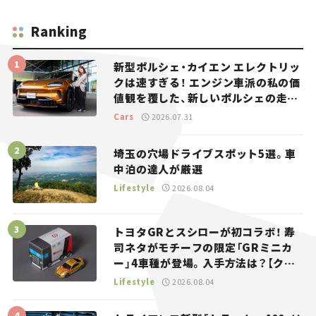
Ranking
新型ポルシェ・カイエン エレクトリッ
クは速すぎる！ エンジン車派の私の価
値観を覆した、新しいポルシェの走
り。
Cars
2026.07.31
埼玉の穴場ドライブスポット5選。車
中泊の達人が厳選
Lifestyle
2026.08.04
トヨタGRとスシローが初コラボ！ 寿
司ネタがモチーフの限定「GRミニカ
ー」4車種が登場。入手方法は？【クル
マとホビー】
Lifestyle
2026.08.04