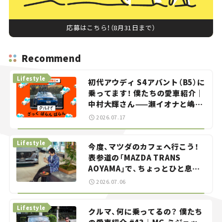
応募はこちら！（8月31日まで）
Recommend
Lifestyle
初代アウディ S4アバント（B5）に
乗ってます！ 僕たちの愛車紹介｜
中村大輝さん——瀬イオナと嶋田
智之の「クルマでざっくばらんば
2026.07.17
らん！」＃20
Lifestyle
今度、マツダのカフェへ行こう！
表参道の「MAZDA TRANS
AOYAMA」で、ちょっとひと息。
——連載｜CCGとクルマでどうす
2026.07.06
る？＜第13回＞
Lifestyle
クルマ、何に乗ってるの？ 僕たち