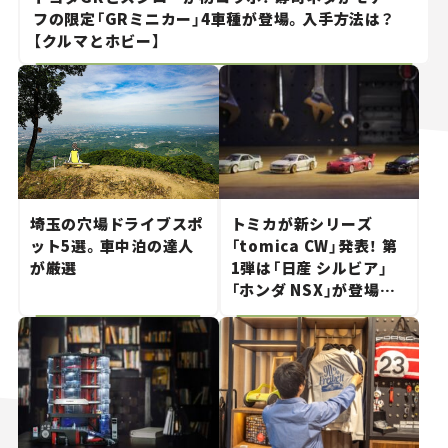
フの限定「GRミニカー」4車種が登場。入手方法は？
【クルマとホビー】
埼玉の穴場ドライブスポ
トミカが新シリーズ
ット5選。車中泊の達人
「tomica CW」発表！ 第
が厳選
1弾は「日産 シルビア」
「ホンダ NSX」が登場。
世界が注目す
る“JDM"に焦点【クルマ
とホビー】