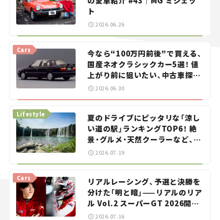
の愛車紹介 #43｜MG ミジェッ
ト
2026.06.26
Cars
今なら“100万円前後”で買える、
国産ネオクラシックカー5選！ 値
上がり前に狙いたい、中古車探し
をお手伝い――ちょっとイケてるマ
2026.06.30
イカー選び #02
Lifestyle
夏のドライブにピッタリな「涼し
い道の駅」ランキングTOP6！ 絶
景・グルメ・天然クーラーなど、避
暑におすすめのスポットを紹介
2026.07.19
【道の駅マニアの推し駅ガイド】
vol.15
Cars
リアルレーシング、予選と決勝を
分けた「明と暗」——リアルのリア
ル Vol.2 スーパーGT 2026開幕
戦 岡山国際サーキット
2026.07.16