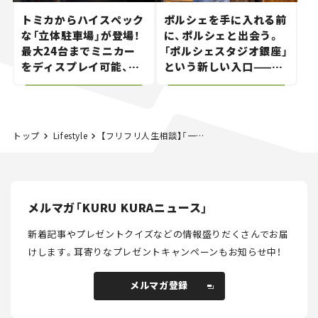
トミカからハイスペック
ポルシェを手に入れる前
な「立体駐車場」が登場！
に、ポルシェと出会う。
最大24台までミニカー
「ポルシェスタジオ銀座」
をディスプレイ可能、特
という新しい入口——連
別な「日産 GT-R
載｜CCGとクルマでどう
NISMO」も付属【クルマ
する？＜第14回＞
とホビー】
トップ
Lifestyle
【フリフリ人生相談】「一度離婚したい」と妻に言われた
メルマガ「KURU KURAニュース」
新着記事やプレゼントクイズなどの情報盛りだくさんでお届
けします。
耳寄りなプレゼントキャンペーンもお知らせ中！
メルマガ登録