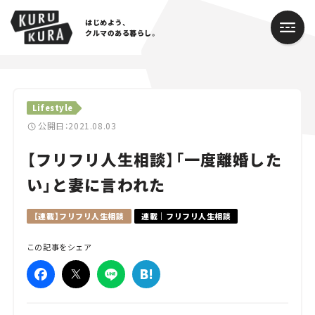
はじめよう、
クルマのある暮らし。
カテゴリ
Lifestyle
Cars
公開日：2021.08.03
【フリフリ人生相談】「一度離婚した
Lifestyle
い」と妻に言われた
Traffic
【連載】フリフリ人生相談
連載｜フリフリ人生相談
Special
この記事をシェア
Series
Campaign
人気のハッシュタグ