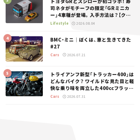
トヨタGRとスシローが初コラボ！ 寿
司ネタがモチーフの限定「GRミニカ
ー」4車種が登場。入手方法は？【クル
マとホビー】
Lifestyle
2026.08.04
BMC・ミニ｜ぼくは、車と生きてきた
#27
Cars
2026.07.21
トライアンフ新型「トラッカー400」は
どんなバイク？ ワイルドな見た目と軽
快な乗り味を両立した400ccフラット
トラッカー【試乗レビュー】
Cars
2026.07.31