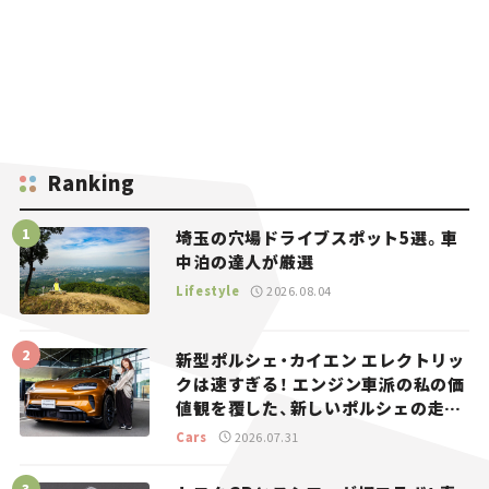
Ranking
埼玉の穴場ドライブスポット5選。車
中泊の達人が厳選
Lifestyle
2026.08.04
新型ポルシェ・カイエン エレクトリッ
クは速すぎる！ エンジン車派の私の価
値観を覆した、新しいポルシェの走
り。
Cars
2026.07.31