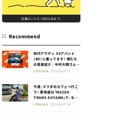
応募はこちら！（8月31日まで）
Recommend
初代アウディ S4アバント
（B5）に乗ってます！ 僕たち
の愛車紹介｜中村大輝さん
——瀬イオナと嶋田智之の
Lifestyle
2026.07.17
「クルマでざっくばらんばら
ん！」＃20
今度、マツダのカフェへ行こ
う！ 表参道の「MAZDA
TRANS AOYAMA」で、ちょ
っとひと息。——連載｜CCG
Lifestyle
2026.07.06
とクルマでどうする？＜第13
回＞