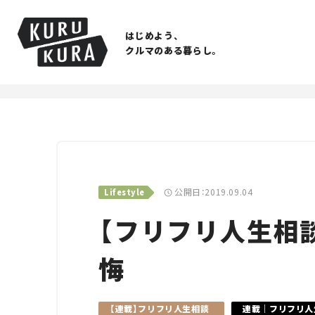
はじめよう、
クルマのある暮らし。
公開日：2019.09.04
Lifestyle
【フリフリ人生相
悔
【連載】フリフリ人生相談
連載｜フリフリ人