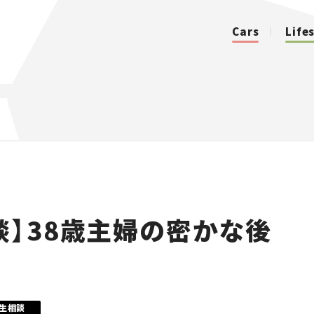
Cars
Life
カテゴリ
Cars
Lifestyle
談】38歳主婦の密かな後
Traffic
Special
Series
生相談