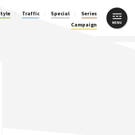
style
Traffic
Special
Series
MENU
CLOSE
Campaign
人気のハッシュタグ
スズキ ジムニー｜Suzuki Jimny
スズキ｜Suzuki
マツダ｜Mazda
マツダ ロードスター｜Mazda Roadster