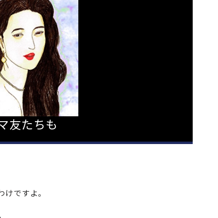
マ友たちも
わけですよ。
、