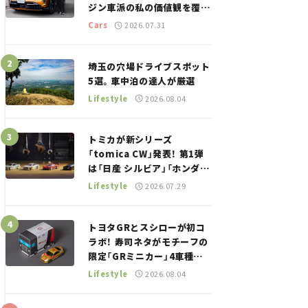
ジン車派の私の価値観を覆し
た、新しいポルシェの走り。
Cars
2026.07.31
埼玉の穴場ドライブスポット
5選。車中泊の達人が厳選
Lifestyle
2026.08.04
トミカが新シリーズ
「tomica CW」発表！ 第1弾
は「日産 シルビア」「ホンダ
NSX」が登場。世界が注目す
Lifestyle
2026.07.29
る“JDM”に焦点【クルマとホ
ビー】
トヨタGRとスシローが初コ
ラボ！ 寿司ネタがモチーフの
限定「GRミニカー」4車種が
登場。入手方法は？【クルマ
Lifestyle
2026.08.04
とホビー】