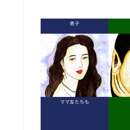
恵子
ママ友たちも