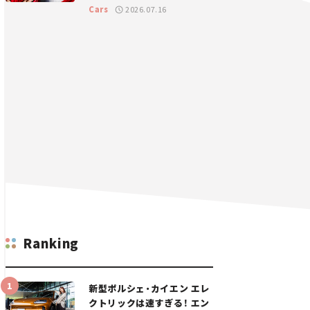
GT 2026開幕戦 岡山国際サ
Cars
2026.07.16
ーキット
Ranking
新型ポルシェ・カイエン エレ
クトリックは速すぎる！ エン