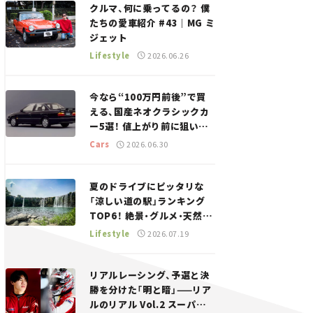
クルマ、何に乗ってるの？ 僕
たちの愛車紹介 #43｜MG ミ
ジェット
Lifestyle
2026.06.26
今なら“100万円前後”で買
える、国産ネオクラシックカ
ー5選！ 値上がり前に狙いた
い、中古車探しをお手伝い――ち
Cars
2026.06.30
ょっとイケてるマイカー選び
#02
夏のドライブにピッタリな
「涼しい道の駅」ランキング
TOP6！ 絶景・グルメ・天然ク
ーラーなど、避暑におすすめ
Lifestyle
2026.07.19
のスポットを紹介【道の駅マ
ニアの推し駅ガイド】vol.15
リアルレーシング、予選と決
勝を分けた「明と暗」——リア
ルのリアル Vol.2 スーパー