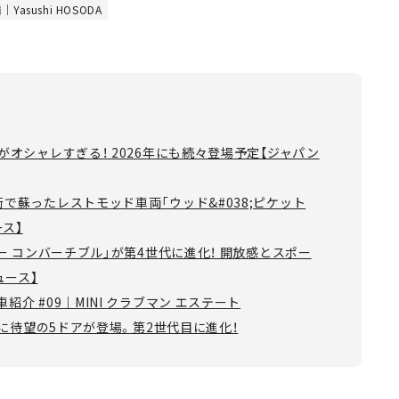
｜Yasushi HOSODA
がオシャレすぎる！ 2026年にも続々登場予定【ジャパン
術で蘇ったレストモッド車両「ウッド&#038;ピケット
ース】
パー コンバーチブル」が第4世代に進化！ 開放感とスポー
ュース】
介 #09｜MINI クラブマン エステート
ー」に待望の5ドアが登場。第2世代目に進化！