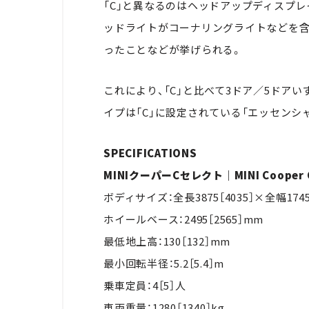
「C」と異なるのはヘッドアップディスプレ
ッドライトがコーナリングライトなどを含
ったことなどが挙げられる。
これにより、「C」と比べて3ドア／5ドア
イプは「C」に設定されている「エッセンシ
SPECIFICATIONS
MINIクーパーCセレクト｜MINI Cooper C
ボディサイズ：全長3875［4035］×全幅1745
ホイールベース：2495［2565］mm
最低地上高：130［132］mm
最小回転半径：5.2［5.4］m
乗車定員：4［5］人
車両重量：1280［1340］kg