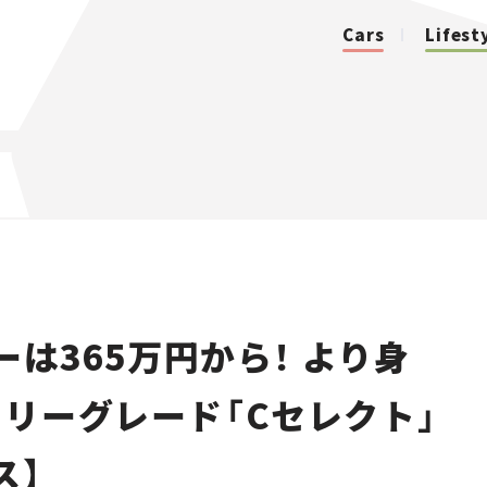
Cars
Lifest
カテゴリ
Cars
Lifestyle
ーは365万円から！ より身
Traffic
リーグレード「Cセレクト」
Special
ス】
Series