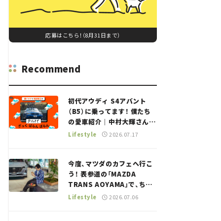
応募はこちら！（8月31日まで）
Recommend
初代アウディ S4アバント
（B5）に乗ってます！ 僕たち
の愛車紹介｜中村大輝さん
——瀬イオナと嶋田智之の
Lifestyle
2026.07.17
「クルマでざっくばらんばら
ん！」＃20
今度、マツダのカフェへ行こ
う！ 表参道の「MAZDA
TRANS AOYAMA」で、ちょ
っとひと息。——連載｜CCG
Lifestyle
2026.07.06
とクルマでどうする？＜第13
回＞