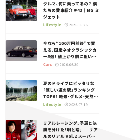
クルマ、何に乗ってるの？ 僕
たちの愛車紹介 #43｜MG ミ
ジェット
Lifestyle
2026.06.26
今なら“100万円前後”で買
える、国産ネオクラシックカ
ー5選！ 値上がり前に狙いた
い、中古車探しをお手伝い――ち
Cars
2026.06.30
ょっとイケてるマイカー選び
#02
夏のドライブにピッタリな
「涼しい道の駅」ランキング
TOP6！ 絶景・グルメ・天然ク
ーラーなど、避暑におすすめ
Lifestyle
2026.07.19
のスポットを紹介【道の駅マ
ニアの推し駅ガイド】vol.15
リアルレーシング、予選と決
勝を分けた「明と暗」——リア
ルのリアル Vol.2 スーパー