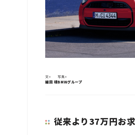
文=
写真=
細田 靖
BMWグループ
従来より37万円お