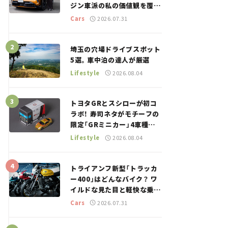
ジン車派の私の価値観を覆し
た、新しいポルシェの走り。
Cars
2026.07.31
埼玉の穴場ドライブスポット
5選。車中泊の達人が厳選
Lifestyle
2026.08.04
トヨタGRとスシローが初コ
ラボ！ 寿司ネタがモチーフの
限定「GRミニカー」4車種が
登場。入手方法は？【クルマ
Lifestyle
2026.08.04
とホビー】
トライアンフ新型「トラッカ
ー400」はどんなバイク？ ワ
イルドな見た目と軽快な乗り
味を両立した400ccフラット
Cars
2026.07.31
トラッカー【試乗レビュー】