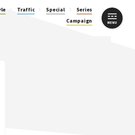
yle
Traffic
Special
Series
Campaign
MENU
CLOSE
人気のハッシュタグ
スズキ ジムニー｜Suzuki Jimny
スズキ｜Suzuki
マツダ｜Mazda
マツダ ロードスター｜Mazda Roadster