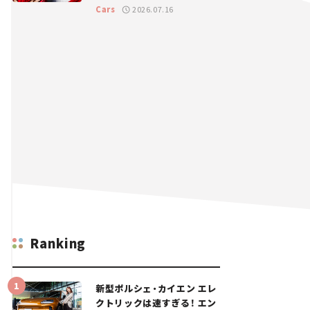
GT 2026開幕戦 岡山国際サ
Cars
2026.07.16
ーキット
Ranking
新型ポルシェ・カイエン エレ
クトリックは速すぎる！ エン