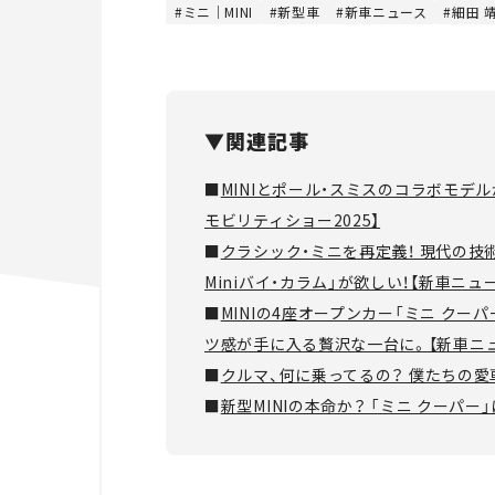
ミニ｜MINI
新型車
新車ニュース
細田 靖
▼関連記事
■
MINIとポール・スミスのコラボモデル
モビリティショー2025】
■
クラシック・ミニを再定義！ 現代の技
Miniバイ・カラム」が欲しい！【新車ニュ
■
MINIの4座オープンカー「ミニ クー
ツ感が手に入る贅沢な一台に。【新車ニ
■
クルマ、何に乗ってるの？ 僕たちの愛車紹
■
新型MINIの本命か？ 「ミニ クーパ