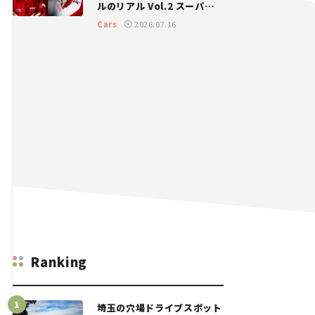
ルのリアル Vol.2 スーパー
GT 2026開幕戦 岡山国際サ
Cars
2026.07.16
ーキット
Ranking
埼玉の穴場ドライブスポット