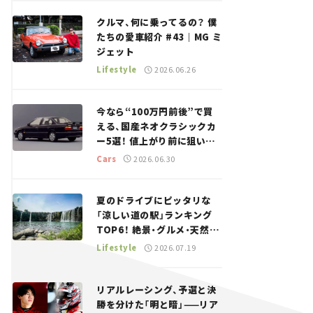
回＞
クルマ、何に乗ってるの？ 僕
たちの愛車紹介 #43｜MG ミ
ジェット
Lifestyle
2026.06.26
今なら“100万円前後”で買
える、国産ネオクラシックカ
ー5選！ 値上がり前に狙いた
い、中古車探しをお手伝い――ち
Cars
2026.06.30
ょっとイケてるマイカー選び
#02
夏のドライブにピッタリな
「涼しい道の駅」ランキング
TOP6！ 絶景・グルメ・天然ク
ーラーなど、避暑におすすめ
Lifestyle
2026.07.19
のスポットを紹介【道の駅マ
ニアの推し駅ガイド】vol.15
リアルレーシング、予選と決
勝を分けた「明と暗」——リア