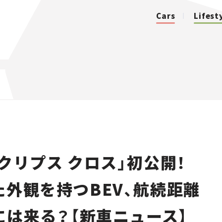
Cars
Lifest
カテゴリ
Cars
Lifestyle
クリプス クロス」初公開！
Traffic
た外観を持つBEV、航続距離
Special
には来る？【新車ニュース】
Series