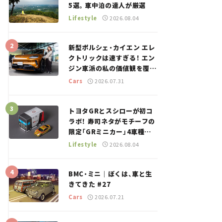
5選。車中泊の達人が厳選
Lifestyle
2026.08.04
新型ポルシェ・カイエン エレ
クトリックは速すぎる！ エン
ジン車派の私の価値観を覆し
た、新しいポルシェの走り。
Cars
2026.07.31
トヨタGRとスシローが初コ
ラボ！ 寿司ネタがモチーフの
限定「GRミニカー」4車種が
登場。入手方法は？【クルマ
Lifestyle
2026.08.04
とホビー】
BMC・ミニ｜ぼくは、車と生
きてきた #27
Cars
2026.07.21