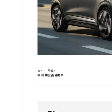
文=
写真=
細田 靖
三菱自動車