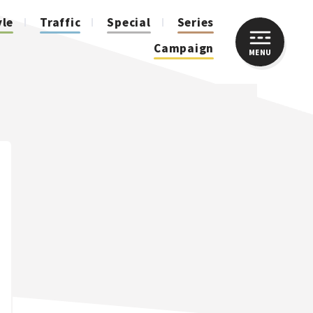
yle
Traffic
Special
Series
Campaign
MENU
CLOSE
人気のハッシュタグ
スズキ ジムニー｜Suzuki Jimny
スズキ｜Suzuki
マツダ｜Mazda
マツダ ロードスター｜Mazda Roadster