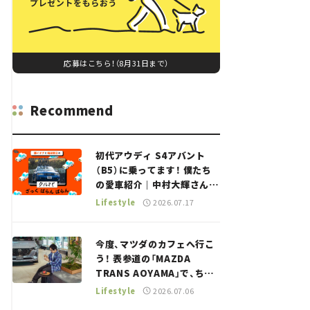
応募はこちら！（8月31日まで）
Recommend
初代アウディ S4アバント
（B5）に乗ってます！ 僕たち
の愛車紹介｜中村大輝さん
——瀬イオナと嶋田智之の
Lifestyle
2026.07.17
「クルマでざっくばらんばら
ん！」＃20
今度、マツダのカフェへ行こ
う！ 表参道の「MAZDA
TRANS AOYAMA」で、ちょ
っとひと息。——連載｜CCG
Lifestyle
2026.07.06
とクルマでどうする？＜第13