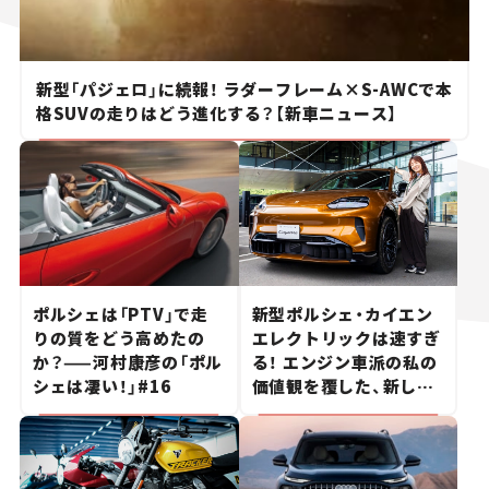
新型「パジェロ」に続報！ ラダーフレーム×S-AWCで本
格SUVの走りはどう進化する？【新車ニュース】
ポルシェは「PTV」で走
新型ポルシェ・カイエン
りの質をどう高めたの
エレクトリックは速すぎ
か？——河村康彦の「ポル
る！ エンジン車派の私の
シェは凄い！」#16
価値観を覆した、新しい
ポルシェの走り。