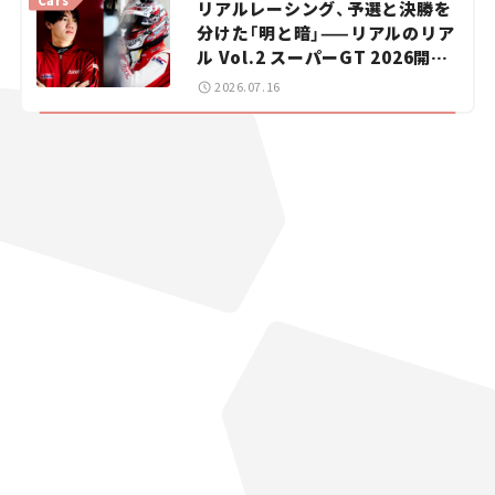
リアルレーシング、予選と決勝を
分けた「明と暗」——リアルのリア
ル Vol.2 スーパーGT 2026開幕
戦 岡山国際サーキット
2026.07.16