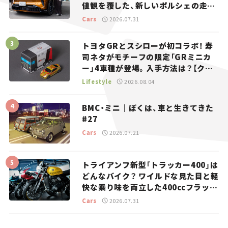
値観を覆した、新しいポルシェの走
り。
Cars
2026.07.31
トヨタGRとスシローが初コラボ！ 寿
司ネタがモチーフの限定「GRミニカ
ー」4車種が登場。入手方法は？【クル
マとホビー】
Lifestyle
2026.08.04
BMC・ミニ｜ぼくは、車と生きてきた
#27
Cars
2026.07.21
トライアンフ新型「トラッカー400」は
どんなバイク？ ワイルドな見た目と軽
快な乗り味を両立した400ccフラット
トラッカー【試乗レビュー】
Cars
2026.07.31