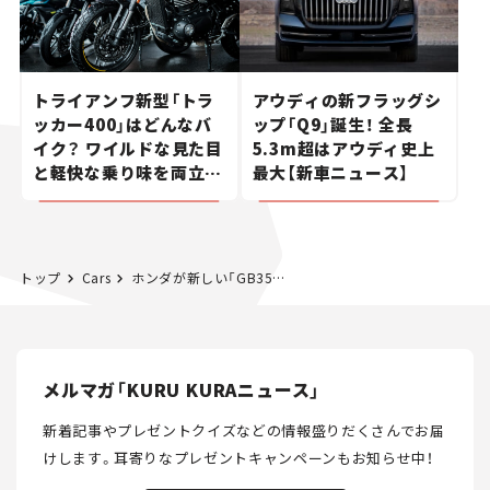
トライアンフ新型「トラ
アウディの新フラッグシ
ッカー400」はどんなバ
ップ「Q9」誕生！ 全長
イク？ ワイルドな見た目
5.3m超はアウディ史上
と軽快な乗り味を両立し
最大【新車ニュース】
た400ccフラットトラッ
カー【試乗レビュー】
トップ
Cars
ホンダが新しい「GB350 C」を発表！ 一部仕様にマット塗装の新色設定で質感アップ、今秋発売へ
メルマガ「KURU KURAニュース」
新着記事やプレゼントクイズなどの情報盛りだくさんでお届
けします。
耳寄りなプレゼントキャンペーンもお知らせ中！