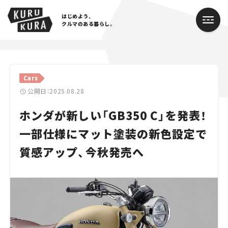
はじめよう、
クルマのある暮らし。
カテゴリ
Cars
Cars
公開日：2025.08.28
ホンダが新しい「GB350 C」を発表！
Lifestyle
一部仕様にマット塗装の新色設定で
Traffic
質感アップ、今秋発売へ
Special
Series
Campaign
人気のハッシュタグ