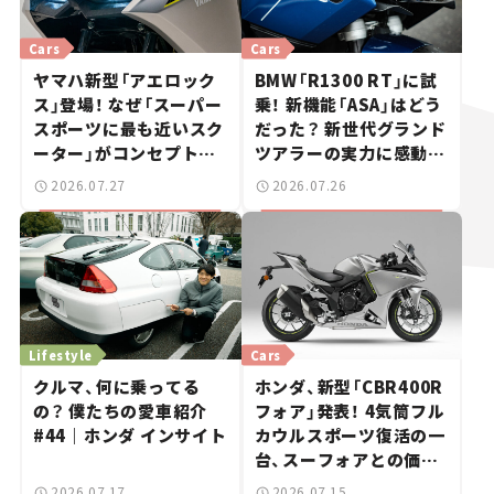
Cars
Cars
ヤマハ新型「アエロック
BMW「R1300 RT」に試
ス」登場！ なぜ「スーパー
乗！ 新機能「ASA」はどう
スポーツに最も近いスク
だった？ 新世代グランド
ーター」がコンセプトな
ツアラーの実力に感動
のか？【新車ニュース】
【試乗レビュー】
2026.07.27
2026.07.26
Lifestyle
Cars
クルマ、何に乗ってる
ホンダ、新型「CBR400R
の？ 僕たちの愛車紹介
フォア」発表！ 4気筒フル
#44｜ホンダ インサイト
カウルスポーツ復活の一
台、スーフォアとの価格
差は20万円【新車ニュー
2026.07.17
2026.07.15