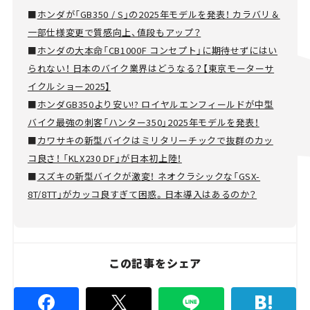
■
ホンダが「GB350 / S」の2025年モデルを発表！ カラバリ＆
一部仕様変更で質感向上、値段もアップ？
■
ホンダの大本命「CB1000F コンセプト」に期待せずにはい
られない！ 日本のバイク業界はどうなる？【東京モーターサ
イクルショー2025】
■
ホンダGB350より安い!? ロイヤルエンフィールドが中型
バイク最強の刺客「ハンター350」2025年モデルを発表！
■
カワサキの新型バイクはミリタリーチックで抜群のカッ
コ良さ！ 「KLX230 DF」が日本初上陸！
■
スズキの新型バイクが激変！ ネオクラシックな「GSX-
8T/8TT」がカッコ良すぎて困惑。日本導入はあるのか？
この記事をシェア