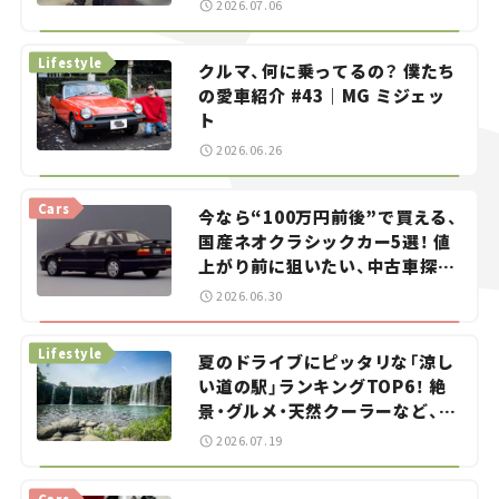
2026.07.06
る？＜第13回＞
Lifestyle
クルマ、何に乗ってるの？ 僕たち
の愛車紹介 #43｜MG ミジェッ
ト
2026.06.26
Cars
今なら“100万円前後”で買える、
国産ネオクラシックカー5選！ 値
上がり前に狙いたい、中古車探し
をお手伝い――ちょっとイケてるマ
2026.06.30
イカー選び #02
Lifestyle
夏のドライブにピッタリな「涼し
い道の駅」ランキングTOP6！ 絶
景・グルメ・天然クーラーなど、避
暑におすすめのスポットを紹介
2026.07.19
【道の駅マニアの推し駅ガイド】
vol.15
Cars