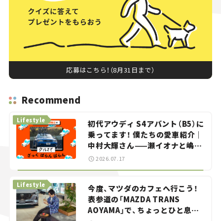
応募はこちら！（8月31日まで）
Recommend
Lifestyle
初代アウディ S4アバント（B5）に
乗ってます！ 僕たちの愛車紹介｜
中村大輝さん——瀬イオナと嶋田
智之の「クルマでざっくばらんば
2026.07.17
らん！」＃20
Lifestyle
今度、マツダのカフェへ行こう！
表参道の「MAZDA TRANS
AOYAMA」で、ちょっとひと息。
——連載｜CCGとクルマでどうす