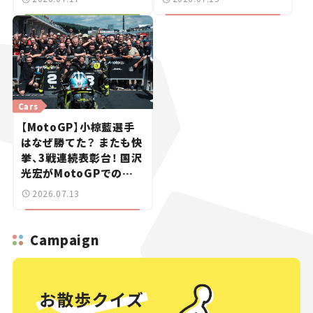
ス】
Cars
【MotoGP】小椋藍選手
はなぜ勝てた？ またも快
挙、3戦連続表彰台！ 国沢
光宏がMotoGPでの快
進撃を解説
2026.07.13
Campaign