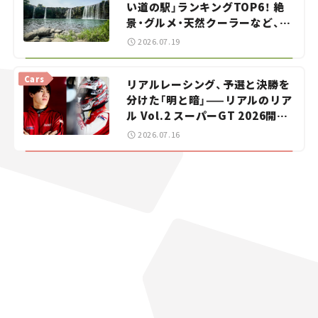
い道の駅」ランキングTOP6！ 絶
景・グルメ・天然クーラーなど、避
暑におすすめのスポットを紹介
2026.07.19
【道の駅マニアの推し駅ガイド】
vol.15
Cars
リアルレーシング、予選と決勝を
分けた「明と暗」——リアルのリア
ル Vol.2 スーパーGT 2026開幕
戦 岡山国際サーキット
2026.07.16