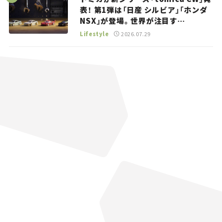
表！ 第1弾は「日産 シルビア」「ホンダ
NSX」が登場。世界が注目す
る“JDM”に焦点【クルマとホビー】
Lifestyle
2026.07.29