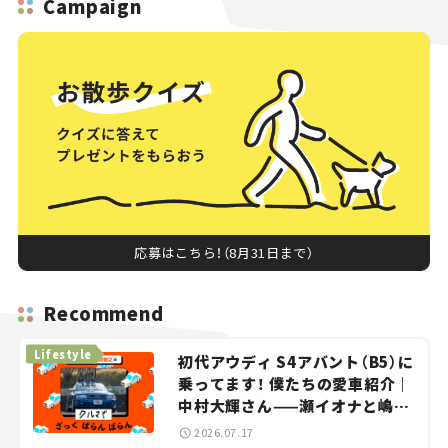
Campaign
応募はこちら！（8月31日まで）
Recommend
Lifestyle
初代アウディ S4アバント（B5）に
乗ってます！ 僕たちの愛車紹介｜
中村大輝さん——瀬イオナと嶋田
智之の「クルマでざっくばらんば
2026.07.17