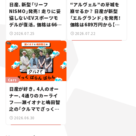
日産、新型「リーフ
“アルヴェル”の牙城を
NISMO」発売！ 走りに妥
崩せるか？ 日産が新型
協しないEVスポーツモ
「エルグランド」を発売！
デルが復活。価格は660
価格は689万円から【新
万円から【新車ニュース】
車ニュース】
2026.07.25
2026.07.22
Cars
日産が好き。4人のオー
ナー、4通りのカーライ
フ——瀬イオナと嶋田智
之の「クルマでざっくば
らんばらん！」＃19
2026.06.30