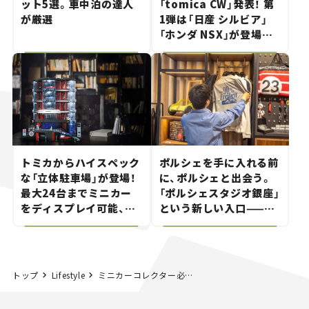
ット5選。車中泊の達人
「tomica CW」発表！ 第
が厳選
1弾は「日産 シルビア」
「ホンダ NSX」が登場。
世界が注目す
る“JDM"に焦点【クルマ
とホビー】
トミカからハイスペック
ポルシェを手に入れる前
な「立体駐車場」が登場！
に、ポルシェと出会う。
最大24台までミニカー
「ポルシェスタジオ銀座」
をディスプレイ可能、特
という新しい入口——連
別な「日産 GT-R
載｜CCGとクルマでどう
NISMO」も付属【クルマ
する？＜第14回＞
とホビー】
トップ
Lifestyle
ミニカーコレクター必見！ 大人向けトミカから特別な「NISSAN GT-R」が登場。出荷累計1000万台突破を祝う“ミレニアムジェイド”風メッキ仕上げが豪華【クルマとホビー】