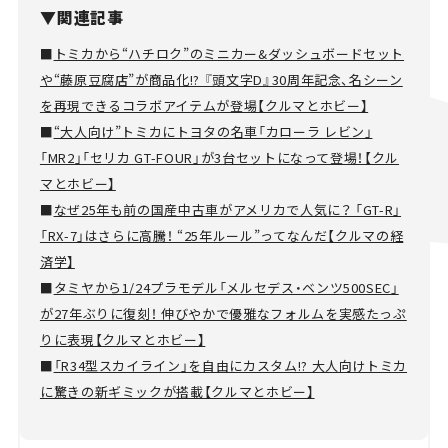
▼関連記事
■
トミカから“ハチロク”のミニカー&ダッシュボードセット
や“藤原豆腐店”が商品化!? 『頭文字D』30周年記念、名シーン
を再現できるコラボアイテムが登場【クルマとホビー】
■
“大人向け”トミカにトヨタの名車「カローラ レビン」
「MR2」「セリカ GT-FOUR」が3台セットになって登場！【クル
マとホビー】
■
なぜ25年も前の国産中古車がアメリカで人気に？ 「GT-R」
「RX-7」はさらに高騰！ “25年ルール”ってなんだ【クルマの経
済学】
■
タミヤから1/24プラモデル「メルセデス・ベンツ500SEC」
が27年ぶりに復刻！ 伸びやかで優雅なフォルムを実感たっぷ
りに表現【クルマとホビー】
■
「R34型スカイライン」を自由にカスタム!? 大人向けトミカ
に驚きの新ギミックが搭載【クルマとホビー】