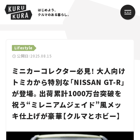
はじめよう、
クルマのある暮らし。
カテゴリ
Lifestyle
Cars
公開日：2025.08.15
ミニカーコレクター必見！ 大人向け
Lifestyle
トミカから特別な「NISSAN GT-R」
Traffic
が登場。出荷累計1000万台突破を
Special
祝う“ミレニアムジェイド”風メッ
Series
キ仕上げが豪華【クルマとホビー】
Campaign
人気のハッシュタグ