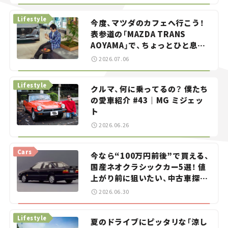
らん！」＃20
Lifestyle
今度、マツダのカフェへ行こう！
表参道の「MAZDA TRANS
AOYAMA」で、ちょっとひと息。
——連載｜CCGとクルマでどうす
2026.07.06
る？＜第13回＞
Lifestyle
クルマ、何に乗ってるの？ 僕たち
の愛車紹介 #43｜MG ミジェッ
ト
2026.06.26
Cars
今なら“100万円前後”で買える、
国産ネオクラシックカー5選！ 値
上がり前に狙いたい、中古車探し
をお手伝い――ちょっとイケてるマ
2026.06.30
イカー選び #02
Lifestyle
夏のドライブにピッタリな「涼し