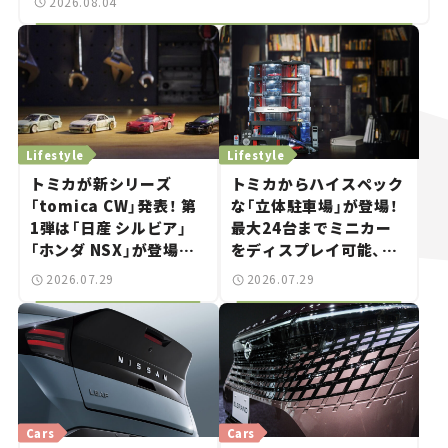
2026.08.04
Lifestyle
Lifestyle
トミカが新シリーズ
トミカからハイスペック
「tomica CW」発表！ 第
な「立体駐車場」が登場！
1弾は「日産 シルビア」
最大24台までミニカー
「ホンダ NSX」が登場。
をディスプレイ可能、特
世界が注目す
別な「日産 GT-R
2026.07.29
2026.07.29
る“JDM"に焦点【クルマ
NISMO」も付属【クルマ
とホビー】
とホビー】
Cars
Cars