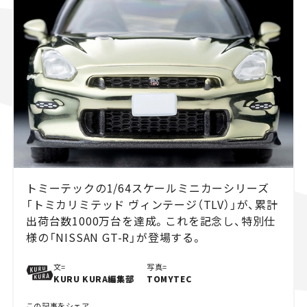
スズキ ジムニー｜Suzuki Jimny
スズキ｜Suzuki
マツダ｜Mazda
マツダ ロードスター｜Mazda Roadster
トミーテックの1/64スケールミニカーシリーズ
「トミカリミテッド ヴィンテージ（TLV）」が、累計
出荷台数1000万台を達成。これを記念し、特別仕
様の「NISSAN GT-R」が登場する。
文=
写真=
KURU KURA編集部
TOMYTEC
この記事をシェア