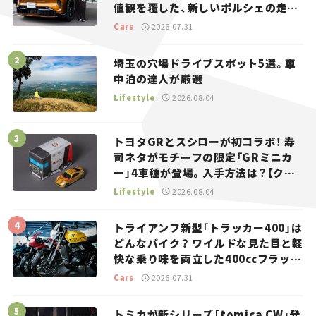
値観を覆した、新しいポルシェの走
り。
Cars
2026.07.31
埼玉の穴場ドライブスポット5選。車
中泊の達人が厳選
Lifestyle
2026.08.04
トヨタGRとスシローが初コラボ！ 寿
司ネタがモチーフの限定「GRミニカ
ー」4車種が登場。入手方法は？【クル
マとホビー】
Lifestyle
2026.08.04
トライアンフ新型「トラッカー400」は
どんなバイク？ ワイルドな見た目と軽
快な乗り味を両立した400ccフラット
トラッカー【試乗レビュー】
Cars
2026.07.31
トミカが新シリーズ「tomica CW」発