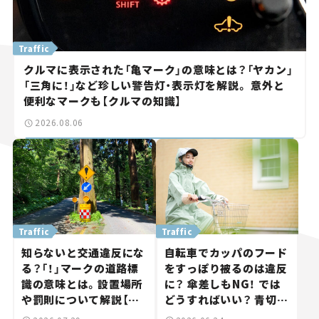
Traffic
クルマに表示された「亀マーク」の意味とは？「ヤカン」
「三角に！」など珍しい警告灯・表示灯を解説。 意外と
便利なマークも【クルマの知識】
2026.08.06
Traffic
Traffic
知らないと交通違反にな
自転車でカッパのフード
る？「！」マークの道路標
をすっぽり被るのは違反
識の意味とは。設置場所
に？ 傘差しもNG！ では
や罰則について解説【ク
どうすればいい？ 青切符
ルマの知識】
の対象や反則金を解説