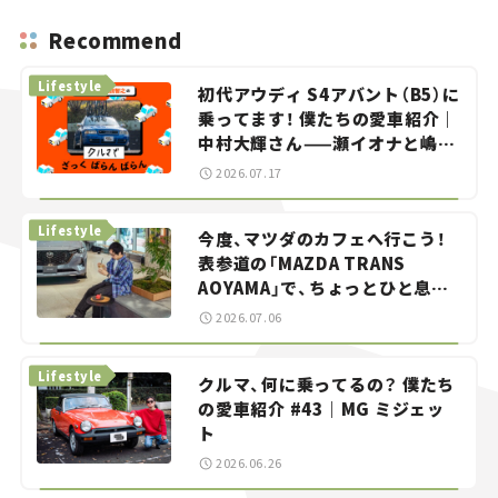
Recommend
Lifestyle
初代アウディ S4アバント（B5）に
乗ってます！ 僕たちの愛車紹介｜
中村大輝さん——瀬イオナと嶋田
智之の「クルマでざっくばらんば
2026.07.17
らん！」＃20
Lifestyle
今度、マツダのカフェへ行こう！
表参道の「MAZDA TRANS
AOYAMA」で、ちょっとひと息。
——連載｜CCGとクルマでどうす
2026.07.06
る？＜第13回＞
Lifestyle
クルマ、何に乗ってるの？ 僕たち
の愛車紹介 #43｜MG ミジェッ
ト
2026.06.26