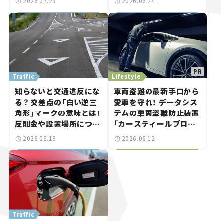
2026.07.29
2026.06.24
【クルマの知識】
Traffic
Lifestyle
知らないと交通違反にな
車両盗難の最新手口から
る？ 交差点の「白い逆三
愛車を守れ！ データシス
角形」マークの意味とは！
テムの車両盗難防止装置
反則金や設置場所につい
「カースティールブロッ
て解説【クルマの知識】
カーSOS820」は“ゲー
2026.06.18
2026.06.12
ムボーイ”にも対応する
スゴイやつ。
Traffic