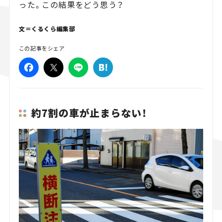
った。この結果をどう思う？
スズキ ジムニー｜Suzuki Jimny
スズキ｜Suzuki
マツダ｜Mazda
マツダ ロードスター｜Mazda Roadster
文＝くるくら編集部
この記事をシェア
約7割の車が止まらない！