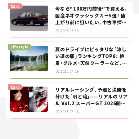
Cars
今なら“100万円前後”で買える、
国産ネオクラシックカー5選！ 値
上がり前に狙いたい、中古車探し
をお手伝い――ちょっとイケてるマ
2026.06.30
イカー選び #02
Lifestyle
夏のドライブにピッタリな「涼し
い道の駅」ランキングTOP6！ 絶
景・グルメ・天然クーラーなど、避
暑におすすめのスポットを紹介
2026.07.19
【道の駅マニアの推し駅ガイド】
vol.15
Cars
リアルレーシング、予選と決勝を
分けた「明と暗」——リアルのリア
ル Vol.2 スーパーGT 2026開幕
戦 岡山国際サーキット
2026.07.16