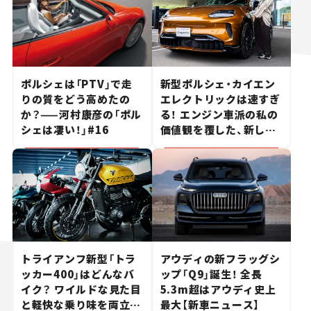
ポルシェは「PTV」で走
新型ポルシェ・カイエン
りの質をどう高めたの
エレクトリックは速すぎ
か？——河村康彦の「ポル
る！ エンジン車派の私の
シェは凄い！」#16
価値観を覆した、新しい
ポルシェの走り。
トライアンフ新型「トラ
アウディの新フラッグシ
ッカー400」はどんなバ
ップ「Q9」誕生！ 全長
イク？ ワイルドな見た目
5.3m超はアウディ史上
と軽快な乗り味を両立し
最大【新車ニュース】