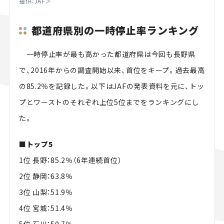
提供：
JAF
＞
都道府県別の一時停止率ランキング
一時停止率が最も高かった都道府県は今回も長野県
で、2016年からの調査開始以来、首位をキープ。過去最高
の85.2％を記録した。以下はJAFの発表資料を元に、トッ
プとワーストのそれぞれ上位5位までをランキングにし
た。
■トップ5
1位 長野：85.2％（6年連続首位）
2位 静岡：63.8％
3位 山梨：51.9％
4位 宮城：51.4％