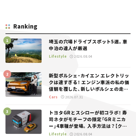
Ranking
埼玉の穴場ドライブスポット5選。車
中泊の達人が厳選
Lifestyle
2026.08.04
新型ポルシェ・カイエン エレクトリッ
クは速すぎる！ エンジン車派の私の価
値観を覆した、新しいポルシェの走
り。
Cars
2026.07.31
トヨタGRとスシローが初コラボ！ 寿
司ネタがモチーフの限定「GRミニカ
ー」4車種が登場。入手方法は？【クル
マとホビー】
Lifestyle
2026.08.04