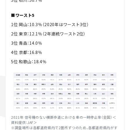
5位 石川：50.7％
■ワースト5
1位 岡山：10.3％（2020年はワースト3位）
2位 東京：12.1％（2年連続ワースト2位）
3位 青森：14.0％
4位 京都：16.8％
5位 和歌山：18.4％
2021
年 信号機のない横断歩道における車の一時停止率（全国）＜
資料提供：
JAF
＞
※調査場所は各都道府県内で2箇所ずつのため、各都道府県内がす