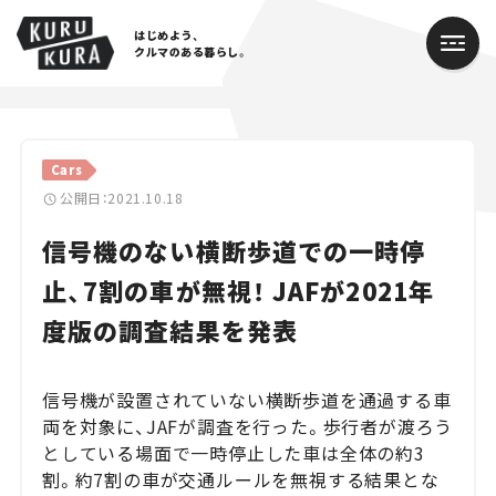
はじめよう、
クルマのある暮らし。
カテゴリ
Cars
Cars
公開日：2021.10.18
信号機のない横断歩道での一時停
Lifestyle
止、7割の車が無視！ JAFが2021年
Traffic
度版の調査結果を発表
Special
信号機が設置されていない横断歩道を通過する車
Series
両を対象に、JAFが調査を行った。歩行者が渡ろう
としている場面で一時停止した車は全体の約3
Campaign
割。約7割の車が交通ルールを無視する結果とな
人気のハッシュタグ