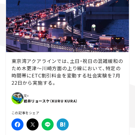
スズキ ジムニー｜Suzuki Jimny
スズキ｜Suzuki
マツダ｜Mazda
マツダ ロードスター｜Mazda Roadster
東京湾アクアラインでは、土日・祝日の混雑緩和の
ため木更津～川崎方面の上り線において、特定の
時間帯にETC割引料金を変動する社会実験を7月
22日から実施する。
文=
岩井リョースケ（KURU KURA）
この記事をシェア