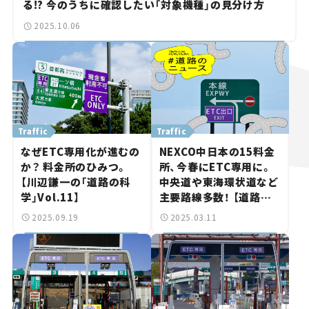
る!? 今のうちに確認したい「対象機種」の見分け方
2025.10.06
Traffic
Traffic
なぜETC専用化が進むの
NEXCO中日本の15料金
か？ 料金所のひみつ。
所、今春にETC専用に。
【川辺謙一の「道路の科
中央道や東海環状道など
学」Vol.11】
主要路線多数！ 【道路の
ニュース】
2025.09.19
2025.03.11