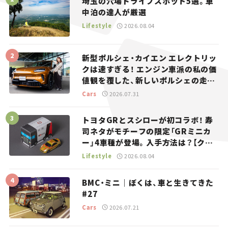
埼玉の穴場ドライブスポット5選。車
中泊の達人が厳選
Lifestyle
2026.08.04
新型ポルシェ・カイエン エレクトリッ
クは速すぎる！ エンジン車派の私の価
値観を覆した、新しいポルシェの走
り。
Cars
2026.07.31
トヨタGRとスシローが初コラボ！ 寿
司ネタがモチーフの限定「GRミニカ
ー」4車種が登場。入手方法は？【クル
マとホビー】
Lifestyle
2026.08.04
BMC・ミニ｜ぼくは、車と生きてきた
#27
Cars
2026.07.21