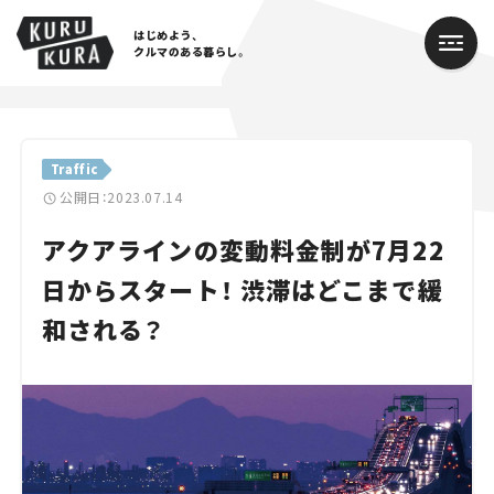
はじめよう、
クルマのある暮らし。
カテゴリ
Traffic
Cars
公開日：2023.07.14
アクアラインの変動料金制が7月22
Lifestyle
日からスタート！ 渋滞はどこまで緩
Traffic
和される？
Special
Series
Campaign
人気のハッシュタグ