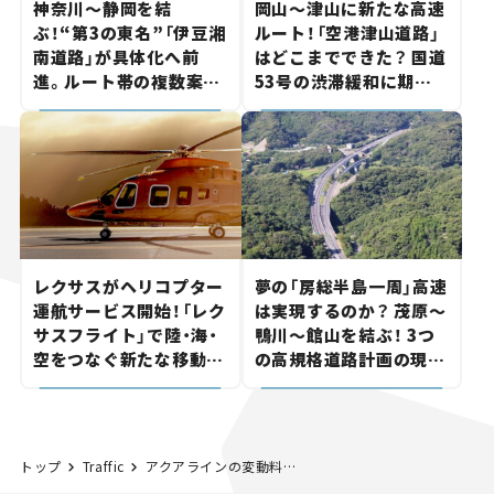
神奈川～静岡を結
岡山～津山に新たな高速
ぶ！“第3の東名”「伊豆湘
ルート！「空港津山道路」
南道路」が具体化へ前
はどこまでできた？ 国道
進。ルート帯の複数案検
53号の渋滞緩和に期待。
討へ。熱海まで信号ゼロ
岡山市側でも動きが【い
が実現？ 【いま気になる
ま気になる道路計画】
道路計画】
レクサスがヘリコプター
夢の「房総半島一周」高速
運航サービス開始！「レク
は実現するのか？ 茂原～
サスフライト」で陸・海・
鴨川～館山を結ぶ！ 3つ
空をつなぐ新たな移動体
の高規格道路計画の現
験とは
状。「館山鴨川道路」で検
討進む【いま気になる道
路計画】
トップ
Traffic
アクアラインの変動料金制が7月22日からスタート！ 渋滞はどこまで緩和される？