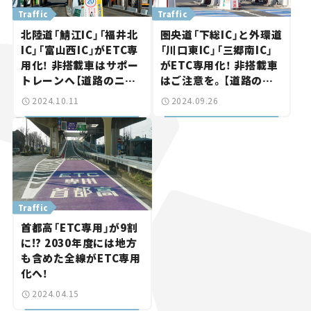
Traffic
Traffic
北陸道「鯖江IC」「福井北
圏央道「下総IC」と外環道
IC」「富山西IC」がETC専
「川口東IC」「三郷南IC」
用化！ 非搭載車はサポー
がETC専用化！ 非搭載車
トレーンへ【道路のニュ
はご注意を。【道路のニ
ース】
ュース】
2024.10.11
2024.09.26
Traffic
首都高「ETC専用」が9割
に!? 2030年度には地方
も含めた全線がETC専用
化へ！
2024.04.15