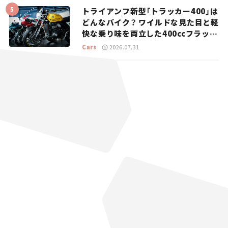
トライアンフ新型「トラッカー400」は
どんなバイク？ ワイルドな見た目と軽
快な乗り味を両立した400ccフラット
トラッカー【試乗レビュー】
Cars
2026.07.31