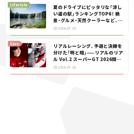
Lifestyle
夏のドライブにピッタリな「涼し
い道の駅」ランキングTOP6！ 絶
景・グルメ・天然クーラーなど、避
暑におすすめのスポットを紹介
2026.07.19
【道の駅マニアの推し駅ガイド】
vol.15
Cars
リアルレーシング、予選と決勝を
分けた「明と暗」——リアルのリア
ル Vol.2 スーパーGT 2026開幕
戦 岡山国際サーキット
2026.07.16