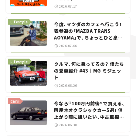
智之の「クルマでざっくばらんば
2026.07.17
らん！」＃20
Lifestyle
今度、マツダのカフェへ行こう！
表参道の「MAZDA TRANS
AOYAMA」で、ちょっとひと息。
——連載｜CCGとクルマでどうす
2026.07.06
る？＜第13回＞
Lifestyle
クルマ、何に乗ってるの？ 僕たち
の愛車紹介 #43｜MG ミジェッ
ト
2026.06.26
Cars
今なら“100万円前後”で買える、
国産ネオクラシックカー5選！ 値
上がり前に狙いたい、中古車探し
をお手伝い――ちょっとイケてるマ
2026.06.30
イカー選び #02