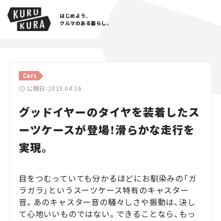
はじめよう、
クルマのある暮らし。
カテゴリ
Cars
Cars
公開日：2019.04.16
グッドイヤーのタイヤを装着したス
Lifestyle
ーツケースが登場！滑らかな走行を
Traffic
実現。
Special
目をつむっていても分かるほどにお馴染みの「ガ
Series
ラガラ」というスーツケース特有のキャスター
音。あのキャスター音の騒々しさや振動は、決し
Campaign
て心地いいものではない。できることなら、もっ
人気のハッシュタグ