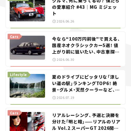
クルマ、何に乗ってるの？ 僕たち
の愛車紹介 #43｜MG ミジェッ
ト
2026.06.26
Cars
今なら“100万円前後”で買える、
国産ネオクラシックカー5選！ 値
上がり前に狙いたい、中古車探し
をお手伝い――ちょっとイケてるマ
2026.06.30
イカー選び #02
Lifestyle
夏のドライブにピッタリな「涼し
い道の駅」ランキングTOP6！ 絶
景・グルメ・天然クーラーなど、避
暑におすすめのスポットを紹介
2026.07.19
【道の駅マニアの推し駅ガイド】
vol.15
Cars
リアルレーシング、予選と決勝を
分けた「明と暗」——リアルのリア
ル Vol.2 スーパーGT 2026開幕