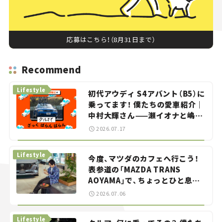
応募はこちら！（8月31日まで）
Recommend
Lifestyle
初代アウディ S4アバント（B5）に
乗ってます！ 僕たちの愛車紹介｜
中村大輝さん——瀬イオナと嶋田
智之の「クルマでざっくばらんば
2026.07.17
らん！」＃20
Lifestyle
今度、マツダのカフェへ行こう！
表参道の「MAZDA TRANS
AOYAMA」で、ちょっとひと息。
——連載｜CCGとクルマでどうす
2026.07.06
る？＜第13回＞
Lifestyle