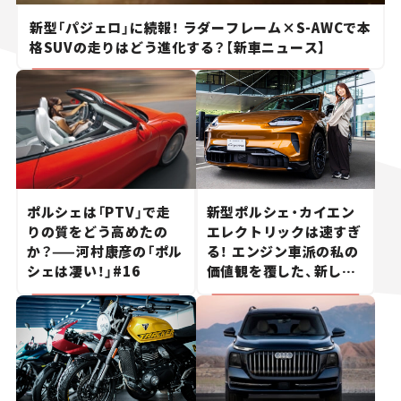
新型「パジェロ」に続報！ ラダーフレーム×S-AWCで本
格SUVの走りはどう進化する？【新車ニュース】
ポルシェは「PTV」で走
新型ポルシェ・カイエン
りの質をどう高めたの
エレクトリックは速すぎ
か？——河村康彦の「ポル
る！ エンジン車派の私の
シェは凄い！」#16
価値観を覆した、新しい
ポルシェの走り。