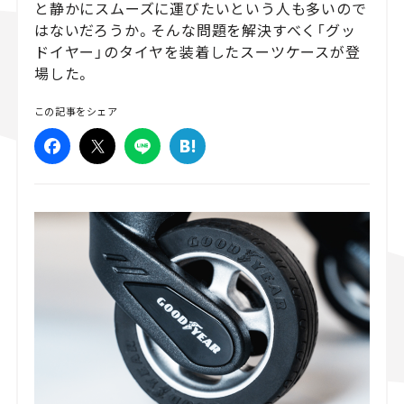
と静かにスムーズに運びたいという人も多いので
はないだろうか。そんな問題を解決すべく「グッ
スズキ ジムニー｜Suzuki Jimny
スズキ｜Suzuki
マツダ｜Maz
マツダ ロードスター｜Mazda Roadster
ドイヤー」のタイヤを装着したスーツケースが登
場した。
この記事をシェア