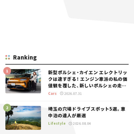
Ranking
新型ポルシェ・カイエン エレクトリッ
クは速すぎる！ エンジン車派の私の価
値観を覆した、新しいポルシェの走
り。
Cars
2026.07.31
埼玉の穴場ドライブスポット5選。車
中泊の達人が厳選
Lifestyle
2026.08.04