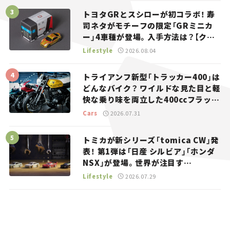
トヨタGRとスシローが初コラボ！ 寿
司ネタがモチーフの限定「GRミニカ
ー」4車種が登場。入手方法は？【クル
マとホビー】
Lifestyle
2026.08.04
トライアンフ新型「トラッカー400」は
どんなバイク？ ワイルドな見た目と軽
快な乗り味を両立した400ccフラット
トラッカー【試乗レビュー】
Cars
2026.07.31
トミカが新シリーズ「tomica CW」発
表！ 第1弾は「日産 シルビア」「ホンダ
NSX」が登場。世界が注目す
る“JDM”に焦点【クルマとホビー】
Lifestyle
2026.07.29