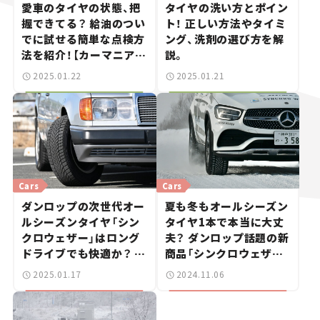
愛車のタイヤの状態、把
タイヤの洗い方とポイン
握できてる？ 給油のつい
ト！ 正しい方法やタイミ
でに試せる簡単な点検方
ング、洗剤の選び方を解
法を紹介！【カーマニア本
説。
田浩隆の愛車日常メンテ
2025.01.22
2025.01.21
ナンス】
Cars
Cars
ダンロップの次世代オー
夏も冬もオールシーズン
ルシーズンタイヤ「シン
タイヤ1本で本当に大丈
クロウェザー」はロング
夫？ ダンロップ話題の新
ドライブでも快適か？ 愛
商品「シンクロウェザー」
車メルセデスW124で実
に未来を感じた！【試乗レ
2025.01.17
2024.11.06
力を試した。【試乗レビ
ビュー】
ュー】