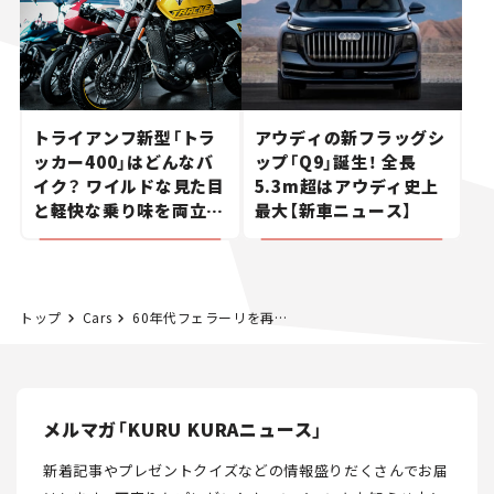
トライアンフ新型「トラ
アウディの新フラッグシ
ッカー400」はどんなバ
ップ「Q9」誕生！ 全長
イク？ ワイルドな見た目
5.3m超はアウディ史上
と軽快な乗り味を両立し
最大【新車ニュース】
た400ccフラットトラッ
カー【試乗レビュー】
トップ
Cars
60年代フェラーリを再解釈！ 世界に1台のフェラーリ「P80/C」が登場
メルマガ「KURU KURAニュース」
新着記事やプレゼントクイズなどの情報盛りだくさんでお届