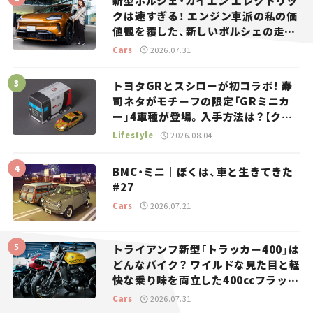
新型ポルシェ・カイエン エレクトリッ
クは速すぎる！ エンジン車派の私の価
値観を覆した、新しいポルシェの走
り。
Cars
2026.07.31
トヨタGRとスシローが初コラボ！ 寿
司ネタがモチーフの限定「GRミニカ
ー」4車種が登場。入手方法は？【クル
マとホビー】
Lifestyle
2026.08.04
BMC・ミニ｜ぼくは、車と生きてきた
#27
Cars
2026.07.21
トライアンフ新型「トラッカー400」は
どんなバイク？ ワイルドな見た目と軽
快な乗り味を両立した400ccフラット
トラッカー【試乗レビュー】
Cars
2026.07.31