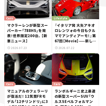
Cars
Lifestyle
マクラーレンが新型スー
『イタリア発 大矢アキオ
パーカー「788HS」を発
ロレンツォの今日もクル
表！世界限定200台。【新
マでアンディアーモ！』第
車ニュース】
67回【Movie】——新しい
スーパーカーショーで起
2026.07.23
2026.07.22
きた、若者たちの「驚き」
Cars
Cars
マニュアルのフェラーリ
ランボルギーニ史上最速
が復活だ！ 12気筒FRモ
の新型スーパーSUV「ウ
デル「12チリンドリ」に3
ルスSEペルフォルマン