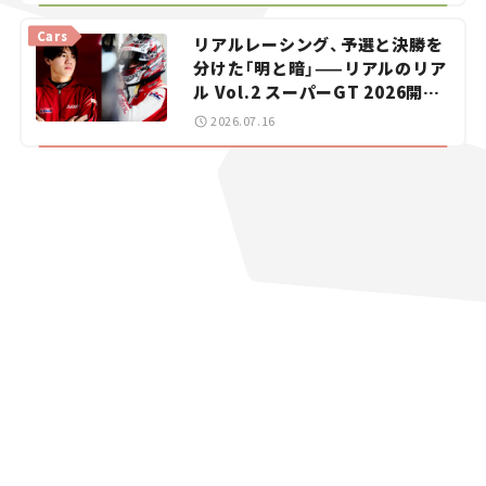
vol.15
Cars
リアルレーシング、予選と決勝を
分けた「明と暗」——リアルのリア
ル Vol.2 スーパーGT 2026開幕
戦 岡山国際サーキット
2026.07.16