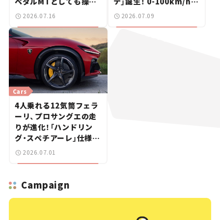
ペダルMTとしても操れ
テ」誕生！ 0-100km/hは
る「マヌアーレ」が登場！
3.3秒【新車ニュース】
2026.07.16
2026.07.09
【新車ニュース】
Cars
4人乗れる12気筒フェラ
ーリ、プロサングエの走
りが進化！「ハンドリン
グ・スペチアーレ」仕様が
登場【新車ニュース】
2026.07.01
Campaign