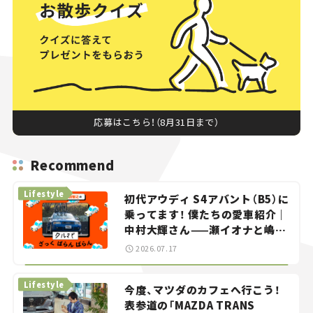
応募はこちら！（8月31日まで）
Recommend
Lifestyle
初代アウディ S4アバント（B5）に
乗ってます！ 僕たちの愛車紹介｜
中村大輝さん——瀬イオナと嶋田
智之の「クルマでざっくばらんば
2026.07.17
らん！」＃20
Lifestyle
今度、マツダのカフェへ行こう！
表参道の「MAZDA TRANS