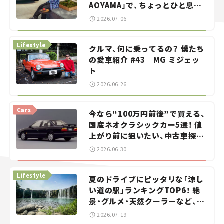
AOYAMA」で、ちょっとひと息。
——連載｜CCGとクルマでどうす
2026.07.06
る？＜第13回＞
Lifestyle
クルマ、何に乗ってるの？ 僕たち
の愛車紹介 #43｜MG ミジェッ
ト
2026.06.26
Cars
今なら“100万円前後”で買える、
国産ネオクラシックカー5選！ 値
上がり前に狙いたい、中古車探し
をお手伝い――ちょっとイケてるマ
2026.06.30
イカー選び #02
Lifestyle
夏のドライブにピッタリな「涼し
い道の駅」ランキングTOP6！ 絶
景・グルメ・天然クーラーなど、避
暑におすすめのスポットを紹介
2026.07.19
【道の駅マニアの推し駅ガイド】