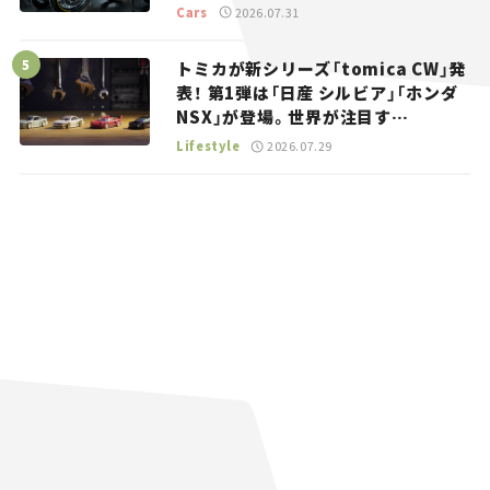
トラッカー【試乗レビュー】
Cars
2026.07.31
トミカが新シリーズ「tomica CW」発
表！ 第1弾は「日産 シルビア」「ホンダ
NSX」が登場。世界が注目す
る“JDM”に焦点【クルマとホビー】
Lifestyle
2026.07.29