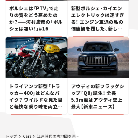
ポルシェは「PTV」で走
新型ポルシェ・カイエン
りの質をどう高めたの
エレクトリックは速すぎ
か？——河村康彦の「ポル
る！ エンジン車派の私の
シェは凄い！」#16
価値観を覆した、新しい
ポルシェの走り。
トライアンフ新型「トラ
アウディの新フラッグシ
ッカー400」はどんなバ
ップ「Q9」誕生！ 全長
イク？ ワイルドな見た目
5.3m超はアウディ史上
と軽快な乗り味を両立し
最大【新車ニュース】
た400ccフラットトラッ
カー【試乗レビュー】
トップ
Cars
江戸時代の古地図を再現した地図アプリ「大江戸今昔めぐり」がスゴイ！