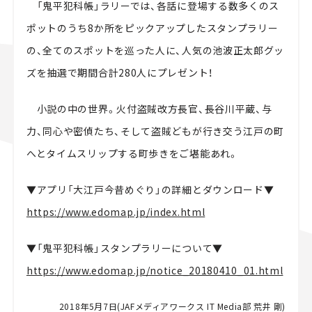
「鬼平犯科帳」ラリーでは、各話に登場する数多くのス
ポットのうち8か所をピックアップしたスタンプラリー
の、全てのスポットを巡った人に、人気の池波正太郎グッ
ズを抽選で期間合計280人にプレゼント！
小説の中の世界。火付盗賊改方長官、長谷川平蔵、与
力、同心や密偵たち、そして盗賊どもが行き交う江戸の町
へとタイムスリップする町歩きをご堪能あれ。
▼アプリ「大江戸今昔めぐり」の詳細とダウンロード▼
https://www.edomap.jp/index.html
▼「鬼平犯科帳」スタンプラリーについて▼
https://www.edomap.jp/notice_20180410_01.html
2018年5月7日(JAFメディアワークス IT Media部 荒井 剛)