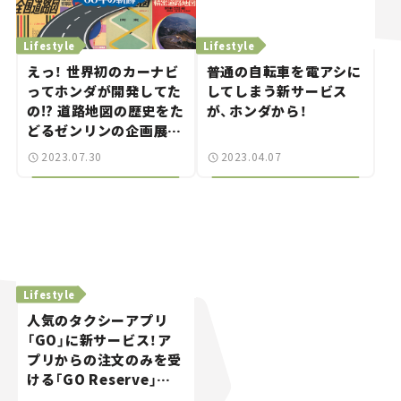
Lifestyle
Lifestyle
えっ！ 世界初のカーナビ
普通の自転車を電アシに
ってホンダが開発してた
してしまう新サービス
の!? 道路地図の歴史をた
が、ホンダから！
どるゼンリンの企画展が
オモシロイ。
2023.07.30
2023.04.07
Lifestyle
人気のタクシーアプリ
「GO」に新サービス！ア
プリからの注文のみを受
ける「GO Reserve」ス
タート