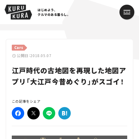
はじめよう、
クルマのある暮らし。
カテゴリ
Cars
Cars
公開日：2018.05.07
江戸時代の古地図を再現した地図ア
Lifestyle
プリ「大江戸今昔めぐり」がスゴイ！
Traffic
Special
この記事をシェア
Series
Campaign
人気のハッシュタグ