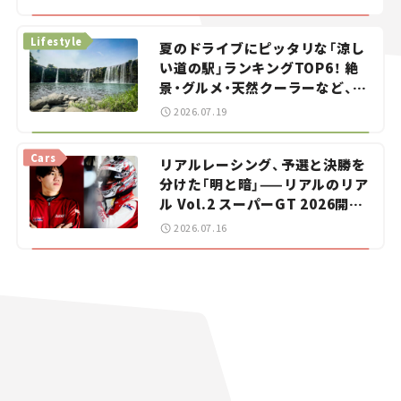
イカー選び #02
Lifestyle
夏のドライブにピッタリな「涼し
い道の駅」ランキングTOP6！ 絶
景・グルメ・天然クーラーなど、避
暑におすすめのスポットを紹介
2026.07.19
【道の駅マニアの推し駅ガイド】
vol.15
Cars
リアルレーシング、予選と決勝を
分けた「明と暗」——リアルのリア
ル Vol.2 スーパーGT 2026開幕
戦 岡山国際サーキット
2026.07.16