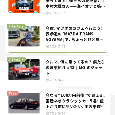
乗ってます！ 僕たちの愛車紹介｜
中村大輝さん——瀬イオナと嶋田
智之の「クルマでざっくばらんば
2026.07.17
らん！」＃20
Lifestyle
今度、マツダのカフェへ行こう！
表参道の「MAZDA TRANS
AOYAMA」で、ちょっとひと息。
——連載｜CCGとクルマでどうす
2026.07.06
る？＜第13回＞
Lifestyle
クルマ、何に乗ってるの？ 僕たち
の愛車紹介 #43｜MG ミジェッ
ト
2026.06.26
Cars
今なら“100万円前後”で買える、
国産ネオクラシックカー5選！ 値
上がり前に狙いたい、中古車探し
をお手伝い――ちょっとイケてるマ
2026.06.30