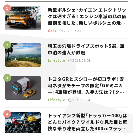
新型ポルシェ・カイエン エレクトリッ
クは速すぎる！ エンジン車派の私の価
値観を覆した、新しいポルシェの走
り。
Cars
2026.07.31
埼玉の穴場ドライブスポット5選。車
中泊の達人が厳選
Lifestyle
2026.08.04
トヨタGRとスシローが初コラボ！ 寿
司ネタがモチーフの限定「GRミニカ
ー」4車種が登場。入手方法は？【クル
マとホビー】
Lifestyle
2026.08.04
トライアンフ新型「トラッカー400」は
どんなバイク？ ワイルドな見た目と軽
快な乗り味を両立した400ccフラット