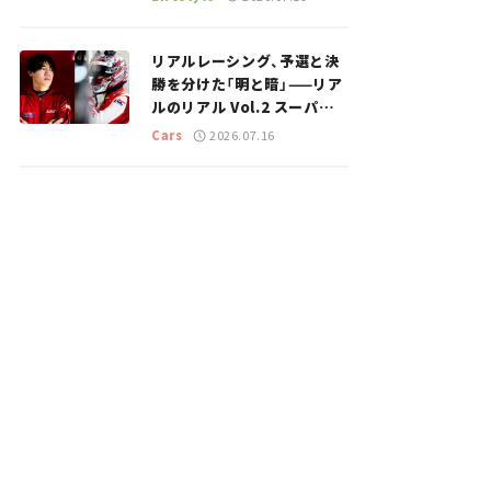
のスポットを紹介【道の駅マ
ニアの推し駅ガイド】vol.15
リアルレーシング、予選と決
勝を分けた「明と暗」——リア
ルのリアル Vol.2 スーパー
GT 2026開幕戦 岡山国際サ
Cars
2026.07.16
ーキット