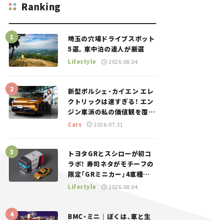
Ranking
埼玉の穴場ドライブスポット
5選。車中泊の達人が厳選
Lifestyle
2026.08.04
新型ポルシェ・カイエン エレ
クトリックは速すぎる！ エン
ジン車派の私の価値観を覆し
た、新しいポルシェの走り。
Cars
2026.07.31
トヨタGRとスシローが初コ
ラボ！ 寿司ネタがモチーフの
限定「GRミニカー」4車種が
登場。入手方法は？【クルマ
Lifestyle
2026.08.04
とホビー】
BMC・ミニ｜ぼくは、車と生