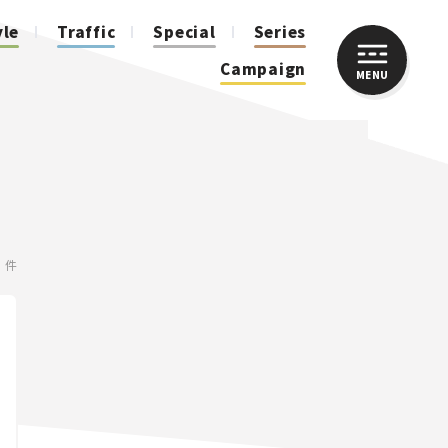
yle
Traffic
Special
Series
Campaign
MENU
CLOSE
人気のハッシュタグ
スズキ ジムニー｜Suzuki Jimny
スズキ｜Suzuki
マツダ｜Mazda
マツダ ロードスター｜Mazda Roadster
5 件