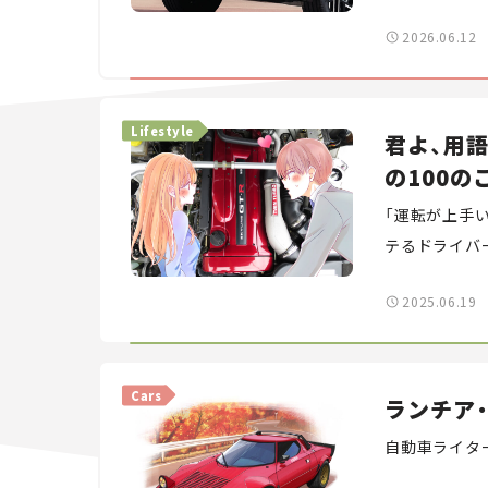
付が始まる予
2026.06.12
Lifestyle
君よ、用
の100の
「運転が上手
テるドライバ
第2回は「君
2025.06.19
Cars
ランチア・
自動車ライタ