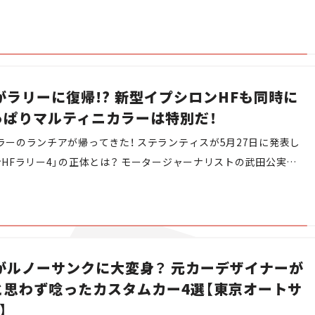
がラリーに復帰!? 新型イプシロンHFも同時に
っぱりマルティニカラーは特別だ！
ラーのランチアが帰ってきた！ ステランティスが5月27日に発表し
ンHFラリー4」の正体とは？ モータージャーナリストの武田公実が
がルノーサンクに大変身？ 元カーデザイナーが
 と思わず唸ったカスタムカー4選【東京オートサ
】