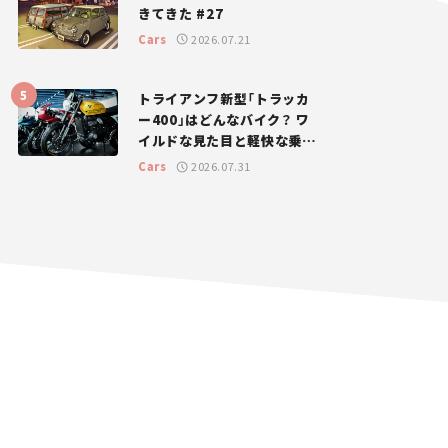
きてきた #27
Cars
2026.07.21
トライアンフ新型「トラッカ
ー400」はどんなバイク？ ワ
イルドな見た目と軽快な乗り
味を両立した400ccフラット
Cars
2026.07.31
トラッカー【試乗レビュー】