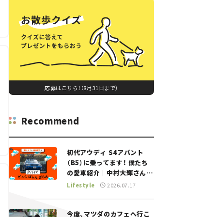
応募はこちら！（8月31日まで）
Recommend
初代アウディ S4アバント
（B5）に乗ってます！ 僕たち
の愛車紹介｜中村大輝さん
——瀬イオナと嶋田智之の
Lifestyle
2026.07.17
「クルマでざっくばらんばら
ん！」＃20
今度、マツダのカフェへ行こ