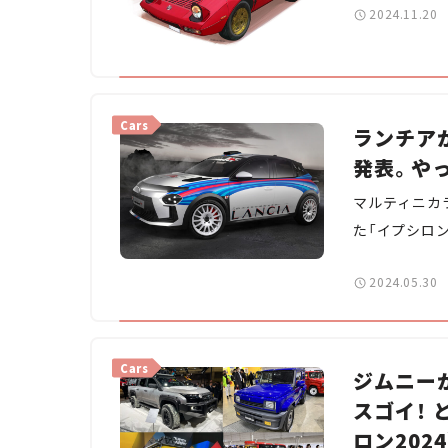
2024.11.20
Cars
ランチア
発表。や
マルティニカ
た「イプシロ
解説する。
2024.05.30
Cars
ジムニー
スゴイ！
ロン2024