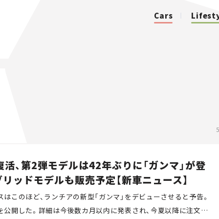
Cars
Lifest
カテゴリ
Cars
Lifestyle
Traffic
復活、第2弾モデルは42年ぶりに「ガンマ」が登
イブリッドモデルも販売予定【新車ニュース】
Special
スはこのほど、ランチアの新型「ガンマ」をデビューさせると予告。
Series
を公開した。詳細は今後数カ月以内に発表され、今夏以降に注文受