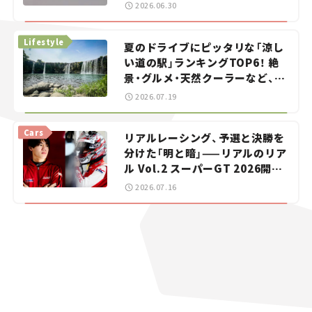
をお手伝い――ちょっとイケてるマ
2026.06.30
イカー選び #02
Lifestyle
夏のドライブにピッタリな「涼し
い道の駅」ランキングTOP6！ 絶
景・グルメ・天然クーラーなど、避
暑におすすめのスポットを紹介
2026.07.19
【道の駅マニアの推し駅ガイド】
vol.15
Cars
リアルレーシング、予選と決勝を
分けた「明と暗」——リアルのリア
ル Vol.2 スーパーGT 2026開幕
戦 岡山国際サーキット
2026.07.16