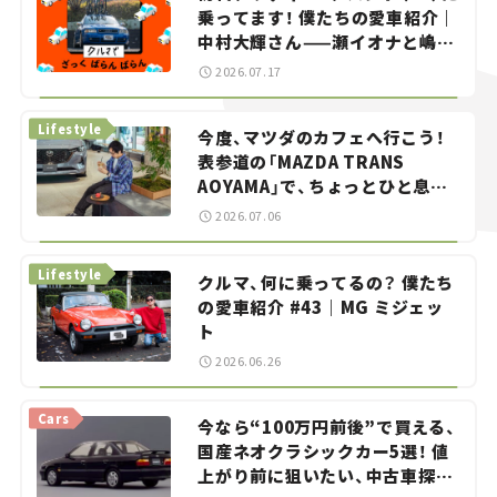
乗ってます！ 僕たちの愛車紹介｜
中村大輝さん——瀬イオナと嶋田
智之の「クルマでざっくばらんば
2026.07.17
らん！」＃20
Lifestyle
今度、マツダのカフェへ行こう！
表参道の「MAZDA TRANS
AOYAMA」で、ちょっとひと息。
——連載｜CCGとクルマでどうす
2026.07.06
る？＜第13回＞
Lifestyle
クルマ、何に乗ってるの？ 僕たち
の愛車紹介 #43｜MG ミジェッ
ト
2026.06.26
Cars
今なら“100万円前後”で買える、
国産ネオクラシックカー5選！ 値
上がり前に狙いたい、中古車探し