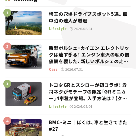
埼玉の穴場ドライブスポット5選。車
中泊の達人が厳選
Lifestyle
2026.08.04
新型ポルシェ・カイエン エレクトリッ
クは速すぎる！ エンジン車派の私の価
値観を覆した、新しいポルシェの走
り。
Cars
2026.07.31
トヨタGRとスシローが初コラボ！ 寿
司ネタがモチーフの限定「GRミニカ
ー」4車種が登場。入手方法は？【クル
マとホビー】
Lifestyle
2026.08.04
BMC・ミニ｜ぼくは、車と生きてきた
#27