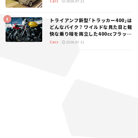
Cars
2026.07.21
トライアンフ新型「トラッカー400」は
どんなバイク？ ワイルドな見た目と軽
快な乗り味を両立した400ccフラット
トラッカー【試乗レビュー】
Cars
2026.07.31