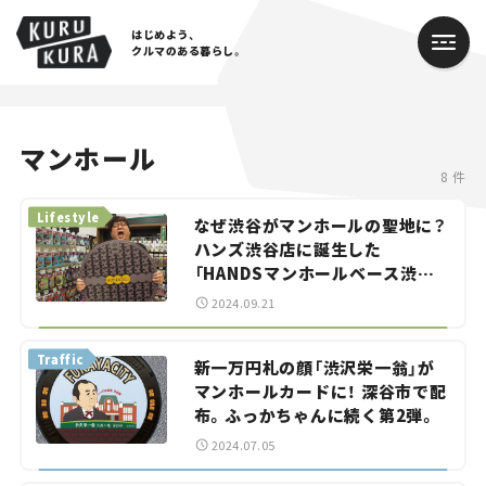
はじめよう、
クルマのある暮らし。
カテゴリ
マンホール
8 件
Cars
Lifestyle
なぜ渋谷がマンホールの聖地に？
Lifestyle
ハンズ渋谷店に誕生した
「HANDSマンホールベース渋谷」
Traffic
の魅力に迫る。
2024.09.21
Special
Traffic
新一万円札の顔「渋沢栄一翁」が
マンホールカードに！ 深谷市で配
Series
布。ふっかちゃんに続く第2弾。
Campaign
2024.07.05
人気のハッシュタグ