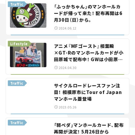
Traffic
「ふっかちゃん」のマンホールカ
スズキ ジムニー｜Suzuki Jimny
スズキ｜Suzuki
ードが帰って来た！ 配布再開は6
マツダ｜Mazda
マツダ ロードスター｜Mazda Roadster
月30日（日）から。
2024.06.12
Lifestyle
アニメ『MFゴースト』相葉瞬
×GT-Rのマンホールカードが小
田原城で配布中！ GWは小田原で
マンホールめぐりだ！
2024.04.30
Traffic
サイクルロードレースファン注
目！ 相模原市にTour of Japan
マンホール蓋登場
2023.05.26
Traffic
「弱ペダ」マンホールカード、配布
再開が決定！ 5月26日から