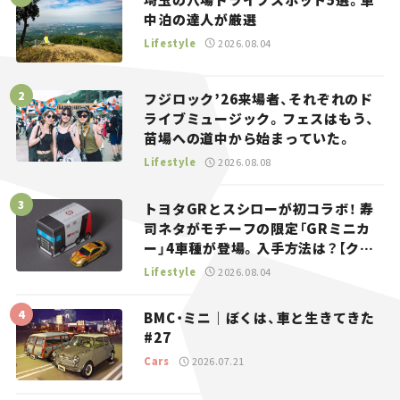
中泊の達人が厳選
Lifestyle
2026.08.04
フジロック’26来場者、それぞれのド
ライブミュージック。フェスはもう、
苗場への道中から始まっていた。
Lifestyle
2026.08.08
トヨタGRとスシローが初コラボ！ 寿
司ネタがモチーフの限定「GRミニカ
ー」4車種が登場。入手方法は？【クル
マとホビー】
Lifestyle
2026.08.04
BMC・ミニ｜ぼくは、車と生きてきた
#27
Cars
2026.07.21