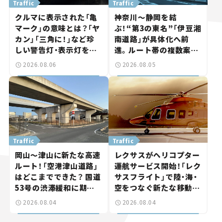
Traffic
Traffic
クルマに表示された「亀
神奈川～静岡を結
マーク」の意味とは？「ヤ
ぶ！“第3の東名”「伊豆湘
カン」「三角に！」など珍
南道路」が具体化へ前
しい警告灯・表示灯を解
進。ルート帯の複数案検
説。 意外と便利なマーク
討へ。熱海まで信号ゼロ
2026.08.06
2026.08.05
も【クルマの知識】
が実現？ 【いま気になる
道路計画】
Traffic
Traffic
岡山～津山に新たな高速
レクサスがヘリコプター
ルート！「空港津山道路」
運航サービス開始！「レク
はどこまでできた？ 国道
サスフライト」で陸・海・
53号の渋滞緩和に期待。
空をつなぐ新たな移動体
岡山市側でも動きが【い
験とは
2026.08.04
2026.08.04
ま気になる道路計画】