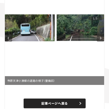
スズキ ジムニー｜Suzuki Jimny
スズキ｜Suzuki
マツダ｜Mazda
マツダ ロードスター｜Mazda Roadster
1/3
市原天津小湊線の道路の様子（整備前）
L
o
/
U
a
n
d
記事ページへ戻る
m
e
u
d