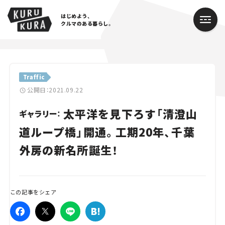
はじめよう、
クルマのある暮らし。
カテゴリ
Traffic
Cars
公開日：2021.09.22
太平洋を見下ろす「清澄山
Lifestyle
ギャラリー：
道ループ橋」開通。工期20年、千葉
Traffic
外房の新名所誕生！
Special
Series
この記事をシェア
Campaign
人気のハッシュタグ