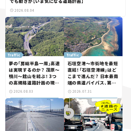
でも動きが【いま気になる道路計画】
2026.08.04
Traffic
Traffic
夢の「房総半島一周」高速
石垣空港～市街地を最短
は実現するのか？ 茂原～
直結！「石垣空港線」はど
鴨川～館山を結ぶ！ 3つ
こまで進んだ？ 日本最南
の高規格道路計画の現
端の県道バイパス、第2
状。「館山鴨川道路」で検
工区も延伸開通 【いま気
2026.08.03
2026.07.31
討進む【いま気になる道
になる道路計画】
路計画】