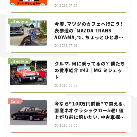
智之の「クルマでざっくばらんば
2026.07.17
らん！」＃20
Lifestyle
今度、マツダのカフェへ行こう！
表参道の「MAZDA TRANS
AOYAMA」で、ちょっとひと息。
——連載｜CCGとクルマでどうす
2026.07.06
る？＜第13回＞
Lifestyle
クルマ、何に乗ってるの？ 僕たち
の愛車紹介 #43｜MG ミジェッ
ト
2026.06.26
Cars
今なら“100万円前後”で買える、
国産ネオクラシックカー5選！ 値
上がり前に狙いたい、中古車探し
をお手伝い――ちょっとイケてるマ
2026.06.30
イカー選び #02