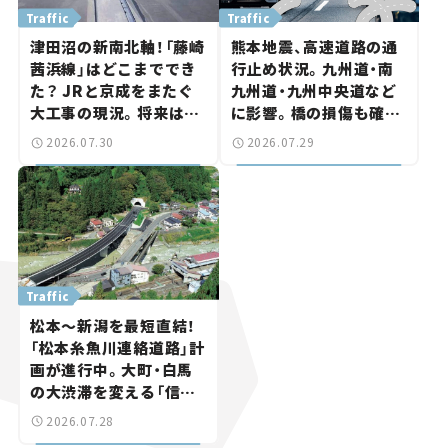
Traffic
Traffic
津田沼の新南北軸！「藤崎
熊本地震、高速道路の通
茜浜線」はどこまででき
行止め状況。九州道・南
た？ JRと京成をまたぐ
九州道・九州中央道など
大工事の現況。将来は
に影響。橋の損傷も確認
「習志野～鎌ケ谷」を最短
【道路のニュース】
2026.07.30
2026.07.29
直結【いま気になる道路
計画】
Traffic
松本～新潟を最短直結！
「松本糸魚川連絡道路」計
画が進行中。大町・白馬
の大渋滞を変える「信号
ゼロ」バイパスも事業化
2026.07.28
へ【いま気になる道路計