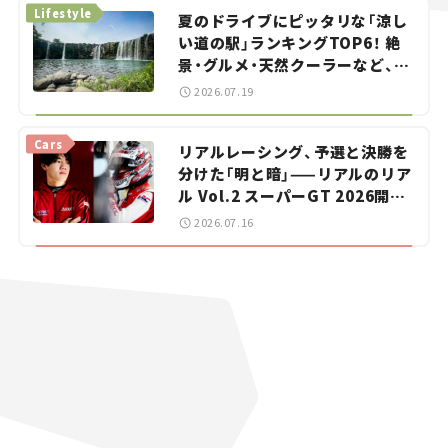
Lifestyle
夏のドライブにピッタリな「涼し
い道の駅」ランキングTOP6！ 絶
景・グルメ・天然クーラーなど、避
暑におすすめのスポットを紹介
2026.07.19
【道の駅マニアの推し駅ガイド】
vol.15
Cars
リアルレーシング、予選と決勝を
分けた「明と暗」——リアルのリア
ル Vol.2 スーパーGT 2026開幕
戦 岡山国際サーキット
2026.07.16