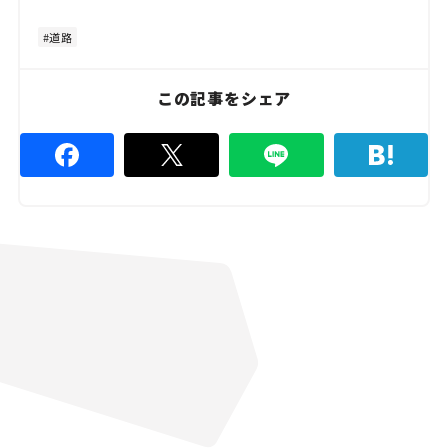
t
:
e
4
8
道路
.
8
9
%
この記事をシェア