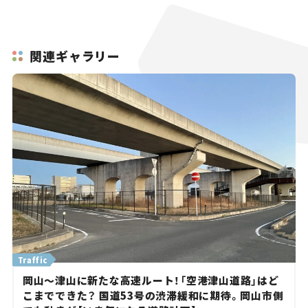
関連ギャラリー
Traffic
岡山～津山に新たな高速ルート！「空港津山道路」はど
こまでできた？ 国道53号の渋滞緩和に期待。岡山市側