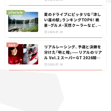
イカー選び #02
Lifestyle
夏のドライブにピッタリな「涼し
い道の駅」ランキングTOP6！ 絶
景・グルメ・天然クーラーなど、避
暑におすすめのスポットを紹介
2026.07.19
【道の駅マニアの推し駅ガイド】
vol.15
Cars
リアルレーシング、予選と決勝を
分けた「明と暗」——リアルのリア
ル Vol.2 スーパーGT 2026開幕
戦 岡山国際サーキット
2026.07.16