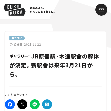
はじめよう、
クルマのある暮らし。
カテゴリ
Traffic
Cars
公開日：2019.11.22
JR原宿駅・木造駅舎の解体
Lifestyle
ギャラリー：
が決定。新駅舎は来年3月21日か
Traffic
ら。
Special
Series
この記事をシェア
Campaign
人気のハッシュタグ