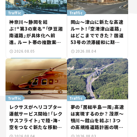
Traffic
Traffic
神奈川～静岡を結
岡山～津山に新たな高速
ぶ！“第3の東名”「伊豆湘
ルート！「空港津山道路」
南道路」が具体化へ前
はどこまでできた？ 国道
進。ルート帯の複数案検
53号の渋滞緩和に期待。
討へ。熱海まで信号ゼロ
岡山市側でも動きが【い
2026.08.05
2026.08.04
が実現？ 【いま気になる
ま気になる道路計画】
道路計画】
Traffic
Traffic
レクサスがヘリコプター
夢の「房総半島一周」高速
運航サービス開始！「レク
は実現するのか？ 茂原～
サスフライト」で陸・海・
鴨川～館山を結ぶ！ 3つ
空をつなぐ新たな移動体
の高規格道路計画の現
験とは
状。「館山鴨川道路」で検
2026.08.04
2026.08.03