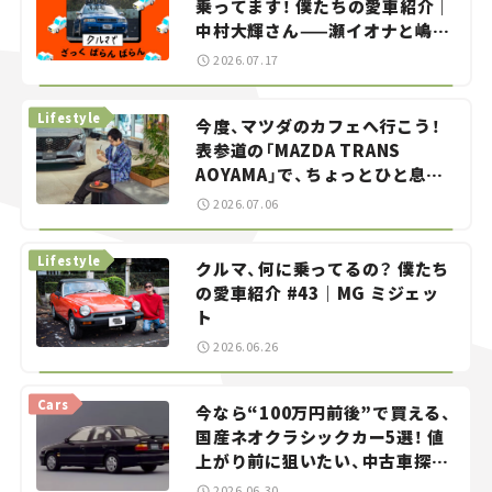
乗ってます！ 僕たちの愛車紹介｜
中村大輝さん——瀬イオナと嶋田
智之の「クルマでざっくばらんば
2026.07.17
らん！」＃20
Lifestyle
今度、マツダのカフェへ行こう！
表参道の「MAZDA TRANS
AOYAMA」で、ちょっとひと息。
——連載｜CCGとクルマでどうす
2026.07.06
る？＜第13回＞
Lifestyle
クルマ、何に乗ってるの？ 僕たち
の愛車紹介 #43｜MG ミジェッ
ト
2026.06.26
Cars
今なら“100万円前後”で買える、
国産ネオクラシックカー5選！ 値
上がり前に狙いたい、中古車探し
をお手伝い――ちょっとイケてるマ
2026.06.30