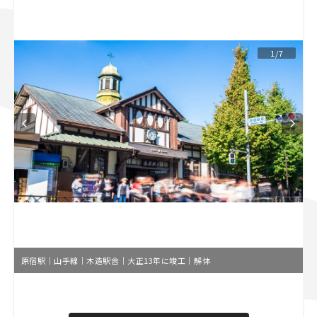
スズキ ジムニー｜Suzuki Jimny
スズキ｜Suzuki
マツダ｜Mazda
マツダ ロードスター｜Mazda Roadster
1/7
原宿駅｜山手線｜木造駅舎｜大正13年に竣工｜解体