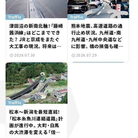
Traffic
Traffic
津田沼の新南北軸！「藤崎
熊本地震、高速道路の通
茜浜線」はどこまででき
行止め状況。九州道・南
た？ JRと京成をまたぐ
九州道・九州中央道など
大工事の現況。将来は
に影響。橋の損傷も確認
「習志野～鎌ケ谷」を最短
【道路のニュース】
2026.07.30
2026.07.29
直結【いま気になる道路
計画】
Traffic
松本～新潟を最短直結！
「松本糸魚川連絡道路」計
画が進行中。大町・白馬
の大渋滞を変える「信号