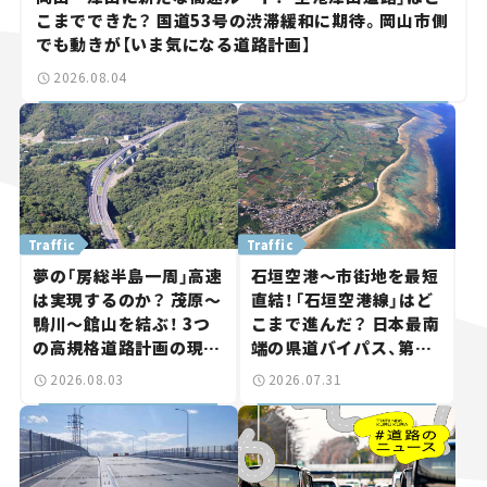
こまでできた？ 国道53号の渋滞緩和に期待。岡山市側
でも動きが【いま気になる道路計画】
2026.08.04
Traffic
Traffic
夢の「房総半島一周」高速
石垣空港～市街地を最短
は実現するのか？ 茂原～
直結！「石垣空港線」はど
鴨川～館山を結ぶ！ 3つ
こまで進んだ？ 日本最南
の高規格道路計画の現
端の県道バイパス、第2
状。「館山鴨川道路」で検
工区も延伸開通 【いま気
2026.08.03
2026.07.31
討進む【いま気になる道
になる道路計画】
路計画】