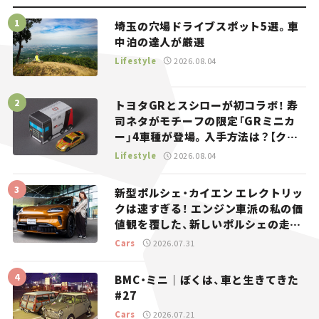
埼玉の穴場ドライブスポット5選。車
中泊の達人が厳選
Lifestyle
2026.08.04
トヨタGRとスシローが初コラボ！ 寿
司ネタがモチーフの限定「GRミニカ
ー」4車種が登場。入手方法は？【クル
マとホビー】
Lifestyle
2026.08.04
新型ポルシェ・カイエン エレクトリッ
クは速すぎる！ エンジン車派の私の価
値観を覆した、新しいポルシェの走
り。
Cars
2026.07.31
BMC・ミニ｜ぼくは、車と生きてきた
#27
Cars
2026.07.21