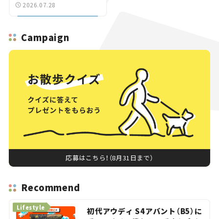
ゼロ」バイパスも事業化
2026.07.28
へ【いま気になる道路計
画】
Campaign
応募はこちら！（8月31日まで）
Recommend
Lifestyle
初代アウディ S4アバント（B5）に