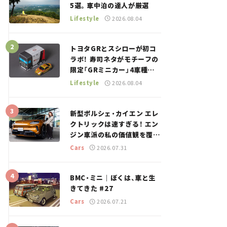
5選。車中泊の達人が厳選
Lifestyle
2026.08.04
トヨタGRとスシローが初コ
ラボ！ 寿司ネタがモチーフの
限定「GRミニカー」4車種が
登場。入手方法は？【クルマ
Lifestyle
2026.08.04
とホビー】
新型ポルシェ・カイエン エレ
クトリックは速すぎる！ エン
ジン車派の私の価値観を覆し
た、新しいポルシェの走り。
Cars
2026.07.31
BMC・ミニ｜ぼくは、車と生
きてきた #27
Cars
2026.07.21