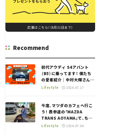
応募はこちら！（8月31日まで）
Recommend
初代アウディ S4アバント
（B5）に乗ってます！ 僕たち
の愛車紹介｜中村大輝さん
——瀬イオナと嶋田智之の
Lifestyle
2026.07.17
「クルマでざっくばらんばら
ん！」＃20
今度、マツダのカフェへ行こ
う！ 表参道の「MAZDA
TRANS AOYAMA」で、ちょ
っとひと息。——連載｜CCG
Lifestyle
2026.07.06
とクルマでどうする？＜第13