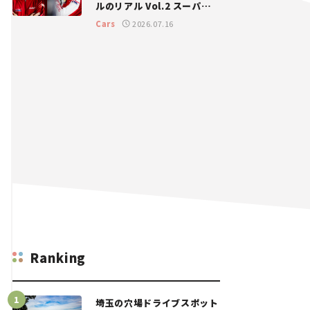
ルのリアル Vol.2 スーパー
GT 2026開幕戦 岡山国際サ
Cars
2026.07.16
ーキット
Ranking
埼玉の穴場ドライブスポット