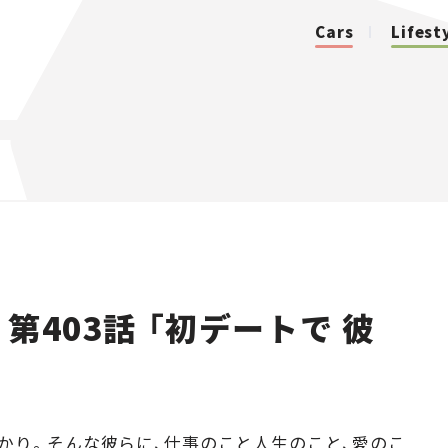
Cars
Lifest
カテゴリ
Cars
Lifestyle
第403話 「初デートで 彼
Traffic
Special
Series
かり。そんな彼らに、仕事のこと人生のこと、愛のこ