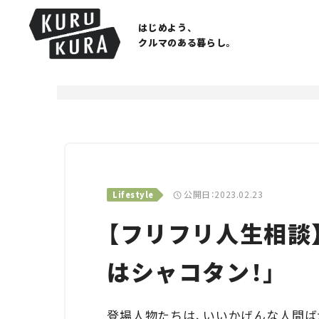
はじめよう、
クルマのある暮らし。
公開日：2023.02.23
Lifestyle
【フリフリ人生相談】
はシャコタン！」
登場人物たちは、いいかげんな人間ば