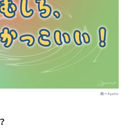
画＝Ayano
？