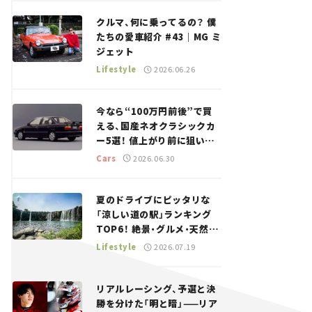
回＞
クルマ、何に乗ってるの？ 僕
たちの愛車紹介 #43｜MG ミ
ジェット
Lifestyle
2026.06.26
今なら“100万円前後”で買
える、国産ネオクラシックカ
ー5選！ 値上がり前に狙いた
い、中古車探しをお手伝い――ち
Cars
2026.06.30
ょっとイケてるマイカー選び
#02
夏のドライブにピッタリな
「涼しい道の駅」ランキング
TOP6！ 絶景・グルメ・天然ク
ーラーなど、避暑におすすめ
Lifestyle
2026.07.19
のスポットを紹介【道の駅マ
ニアの推し駅ガイド】vol.15
リアルレーシング、予選と決
勝を分けた「明と暗」——リア