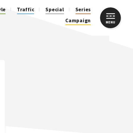
yle
Traffic
Special
Series
Campaign
MENU
CLOSE
人気のハッシュタグ
スズキ ジムニー｜Suzuki Jimny
スズキ｜Suzuki
マツダ｜Mazda
マツダ ロードスター｜Mazda Roadster