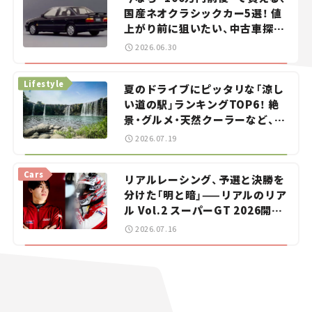
国産ネオクラシックカー5選！ 値
上がり前に狙いたい、中古車探し
をお手伝い――ちょっとイケてるマ
2026.06.30
イカー選び #02
Lifestyle
夏のドライブにピッタリな「涼し
い道の駅」ランキングTOP6！ 絶
景・グルメ・天然クーラーなど、避
暑におすすめのスポットを紹介
2026.07.19
【道の駅マニアの推し駅ガイド】
vol.15
Cars
リアルレーシング、予選と決勝を
分けた「明と暗」——リアルのリア
ル Vol.2 スーパーGT 2026開幕
戦 岡山国際サーキット
2026.07.16