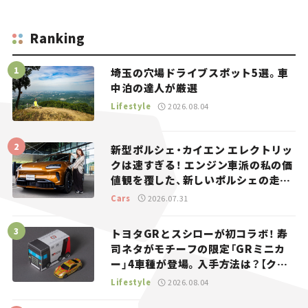
Ranking
埼玉の穴場ドライブスポット5選。車
中泊の達人が厳選
Lifestyle
2026.08.04
新型ポルシェ・カイエン エレクトリッ
クは速すぎる！ エンジン車派の私の価
値観を覆した、新しいポルシェの走
り。
Cars
2026.07.31
トヨタGRとスシローが初コラボ！ 寿
司ネタがモチーフの限定「GRミニカ
ー」4車種が登場。入手方法は？【クル
マとホビー】
Lifestyle
2026.08.04