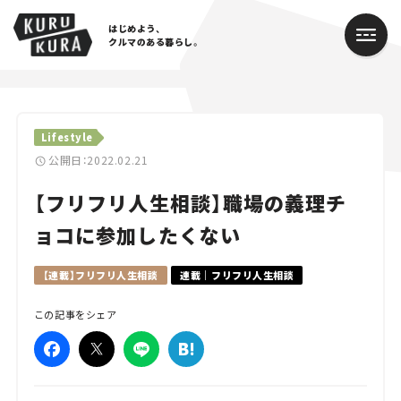
はじめよう、
クルマのある暮らし。
カテゴリ
Lifestyle
Cars
公開日：2022.02.21
【フリフリ人生相談】職場の義理チ
Lifestyle
ョコに参加したくない
Traffic
【連載】フリフリ人生相談
連載｜フリフリ人生相談
Special
この記事をシェア
Series
Campaign
人気のハッシュタグ