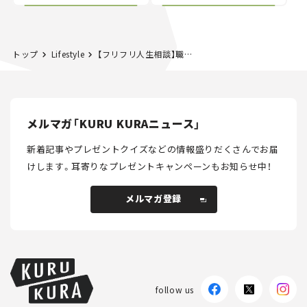
別な「日産 GT-R
載｜CCGとクルマでどう
NISMO」も付属【クルマ
する？＜第14回＞
とホビー】
トップ
Lifestyle
【フリフリ人生相談】職場の義理チョコに参加したくない
メルマガ「KURU KURAニュース」
新着記事やプレゼントクイズなどの情報盛りだくさんでお届
けします。
耳寄りなプレゼントキャンペーンもお知らせ中！
メルマガ登録
メルマガ登録
follow us