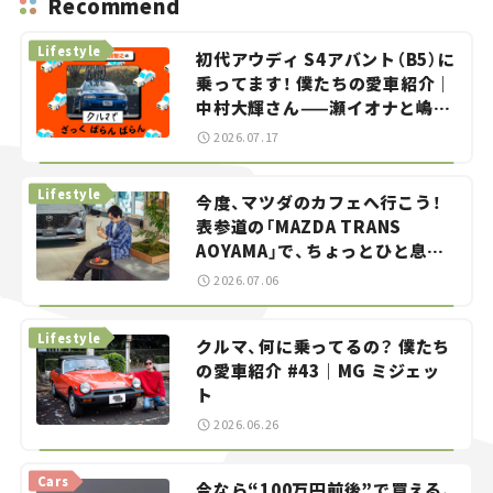
Recommend
Lifestyle
初代アウディ S4アバント（B5）に
乗ってます！ 僕たちの愛車紹介｜
中村大輝さん——瀬イオナと嶋田
智之の「クルマでざっくばらんば
2026.07.17
らん！」＃20
Lifestyle
今度、マツダのカフェへ行こう！
表参道の「MAZDA TRANS
AOYAMA」で、ちょっとひと息。
——連載｜CCGとクルマでどうす
2026.07.06
る？＜第13回＞
Lifestyle
クルマ、何に乗ってるの？ 僕たち
の愛車紹介 #43｜MG ミジェッ
ト
2026.06.26
Cars
今なら“100万円前後”で買える、