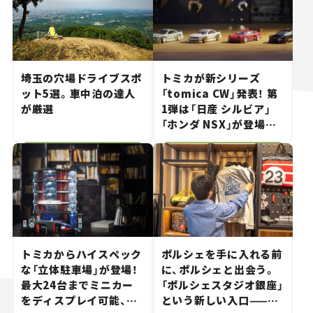
埼玉の穴場ドライブスポ
トミカが新シリーズ
ット5選。車中泊の達人
「tomica CW」発表！ 第
が厳選
1弾は「日産 シルビア」
「ホンダ NSX」が登場。
世界が注目す
る“JDM"に焦点【クルマ
とホビー】
トミカからハイスペック
ポルシェを手に入れる前
な「立体駐車場」が登場！
に、ポルシェと出会う。
最大24台までミニカー
「ポルシェスタジオ銀座」
をディスプレイ可能、特
という新しい入口——連