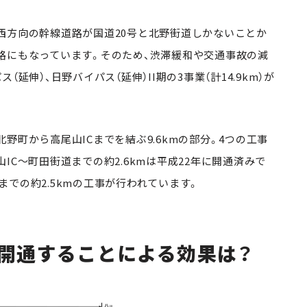
西方向の幹線道路が国道20号と北野街道しかないことか
路にもなっています。そのため、渋滞緩和や交通事故の減
延伸）、日野バイパス（延伸）II期の3事業（計14.9km）が
野町から高尾山ICまでを結ぶ9.6kmの部分。4つの工事
IC〜町田街道までの約2.6kmは平成22年に開通済みで
での約2.5kmの工事が行われています。
開通することによる効果は？