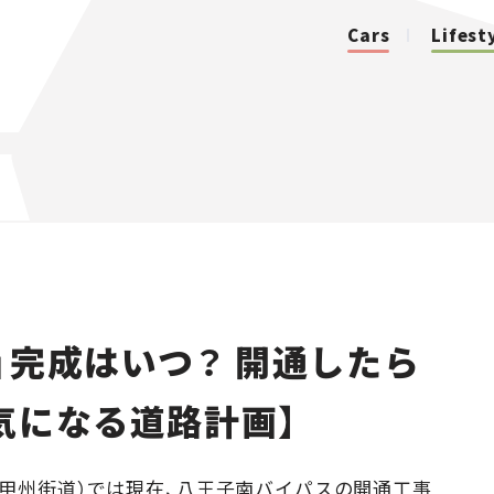
Cars
Lifest
カテゴリ
Cars
Lifestyle
」完成はいつ？ 開通したら
Traffic
気になる道路計画】
Special
Series
（甲州街道）では現在、八王子南バイパスの開通工事