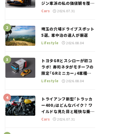
ジン車派の私の価値観を覆し
た、新しいポルシェの走り。
Cars
2026.07.31
埼玉の穴場ドライブスポット
5選。車中泊の達人が厳選
Lifestyle
2026.08.04
トヨタGRとスシローが初コ
ラボ！ 寿司ネタがモチーフの
限定「GRミニカー」4車種が
登場。入手方法は？【クルマ
Lifestyle
2026.08.04
とホビー】
トライアンフ新型「トラッカ
ー400」はどんなバイク？ ワ
イルドな見た目と軽快な乗り
味を両立した400ccフラット
Cars
2026.07.31
トラッカー【試乗レビュー】