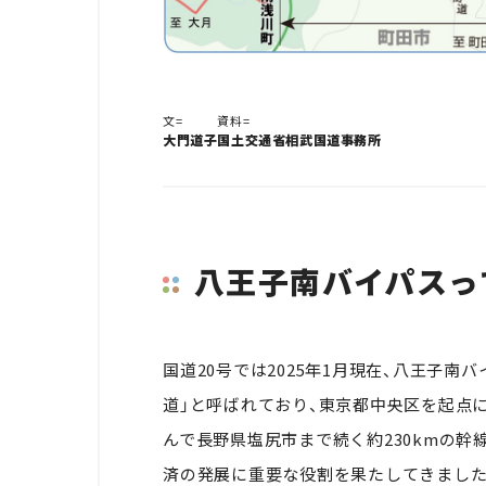
文=
資料=
大門道子
国土交通省相武国道事務所
八王子南バイパスっ
国道20号では2025年1月現在、八王子南
道」と呼ばれており、東京都中央区を起点
んで長野県塩尻市まで続く約230kmの幹
済の発展に重要な役割を果たしてきました