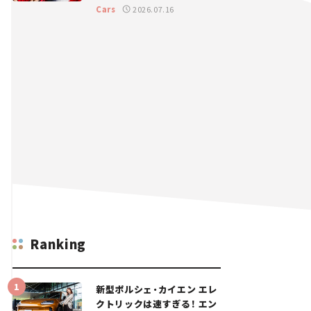
GT 2026開幕戦 岡山国際サ
Cars
2026.07.16
ーキット
Ranking
新型ポルシェ・カイエン エレ
クトリックは速すぎる！ エン