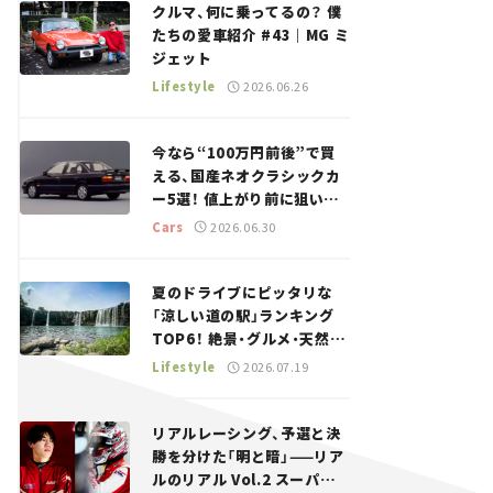
クルマ、何に乗ってるの？ 僕
たちの愛車紹介 #43｜MG ミ
ジェット
Lifestyle
2026.06.26
今なら“100万円前後”で買
える、国産ネオクラシックカ
ー5選！ 値上がり前に狙いた
い、中古車探しをお手伝い――ち
Cars
2026.06.30
ょっとイケてるマイカー選び
#02
夏のドライブにピッタリな
「涼しい道の駅」ランキング
TOP6！ 絶景・グルメ・天然ク
ーラーなど、避暑におすすめ
Lifestyle
2026.07.19
のスポットを紹介【道の駅マ
ニアの推し駅ガイド】vol.15
リアルレーシング、予選と決
勝を分けた「明と暗」——リア
ルのリアル Vol.2 スーパー