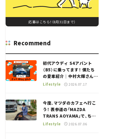
応募はこちら！（8月31日まで）
Recommend
初代アウディ S4アバント
（B5）に乗ってます！ 僕たち
の愛車紹介｜中村大輝さん
——瀬イオナと嶋田智之の
Lifestyle
2026.07.17
「クルマでざっくばらんばら
ん！」＃20
今度、マツダのカフェへ行こ
う！ 表参道の「MAZDA
TRANS AOYAMA」で、ちょ
っとひと息。——連載｜CCG
Lifestyle
2026.07.06
とクルマでどうする？＜第13
回＞