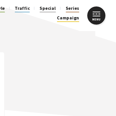
yle
Traffic
Special
Series
Campaign
MENU
CLOSE
人気のハッシュタグ
スズキ ジムニー｜Suzuki Jimny
スズキ｜Suzuki
マツダ｜Mazda
マツダ ロードスター｜Mazda Roadster