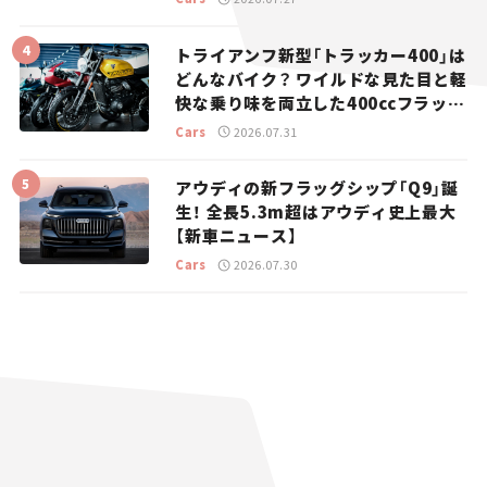
トライアンフ新型「トラッカー400」は
どんなバイク？ ワイルドな見た目と軽
快な乗り味を両立した400ccフラット
トラッカー【試乗レビュー】
Cars
2026.07.31
アウディの新フラッグシップ「Q9」誕
生！ 全長5.3m超はアウディ史上最大
【新車ニュース】
Cars
2026.07.30