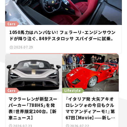
Cars
1050馬力はハンパない！ フェラーリ・エンジンサウン
ドが降り注ぐ、849テスタロッサ スパイダーに試乗。
2026.07.29
Cars
Lifestyle
マクラーレンが新型スー
『イタリア発 大矢アキオ
パーカー「788HS」を発
ロレンツォの今日もクル
表！世界限定200台。【新
マでアンディアーモ！』第
車ニュース】
67回【Movie】——新しい
スーパーカーショーで起
2026.07.23
2026.07.22