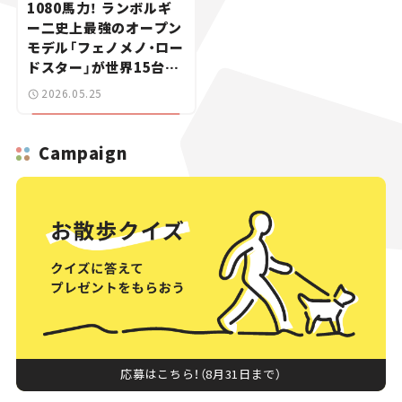
1080馬力！ ランボルギ
ー二史上最強のオープン
モデル「フェノメノ・ロー
ドスター」が世界15台限
定で登場【新車ニュース】
2026.05.25
Campaign
応募はこちら！（8月31日まで）