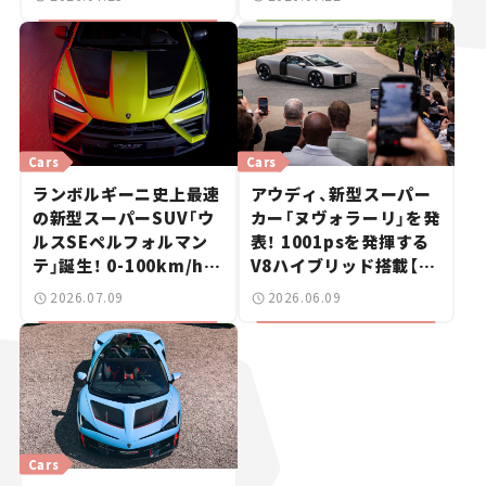
きた、若者たちの「驚き」
Cars
Cars
ランボルギーニ史上最速
アウディ、新型スーパー
の新型スーパーSUV「ウ
カー「ヌヴォラーリ」を発
ルスSEペルフォルマン
表！ 1001psを発揮する
テ」誕生！ 0-100km/hは
V8ハイブリッド搭載【新
3.3秒【新車ニュース】
車ニュース】
2026.07.09
2026.06.09
Cars