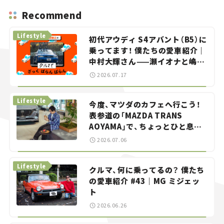
Recommend
Lifestyle
初代アウディ S4アバント（B5）に
乗ってます！ 僕たちの愛車紹介｜
中村大輝さん——瀬イオナと嶋田
智之の「クルマでざっくばらんば
2026.07.17
らん！」＃20
Lifestyle
今度、マツダのカフェへ行こう！
表参道の「MAZDA TRANS
AOYAMA」で、ちょっとひと息。
——連載｜CCGとクルマでどうす
2026.07.06
る？＜第13回＞
Lifestyle
クルマ、何に乗ってるの？ 僕たち
の愛車紹介 #43｜MG ミジェッ
ト
2026.06.26