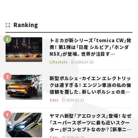
Ranking
トミカが新シリーズ「tomica CW」発
表！ 第1弾は「日産 シルビア」「ホンダ
NSX」が登場。世界が注目す
る“JDM”に焦点【クルマとホビー】
Lifestyle
2026.07.29
新型ポルシェ・カイエン エレクトリッ
クは速すぎる！ エンジン車派の私の価
値観を覆した、新しいポルシェの走
り。
Cars
2026.07.31
ヤマハ新型「アエロックス」登場！ なぜ
「スーパースポーツに最も近いスクー
ター」がコンセプトなのか？【新車ニュ
ース】
Cars
2026.07.27