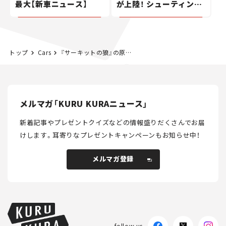
最大【新車ニュース】
が上陸！ シューティング
ブレークも発売【新車ニ
ュース】
トップ
Cars
『サーキットの狼』の原点を探る。漫画家・池沢早人師の仕事術とカーライフ＜中編＞
メルマガ「KURU KURAニュース」
新着記事やプレゼントクイズなどの情報盛りだくさんでお届
けします。
耳寄りなプレゼントキャンペーンもお知らせ中！
メルマガ登録
メルマガ登録
follow us