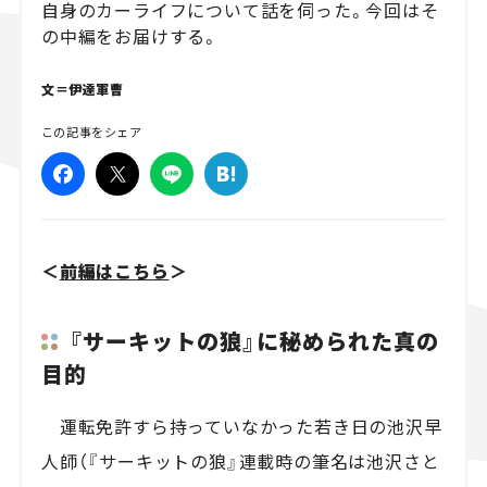
自身のカーライフについて話を伺った。今回はそ
の中編をお届けする。
スズキ ジムニー｜Suzuki Jimny
スズキ｜Suzuki
マツダ｜Mazda
マツダ ロードスター｜Mazda Roadster
文＝伊達軍曹
この記事をシェア
＜
前編はこちら
＞
『サーキットの狼』に秘められた真の
目的
運転免許すら持っていなかった若き日の池沢早
人師（『サーキットの狼』連載時の筆名は池沢さと