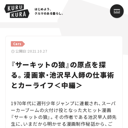
はじめよう、
クルマのある暮らし。
カテゴリ
Cars
Cars
公開日：2021.10.27
『サーキットの狼』の原点を探
Lifestyle
る。漫画家・池沢早人師の仕事術
Traffic
とカーライフ＜中編＞
Special
1970年代に週刊少年ジャンプに連載され、スーパ
Series
ーカーブームの火付け役となった大ヒット漫画
『サーキットの狼』。その作者である池沢早人師先
Campaign
生に、いまだから明かせる漫画制作秘話から、ご
人気のハッシュタグ