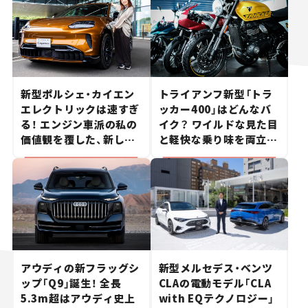
新型ポルシェ・カイエン
トライアンフ新型「トラ
エレクトリックは速すぎ
ッカー400」はどんなバ
る！ エンジン車派の私の
イク？ ワイルドな見た目
価値観を覆した、新しい
と軽快な乗り味を両立し
ポルシェの走り。
た400ccフラットトラッ
カー【試乗レビュー】
アウディの新フラッグシ
新型メルセデス・ベンツ
ップ「Q9」誕生！ 全長
CLAの電動モデル「CLA
5.3m超はアウディ史上
with EQテクノロジー」