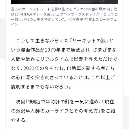
富士のホームストレートを駆け抜けるゼッケン
88
番の風戸 裕。彼
は1974年
6
月のレース後、シェブロンワークスドライバーとしてヨ
ーロッパ
F2の
出場を予定していた。＜写真提供：富士スピードウェ
イ＞
こうして生きながらえた『サーキットの狼』と
いう漫画作品が1979年まで連載され、さまざまな
人間や業界にリアルタイムで影響を与えただけで
なく、2021年の今もなお、自動車を愛する者たち
の心に深く突き刺さっていることは、これ以上ご
説明するまでもないだろう。
次回「後編」では時計の針を一気に進め、「現在
の池沢早人師のカーライフとその考え方」をご紹
介する。