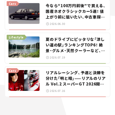
Cars
今なら“100万円前後”で買える、
国産ネオクラシックカー5選！ 値
上がり前に狙いたい、中古車探し
をお手伝い――ちょっとイケてるマ
2026.06.30
イカー選び #02
Lifestyle
夏のドライブにピッタリな「涼し
い道の駅」ランキングTOP6！ 絶
景・グルメ・天然クーラーなど、避
暑におすすめのスポットを紹介
2026.07.19
【道の駅マニアの推し駅ガイド】
vol.15
Cars
リアルレーシング、予選と決勝を
分けた「明と暗」——リアルのリア
ル Vol.2 スーパーGT 2026開幕
戦 岡山国際サーキット
2026.07.16