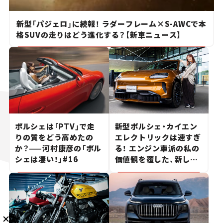
新型「パジェロ」に続報！ ラダーフレーム×S-AWCで本
格SUVの走りはどう進化する？【新車ニュース】
メルマガ登録
KURU KURAについて
広告掲載
プライバシーポリシー
採用情報
FAQ
ポルシェは「PTV」で走
新型ポルシェ・カイエン
りの質をどう高めたの
エレクトリックは速すぎ
か？——河村康彦の「ポル
る！ エンジン車派の私の
follow us
シェは凄い！」#16
価値観を覆した、新しい
ポルシェの走り。