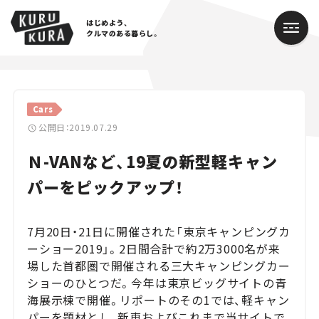
はじめよう、
クルマのある暮らし。
カテゴリ
Cars
Cars
公開日：2019.07.29
Ｎ-VANなど、19夏の新型軽キャン
Lifestyle
パーをピックアップ！
Traffic
Special
7月20日・21日に開催された「東京キャンピングカ
ーショー2019」。2日間合計で約2万3000名が来
Series
場した首都圏で開催される三大キャンピングカー
ショーのひとつだ。今年は東京ビッグサイトの青
Campaign
海展示棟で開催。リポートのその1では、軽キャン
パーを題材とし、新車およびこれまで当サイトで
人気のハッシュタグ