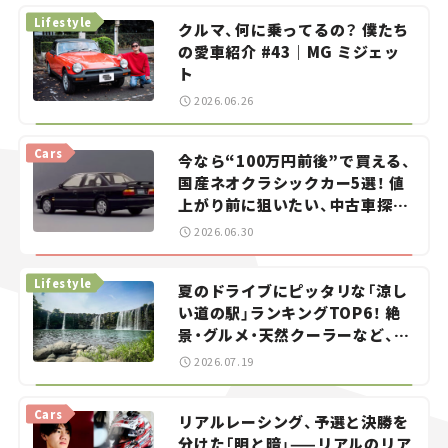
Lifestyle
クルマ、何に乗ってるの？ 僕たち
の愛車紹介 #43｜MG ミジェッ
ト
2026.06.26
Cars
今なら“100万円前後”で買える、
国産ネオクラシックカー5選！ 値
上がり前に狙いたい、中古車探し
をお手伝い――ちょっとイケてるマ
2026.06.30
イカー選び #02
Lifestyle
夏のドライブにピッタリな「涼し
い道の駅」ランキングTOP6！ 絶
景・グルメ・天然クーラーなど、避
暑におすすめのスポットを紹介
2026.07.19
【道の駅マニアの推し駅ガイド】
vol.15
Cars
リアルレーシング、予選と決勝を
分けた「明と暗」——リアルのリア