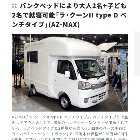
バンクベッドにより大人2名+子ども
2名で就寝可能「ラ・クーンII type D ベ
ンチタイプ」(AZ-MAX)
AZ-MAX「ラ・クーン II type D ベンチタイプ」。ベンチタイプとは室
内レイアウトのことで、横長のベンチシート型ソファが用意されて
いる。リアベッドタイプと2種類から選べる。画像のベース車両は
ダイハツ「ハイゼット トラック」で、車両本体価格が328万4000円
(税別)、オプションなどを加えた合計は348万5000円(税別)。乗車・