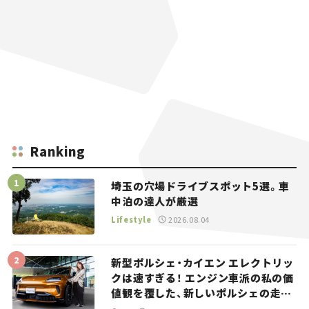
Ranking
埼玉の穴場ドライブスポット5選。車
中泊の達人が厳選
Lifestyle
2026.08.04
新型ポルシェ・カイエン エレクトリッ
クは速すぎる！ エンジン車派の私の価
値観を覆した、新しいポルシェの走
り。