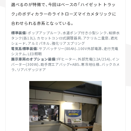
選べるのが特徴で、今回はベースの「ハイゼット トラッ
ク」のボディカラーのライトローズマイカメタリックに
合わせられる赤系となっている。
標準装備：
ポップアップルーフ、水道ポンプ付き小型シンク、給排水
タンク(各13L)、カセットコンロ式調理器具、アクリル二重窓、遮光
シェード、アルミパネル、強化リアスプリング
電気系標準装備：
サブバッテリー(80Ah)、100V外部電源、走行充電
システム、LED照明
展示車両のオプション装備：
FFヒーター、外部充電(12A/25A)、イン
バーター(300W)、助手席エアバッグ+ABS、寒冷地仕様、バックカメ
ラ、リアバゲッジドア