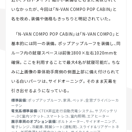
いなかったが、今回は「N-VAN COMPO POP CABIN」と
名を改め、装備や価格もきっちりと明記されていた。
「N-VAN COMPO POP CABIN」は「N-VAN COMPO」と
基本的には同一の装備。ポップアップルーフを装備し、同
ルーフ内の就寝スペースは前後1800×左右1020mmを
確保。ここを利用することで最大4名が就寝可能だ。ちな
みに上画像の車体助手席側の側面上部に備え付けられて
いる白いパーツは、サイドオーニング。そのまま天幕を
引き出せるようになっている。
標準装備：
ポップアップルーフ、家具、ベッド、全窓プライバシーカ
ーテン
電気系標準装備：
CTEK昇圧走行自動充電システム、サブバッテリ
ー、DC室内ソケット、スマートレコ、室内照明、エアヒーター
展示車両のオプション装備：
ボルトメーター、サイドオーニング、
電子レンジ、冷蔵庫、開展シート(運転席)、スライド&リアゲートネ
ット、外部電源&AC室内コンセント、サイクルキャリア