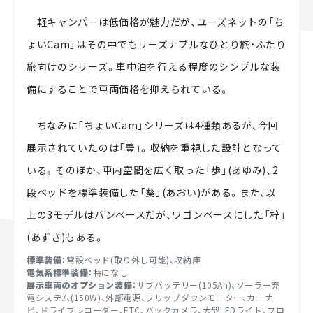
軽キャンパーは低価格が魅力だが、ユーズネットの「ち
ょいCam」はその中でもリーズナブルなひとり旅・ふたり
旅向けのシリーズ。車中泊を行える程度のシンプルな装
備にすることで車両価格を抑えられている。
ちなみに「ちょいCam」シリーズは4種類あるが、今回
展示されていたのは「豊」。収納を重視した設計となって
いる。そのほか、車内空間を広く取った「歩」(あゆみ)、2
段ベッドを標準装備した「葵」(あおい)がある。また、以
上の3モデルはバンベースだが、ワゴンベースにした「梓」
(あずさ)もある。
標準装備：
常設ベッド(取り外し可能)、収納庫
電気系標準装備：
特になし
展示車両のオプション装備：
サブバッテリー(105Ah)、ソーラー充
電システム(150W)、外部電源、フリップダウンモニター、カーナ
ビ、ドライブレコーダー、ETC、バックカメラ、大型LEDライト、フロ