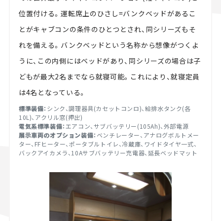
位置付ける。運転席上のひさし=バンクベッドがあるこ
とがキャブコンの条件のひとつとされ、同シリーズもそ
れを備える。バンクベッドという名称から想像がつくよ
うに、この内側にはベッドがあり、同シリーズの場合は子
どもが最大2名までなら就寝可能。これにより、就寝定員
は4名となっている。
標準装備：
シンク、調理器具(カセットコンロ)、給排水タンク(各
10L)、アクリル窓(押出)
電気系標準装備：
エアコン、サブバッテリー(105Ah)、外部電源
展示車両のオプション装備：
ベンチレーター、アナログボルトメー
ター、FFヒーター、ポータブルトイレ、冷蔵庫、ワイドタイヤ一式、
バックアイカメラ、10Aサブバッテリー充電器、延長ベッドマット