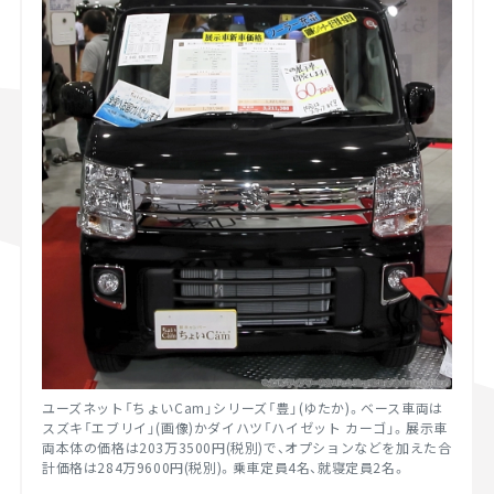
ユーズネット「ちょいCam」シリーズ「豊」(ゆたか)。ベース車両は
スズキ「エブリイ」(画像)かダイハツ「ハイゼット カーゴ」。展示車
両本体の価格は203万3500円(税別)で、オプションなどを加えた合
計価格は284万9600円(税別)。乗車定員4名、就寝定員2名。