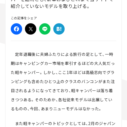
紹介していないモデルを取り上げる。
スズキ ジムニー｜Suzuki Jimny
スズキ｜Suzuki
マツダ｜Mazda
マツダ ロードスター｜Mazda Roadster
この記事をシェア
定年退職後に夫婦ふたりによる旅行の足として、一時
期はキャンピングカー市場を牽引するほどの大人気だっ
た軽キャンパー。しかし、ここ1年ほどは高級志向でグラ
ンピングも含めたひとつ上のクラスのバンコンがまた注
目されるようになってきており、軽キャンパーは落ち着
きつつある。そのためか、各社従来モデルは出展してい
るものの、今回、あまりニューモデルはなかった。
また軽キャンパーのトピックとしては、2月のジャパン