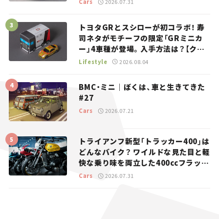
Cars
2026.07.31
トヨタGRとスシローが初コラボ！ 寿
司ネタがモチーフの限定「GRミニカ
ー」4車種が登場。入手方法は？【クル
マとホビー】
Lifestyle
2026.08.04
BMC・ミニ｜ぼくは、車と生きてきた
#27
Cars
2026.07.21
トライアンフ新型「トラッカー400」は
どんなバイク？ ワイルドな見た目と軽
快な乗り味を両立した400ccフラット
トラッカー【試乗レビュー】
Cars
2026.07.31