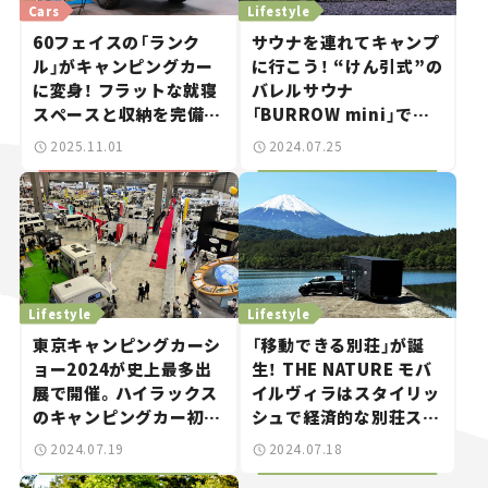
Cars
Lifestyle
60フェイスの「ランク
サウナを連れてキャンプ
ル」がキャンピングカー
に行こう！ “けん引式”の
に変身！ フラットな就寝
バレルサウナ
スペースと収納を完備し
「BURROW mini」でと
たカッコいい“大人の秘
とのい体験。
2025.11.01
2024.07.25
密基地”【ジャパンモビ
リティショー2025】
Lifestyle
Lifestyle
東京キャンピングカーシ
「移動できる別荘」が誕
ョー2024が史上最多出
生！ THE NATURE モバ
展で開催。ハイラックス
イルヴィラはスタイリッ
のキャンピングカー初公
シュで経済的な別荘スタ
開も！
イル？
2024.07.19
2024.07.18