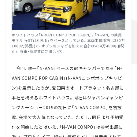
ホワイトハウス「N-VAN COMPO POP CABIN」。「N-VAN」の乗用
モデル「+STYLE FUN」をベースとしている。車両本体価格は390万
1000円(税別)で、オプションなどを加えた合計は454万4000円(税
別)。乗車・就寝共に定員は4名。
今回、唯一「N-VAN」ベースの軽キャンパーである「N-
VAN COMPO POP CABIN」(N-VANコンポポップキャビ
ン)を展示したのが、愛知県のオートプラネット名古屋に
本社を構えるホワイトハウス。同社はジャパンキャンピ
ングカーショー2019の初日に「N-VAN COMPO」を初披
露、会場で大人気となっていた。ただし、同日より予約受
付を開始したとはいえ、「N-VAN COMPO」は参考出展に
近い、プロトタイプ。細かい装備などもまだ発表されて