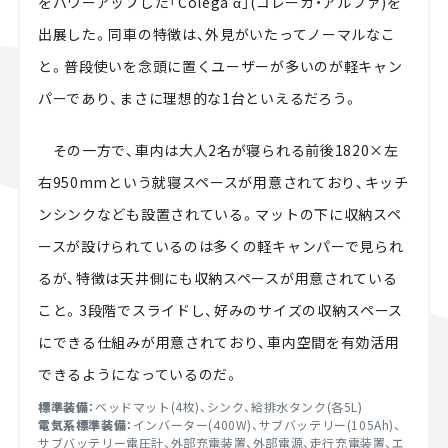
をパワーアップした「Colega α」(コレーガ・アルファ)を
出展した。同車の特徴は、外見がいたってノーマルなこ
と。普段使いを念頭に置くユーザーが多いのが軽キャン
パーであり、まさに理想的な1台といえるだろう。
その一方で、車内は大人2名が寝られる前後1820×左
右950mmという就寝スペースが用意されており、キッチ
ンシンクなども設置されている。マットの下に収納スペ
ースが設けられているのは多くの軽キャンパーで見られ
るが、特徴は天井側にも収納スペースが用意されている
こと。3段階でスライドし、好みのサイズの収納スペース
にできる仕組みが用意されており、車内空間を有効活用
できるようになっているのだ。
標準装備：
ベッドマット(4枚)、シンク、給排水タンク(各5L)
電気系標準装備：
インバーター(400W)、サブバッテリー(105Ah)、
サブバッテリー電圧計、外部充電装置、外部電源、走行充電装置、エ