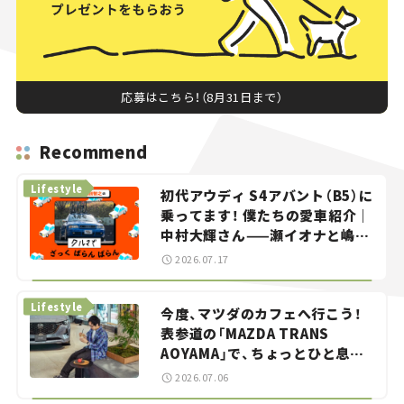
応募はこちら！（8月31日まで）
Recommend
Lifestyle
初代アウディ S4アバント（B5）に
乗ってます！ 僕たちの愛車紹介｜
中村大輝さん——瀬イオナと嶋田
智之の「クルマでざっくばらんば
2026.07.17
らん！」＃20
Lifestyle
今度、マツダのカフェへ行こう！
表参道の「MAZDA TRANS
AOYAMA」で、ちょっとひと息。
——連載｜CCGとクルマでどうす
2026.07.06
る？＜第13回＞