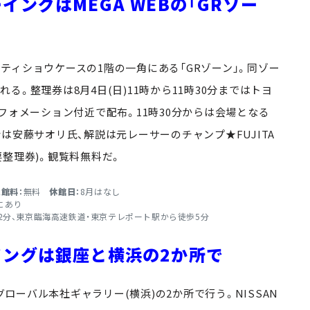
ングはMEGA WEBの「GRゾー
シティショウケースの1階の一角にある「GRゾーン」。同ゾー
。整理券は8月4日(日)11時から11時30分まではトヨ
フォメーション付近で配布。11時30分からは会場となる
は安藤サオリ氏、解説は元レーサーのチャンプ★FUJITA
整理券)。観覧料無料だ。
入館料：
無料
休館日：
8月はなし
にあり
～2分、東京臨海高速鉄道・東京テレポート駅から徒歩5分
イングは銀座と横浜の2か所で
と、グローバル本社ギャラリー(横浜)の2か所で行う。NISSAN