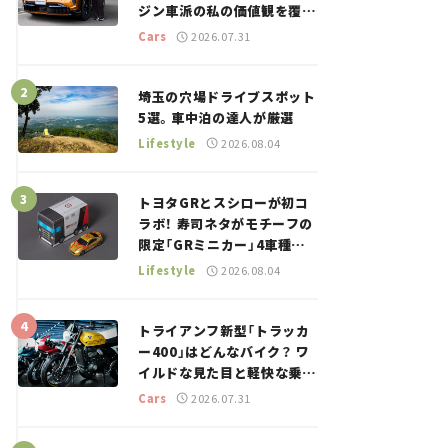
ジン車派の私の価値観を覆し
た、新しいポルシェの走り。
Cars
2026.07.31
埼玉の穴場ドライブスポット
5選。車中泊の達人が厳選
Lifestyle
2026.08.04
トヨタGRとスシローが初コ
ラボ！ 寿司ネタがモチーフの
限定「GRミニカー」4車種が
登場。入手方法は？【クルマ
Lifestyle
2026.08.04
とホビー】
トライアンフ新型「トラッカ
ー400」はどんなバイク？ ワ
イルドな見た目と軽快な乗り
味を両立した400ccフラット
Cars
2026.07.31
トラッカー【試乗レビュー】