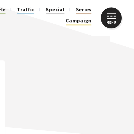
yle
Traffic
Special
Series
Campaign
MENU
CLOSE
人気のハッシュタグ
スズキ ジムニー｜Suzuki Jimny
スズキ｜Suzuki
マツダ｜Mazda
マツダ ロードスター｜Mazda Roadster