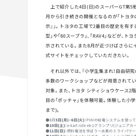
上で紹介した4日(日)のスーパーGT第5
月から引き続きの開催となるのが「トヨタ
示』」。トヨタの工場で2番目の歴史を有す
型」や「80スープラ」、「RAV4」などが、
示されている。また8月が近づけばさらに
式サイトをチェックしていただきたい。
それ以外では、『小学生集まれ！自由研究
多数のワークショップなどが用意されてい
対象。また、トヨタ シティショウケース2
目の「ポッチャ」を体験可能。体験した小学
まで)。
●8月
5日(月)・6日(火)：
PHVの給電システムを使って
●
10日(土)：
e-kart ride ek-1グランプリ(
●
11日(日)：
燃料電池を学ぼう～水素のミライパワー～