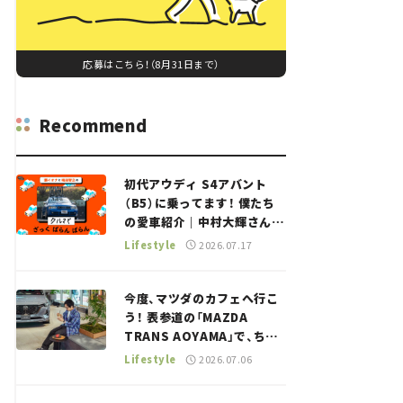
応募はこちら！（8月31日まで）
Recommend
初代アウディ S4アバント
（B5）に乗ってます！ 僕たち
の愛車紹介｜中村大輝さん
——瀬イオナと嶋田智之の
Lifestyle
2026.07.17
「クルマでざっくばらんばら
ん！」＃20
今度、マツダのカフェへ行こ
う！ 表参道の「MAZDA
TRANS AOYAMA」で、ちょ
っとひと息。——連載｜CCG
Lifestyle
2026.07.06
とクルマでどうする？＜第13
回＞