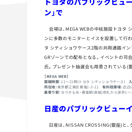
トヨタのパブリックビューイ
ン」で
会場は、MEGA WEBの中核施設トヨタ 
ンに多数のモニターとイスを設置して行われる
タ シティショウケース2階の共用通路イン
GRゾーンでの配布となる。イベントの司会
氏。プレゼント抽選会も用意されている(要
【MEGA WEB】
開館時間：
11～21時(トヨタ シティショウケース)
所在地：
東京都江東区青海1-3-12
有料駐車場：
近辺
最寄り駅：
ゆりかもめ・青海駅(直結)改札から徒歩1
日産のパブリックビュー
日産は、NISSAN CROSSING(銀座)