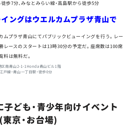
ら徒歩7分、みなとみらい線・高島駅から徒歩5分
ーイングはウエルカムプラザ青山で
カムプラザ青山にてパブリックビューイングを行う。レー
勝レースのスタートは13時30分の予定だ。座席数は100席
覧料は無料だ。
区南青山2-1-1Honda青山ビル1階
江戸線・青山一丁目駅・徒歩0分
に子ども・青少年向けイベント
」(東京・お台場)