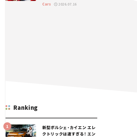
GT 2026開幕戦 岡山国際サ
Cars
2026.07.16
ーキット
Ranking
新型ポルシェ・カイエン エレ
クトリックは速すぎる！ エン