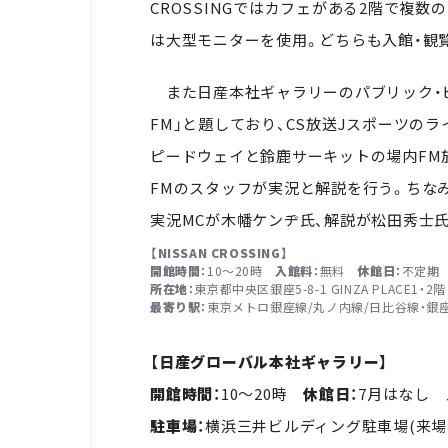
CROSSINGではカフェがある2階で複
は大型モニターを使用。どちらも入館・観
また日産本社ギャラリーのパブリック・ビューイングは
FM」と題しており、CS放送Jスポーツの
ピードウェイと鈴鹿サーキットの場内FM放
FMのスタッフが実況と解説を行う。ちなみ
実況MCが木幡ケンヂ氏、解説が松田秀士
【NISSAN CROSSING】
開館時間：
10～20時
入館料：
無料
休館日：
不定期
所在地：
東京都中央区銀座5-8-1 GINZA PLACE1・2階
最寄り駅：
東京メトロ銀座線/丸ノ内線/日比谷線・銀座
【日産グローバル本社ギャラリー】
開館時間：
10～20時
休館日：
7月はなし
駐車場：
横浜三井ビルディング駐車場(来場