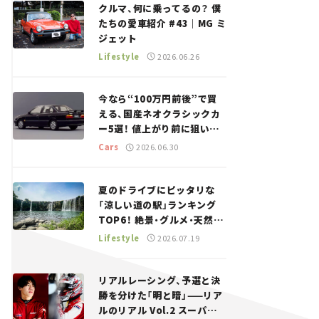
クルマ、何に乗ってるの？ 僕
たちの愛車紹介 #43｜MG ミ
ジェット
Lifestyle
2026.06.26
今なら“100万円前後”で買
える、国産ネオクラシックカ
ー5選！ 値上がり前に狙いた
い、中古車探しをお手伝い――ち
Cars
2026.06.30
ょっとイケてるマイカー選び
#02
夏のドライブにピッタリな
「涼しい道の駅」ランキング
TOP6！ 絶景・グルメ・天然ク
ーラーなど、避暑におすすめ
Lifestyle
2026.07.19
のスポットを紹介【道の駅マ
ニアの推し駅ガイド】vol.15
リアルレーシング、予選と決
勝を分けた「明と暗」——リア
ルのリアル Vol.2 スーパー