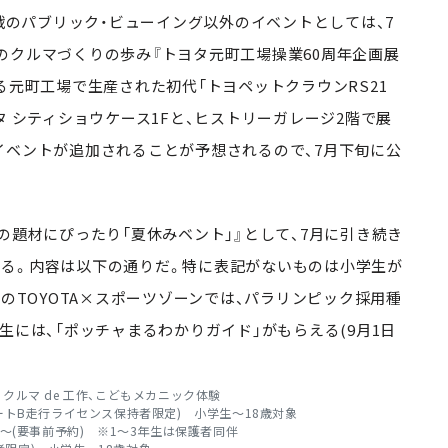
戦のパブリック・ビューイング以外のイベントとしては、7
のクルマづくりの歩み『トヨタ元町工場操業60周年企画展
る元町工場で生産された初代「トヨペットクラウンRS21
トヨタ シティショウケース1Fと、ヒストリーガレージ2階で展
イベントが追加されることが予想されるので、7月下旬に公
の題材にぴったり「夏休みベント」』として、7月に引き続き
る。内容は以下の通りだ。特に表記がないものは小学生が
階のTOYOTA×スポーツゾーンでは、パラリンピック採用種
生には、「ポッチャまるわかりガイド」がもらえる(9月1日
 クルマ de 工作、こどもメカニック体験
ジュニアカートB走行ライセンス保持者限定) 小学生～18歳対象
(要事前予約) ※1～3年生は保護者同伴