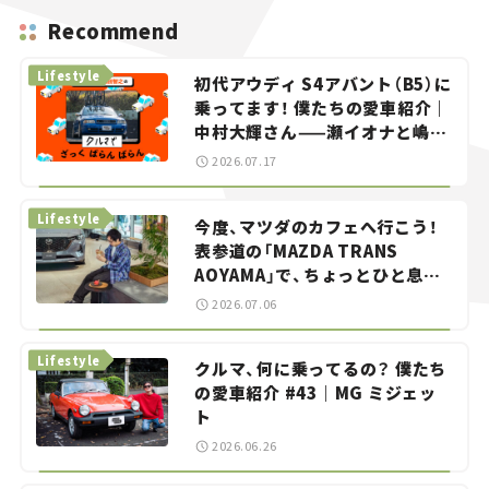
Recommend
Lifestyle
初代アウディ S4アバント（B5）に
乗ってます！ 僕たちの愛車紹介｜
中村大輝さん——瀬イオナと嶋田
智之の「クルマでざっくばらんば
2026.07.17
らん！」＃20
Lifestyle
今度、マツダのカフェへ行こう！
表参道の「MAZDA TRANS
AOYAMA」で、ちょっとひと息。
——連載｜CCGとクルマでどうす
2026.07.06
る？＜第13回＞
Lifestyle
クルマ、何に乗ってるの？ 僕たち
の愛車紹介 #43｜MG ミジェッ
ト
2026.06.26