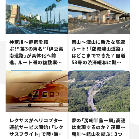
神奈川～静岡を結
岡山～津山に新たな高速
ぶ！“第3の東名”「伊豆湘
ルート！「空港津山道路」
南道路」が具体化へ前
はどこまでできた？ 国道
進。ルート帯の複数案検
53号の渋滞緩和に期待。
討へ。熱海まで信号ゼロ
岡山市側でも動きが【い
が実現？ 【いま気になる
ま気になる道路計画】
道路計画】
レクサスがヘリコプター
夢の「房総半島一周」高速
運航サービス開始！「レク
は実現するのか？ 茂原～
サスフライト」で陸・海・
鴨川～館山を結ぶ！ 3つ