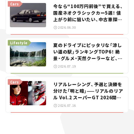
Cars
今なら“100万円前後”で買える、
国産ネオクラシックカー5選！ 値
上がり前に狙いたい、中古車探し
をお手伝い――ちょっとイケてるマ
2026.06.30
イカー選び #02
Lifestyle
夏のドライブにピッタリな「涼し
い道の駅」ランキングTOP6！ 絶
景・グルメ・天然クーラーなど、避
暑におすすめのスポットを紹介
2026.07.19
【道の駅マニアの推し駅ガイド】
vol.15
Cars
リアルレーシング、予選と決勝を
分けた「明と暗」——リアルのリア
ル Vol.2 スーパーGT 2026開幕
戦 岡山国際サーキット
2026.07.16