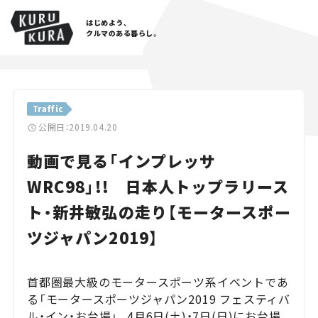
はじめよう、
クルマのある暮らし。
カテゴリ
Traffic
Cars
公開日：2019.04.20
動画で見る「インプレッサ
Lifestyle
WRC98」!! 日本人トップラリース
Traffic
ト・新井敏弘の走り【モータースポー
Special
ツジャパン2019】
Series
首都圏最大級のモータースポーツ系イベントであ
Campaign
る「モータースポーツジャパン2019 フェスティバ
ル・イン・お台場」。4月6日(土)・7日(日)にお台場
人気のハッシュタグ