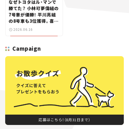
なぜトヨタはル・マンで
勝てた？ 小林可夢偉組の
7号車が優勝！ 平川亮組
の8号車も3位獲得。喜び
のコメントとともに振り
2026.06.16
返る
Campaign
応募はこちら！（8月31日まで）