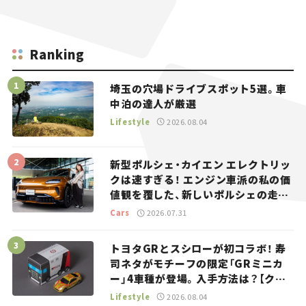
Ranking
埼玉の穴場ドライブスポット5選。車
中泊の達人が厳選
Lifestyle
2026.08.04
新型ポルシェ・カイエン エレクトリッ
クは速すぎる！ エンジン車派の私の価
値観を覆した、新しいポルシェの走
り。
Cars
2026.07.31
トヨタGRとスシローが初コラボ！ 寿
司ネタがモチーフの限定「GRミニカ
ー」4車種が登場。入手方法は？【クル
マとホビー】
Lifestyle
2026.08.04