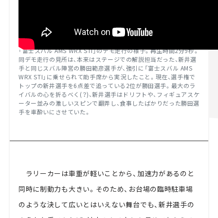
「富士スバル AMS WRX STI」のデモ走行の様子。再生時間2分9秒。
同デモ走行の見所は、本来はステージでの解説担当だった、新井選
手と同じスバル陣営の勝田範彦選手が、強引に「富士スバル AMS
WRX STI」に乗せられて助手席から実況したこと。現在、選手権で
トップの新井選手を6点差で追っている2位が勝田選手。最大のラ
イバルの心を折るべく(？)、新井選手はドリフトや、フィギュアスケ
ーター並みの激しいスピンで翻弄し、食事したばかりだった勝田選
手を車酔いにさせていた。
ラリーカーは車重が軽いことから、加速力があるのと
同時に制動力も大きい。そのため、お台場の臨時駐車場
のような決して広いとはいえない舞台でも、新井選手の