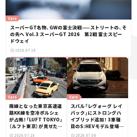
Cars
スーパーGT名物、GWの富士決戦——ストリートの、そ
の先へ Vol.3 スーパーGT 2026 第2戦 富士スピー
ドウェイ
2026.07.18
Cars
Cars
廃線となった東京高速道
スバル「レヴォーグ レイ
路KK線を空冷ポルシェ
バック」にストロングハ
が占拠！「LUFT TOKYO」
イブリッド追加！ 3車種
（ルフト東京）が見せた奇
目のS:HEVモデル登場、
跡の一日——ハッサンの
燃費は19.0km/L【新車
2026.07.10
2026.07.08