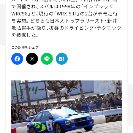
で開催され、スバルは1998年の「インプレッサ
スズキ ジムニー｜Suzuki Jimny
スズキ｜Suzuki
マツダ｜Maz
WRC98」と、現行の「WRX STI」の2台がデモ走行
マツダ ロードスター｜Mazda Roadster
を実施。どちらも日本人トップラリースト・新井
敏弘選手が操り、抜群のドライビング・テクニック
を披露した。
この記事をシェア