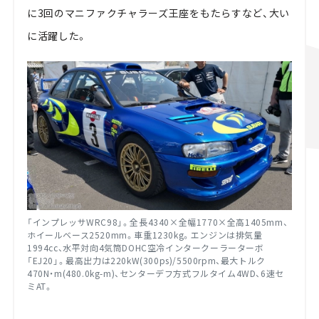
に3回のマニファクチャラーズ王座をもたらすなど、大い
に活躍した。
「インプレッサWRC98」。全長4340×全幅1770×全高1405mm、
ホイールベース2520mm。車重1230kg。エンジンは排気量
1994cc、水平対向4気筒DOHC空冷インタークーラーターボ
「EJ20」。最高出力は220kW(300ps)/5500rpm、最大トルク
470N・m(480.0kg-m)、センターデフ方式フルタイム4WD、6速セ
ミAT。