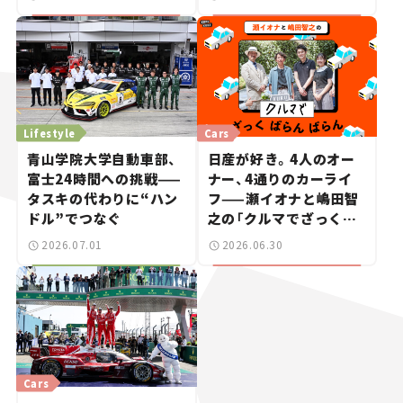
週末カーミーティング通
ニュース】
信 #2
Lifestyle
Cars
青山学院大学自動車部、
日産が好き。4人のオー
富士24時間への挑戦——
ナー、4通りのカーライ
タスキの代わりに“ハン
フ——瀬イオナと嶋田智
ドル”でつなぐ
之の「クルマでざっくば
らんばらん！」＃19
2026.07.01
2026.06.30
Cars