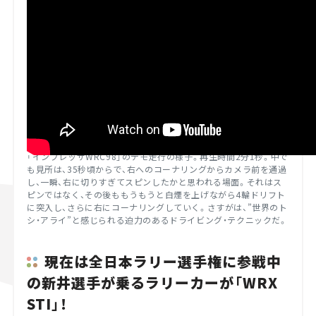
「インプレッサWRC98」のデモ走行の様子。再生時間2分1秒。中で
も見所は、35秒頃からで、右へのコーナリングからカメラ前を通過
し、一瞬、右に切りすぎてスピンしたかと思われる場面。それはス
ピンではなく、その後ももうもうと白煙を上げながら4輪ドリフト
に突入し、さらに右にコーナリングしていく。さすがは、”世界のト
シ・アライ”と感じられる迫力のあるドライビング・テクニックだ。
現在は全日本ラリー選手権に参戦中
の新井選手が乗るラリーカーが「WRX
STI」！