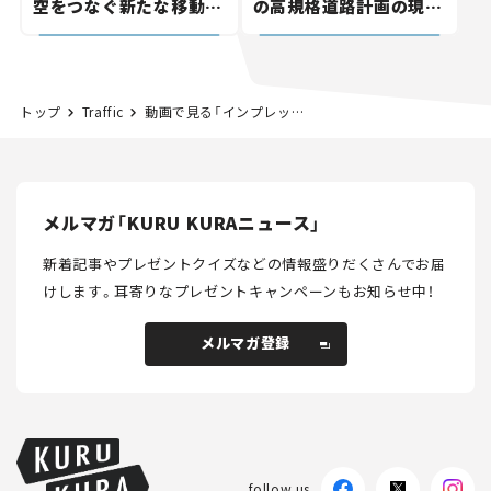
空をつなぐ新たな移動体
の高規格道路計画の現
験とは
状。「館山鴨川道路」で検
討進む【いま気になる道
路計画】
トップ
Traffic
動画で見る「インプレッサWRC98」!! 日本人トップラリースト・新井敏弘の走り【モータースポーツジャパン2019】
メルマガ「KURU KURAニュース」
新着記事やプレゼントクイズなどの情報盛りだくさんでお届
けします。
耳寄りなプレゼントキャンペーンもお知らせ中！
メルマガ登録
follow us