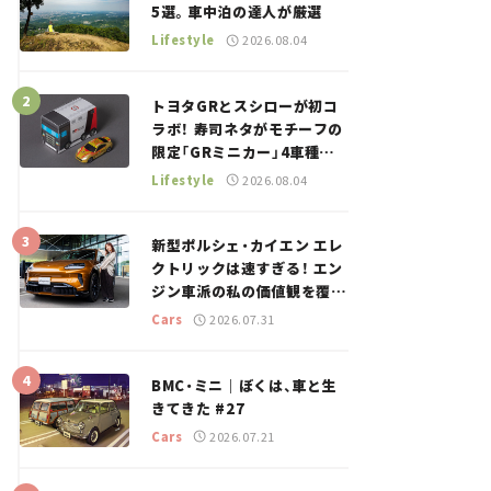
5選。車中泊の達人が厳選
Lifestyle
2026.08.04
トヨタGRとスシローが初コ
ラボ！ 寿司ネタがモチーフの
限定「GRミニカー」4車種が
登場。入手方法は？【クルマ
Lifestyle
2026.08.04
とホビー】
新型ポルシェ・カイエン エレ
クトリックは速すぎる！ エン
ジン車派の私の価値観を覆し
た、新しいポルシェの走り。
Cars
2026.07.31
BMC・ミニ｜ぼくは、車と生
きてきた #27
Cars
2026.07.21