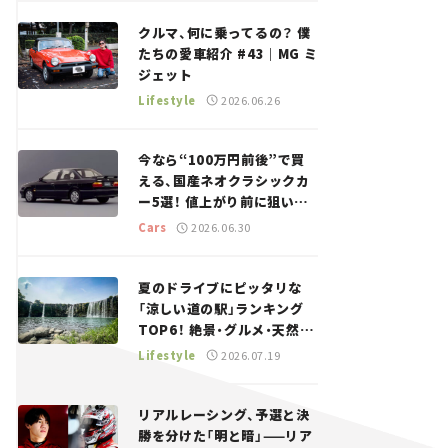
回＞
クルマ、何に乗ってるの？ 僕
たちの愛車紹介 #43｜MG ミ
ジェット
Lifestyle
2026.06.26
今なら“100万円前後”で買
える、国産ネオクラシックカ
ー5選！ 値上がり前に狙いた
い、中古車探しをお手伝い――ち
Cars
2026.06.30
ょっとイケてるマイカー選び
#02
夏のドライブにピッタリな
「涼しい道の駅」ランキング
TOP6！ 絶景・グルメ・天然ク
ーラーなど、避暑におすすめ
Lifestyle
2026.07.19
のスポットを紹介【道の駅マ
ニアの推し駅ガイド】vol.15
リアルレーシング、予選と決
勝を分けた「明と暗」——リア