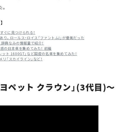
た。
】
がすぐに見つけられる！
画あり。ロールス・ロイス「ファントムI」が優美だった
ど、辞典なみの情報量で紹介！
魅惑の日本車を集めてみた！ 前編
ベレット 1600GT」など国産の名車を集めてみた！
ンメリ「スカイライン」など！
ヨペット クラウン」(3代目)～