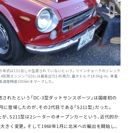
式。この年式は131台しか生産されていないという。ツインチョークのソレック
4気筒エンジン「U20」は最高出力145馬力、最大トルク18.0kg-m。車重
、最高速度時速205kmをマークした。
売されたという「DC-3型ダットサンスポーツ」は国産初の
月に登場したのが、その2代目である「S211型」だった。
たが、S211型は2シーターのオープンカーという、近代的か
きく変更。そして1960年1月に北米への輸出を開始し、