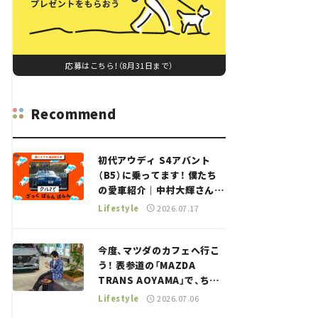
応募はこちら！（8月31日まで）
Recommend
初代アウディ S4アバント
（B5）に乗ってます！ 僕たち
の愛車紹介｜中村大輝さん
——瀬イオナと嶋田智之の
Lifestyle
2026.07.17
「クルマでざっくばらんばら
ん！」＃20
今度、マツダのカフェへ行こ
う！ 表参道の「MAZDA
TRANS AOYAMA」で、ちょ
っとひと息。——連載｜CCG
Lifestyle
2026.07.06
とクルマでどうする？＜第13