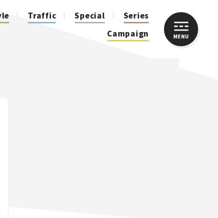
yle
Traffic
Special
Series
Campaign
MENU
CLOSE
人気のハッシュタグ
スズキ ジムニー｜Suzuki Jimny
スズキ｜Suzuki
マツダ｜Mazda
マツダ ロードスター｜Mazda Roadster