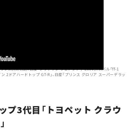
ス」(3代目)、日産「ダットサン フェアレディ 2000」、スバル「ff-1
ライン 2ドアハードトップ GT-R」、日産「プリンス グロリア スーパーデラッ
ップ3代目「トヨペット クラウ
」