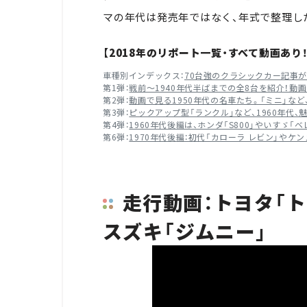
マの年代は発売年ではなく、年式で整理し
【2018年のリポート一覧・すべて動画あり！
車種別インデックス：
70台強のクラシックカー記事
第1弾：
戦前～1940年代半ばまでの全8台を紹介！動
第2弾：
動画で見る1950年代の名車たち。「ミニ」な
第3弾：
ピックアップ型「ランクル」など、1960年代、
第4弾：
1960年代後編は、ホンダ「S800」やいすゞ「
第6弾：
1970年代後編：初代「カローラ レビン」やケ
走行動画：トヨタ「ト
スズキ「ジムニー」