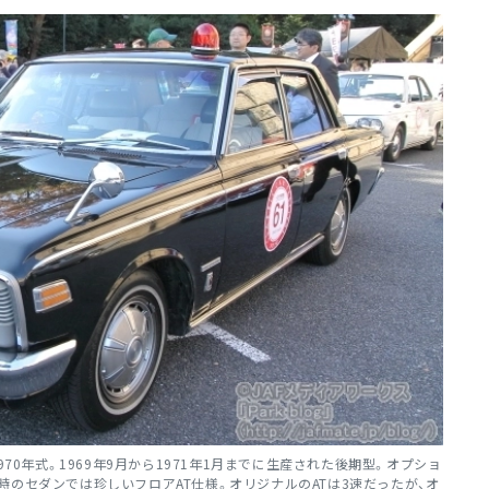
70年式。1969年9月から1971年1月までに生産された後期型。オプショ
のセダンでは珍しいフロアAT仕様。オリジナルのATは3速だったが、オ