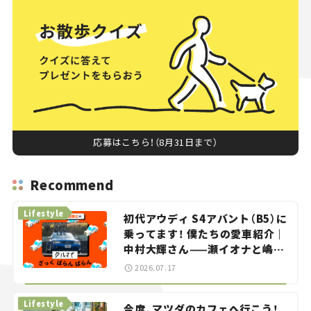
応募はこちら！（8月31日まで）
Recommend
Lifestyle
初代アウディ S4アバント（B5）に
乗ってます！ 僕たちの愛車紹介｜
中村大輝さん——瀬イオナと嶋田
智之の「クルマでざっくばらんば
2026.07.17
らん！」＃20
Lifestyle
今度、マツダのカフェへ行こう！