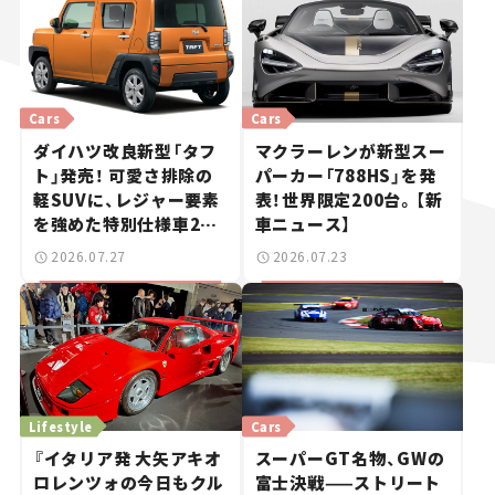
Cars
Cars
ダイハツ改良新型「タフ
マクラーレンが新型スー
ト」発売！ 可愛さ排除の
パーカー「788HS」を発
軽SUVに、レジャー要素
表！世界限定200台。【新
を強めた特別仕様車2モ
車ニュース】
デルを設定【新車ニュー
2026.07.27
2026.07.23
ス】
Lifestyle
Cars
『イタリア発 大矢アキオ
スーパーGT名物、GWの
ロレンツォの今日もクル
富士決戦——ストリート