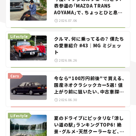
表参道の「MAZDA TRANS
AOYAMA」で、ちょっとひと息。
——連載｜CCGとクルマでどうす
2026.07.06
る？＜第13回＞
Lifestyle
クルマ、何に乗ってるの？ 僕たち
の愛車紹介 #43｜MG ミジェッ
ト
2026.06.26
Cars
今なら“100万円前後”で買える、
国産ネオクラシックカー5選！ 値
上がり前に狙いたい、中古車探し
をお手伝い――ちょっとイケてるマ
2026.06.30
イカー選び #02
Lifestyle
夏のドライブにピッタリな「涼し
い道の駅」ランキングTOP6！ 絶
景・グルメ・天然クーラーなど、避