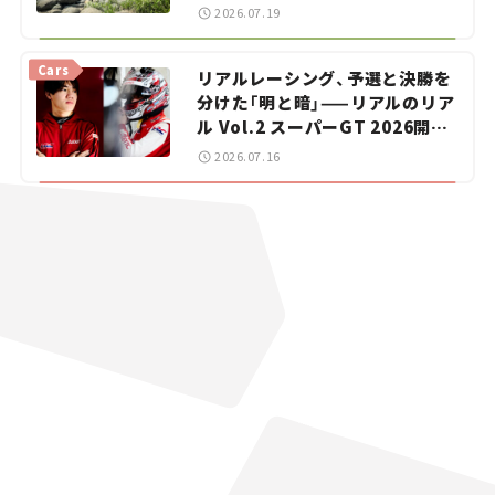
暑におすすめのスポットを紹介
2026.07.19
【道の駅マニアの推し駅ガイド】
vol.15
Cars
リアルレーシング、予選と決勝を
分けた「明と暗」——リアルのリア
ル Vol.2 スーパーGT 2026開幕
戦 岡山国際サーキット
2026.07.16