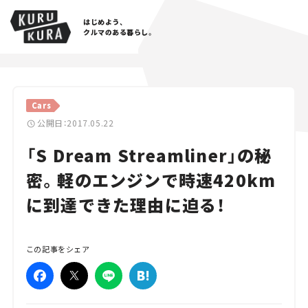
はじめよう、
クルマのある暮らし。
カテゴリ
Cars
Cars
公開日：2017.05.22
「S Dream Streamliner」の秘
Lifestyle
密。軽のエンジンで時速420km
Traffic
に到達できた理由に迫る！
Special
Series
この記事をシェア
Campaign
人気のハッシュタグ