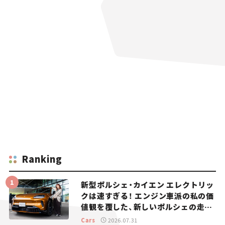
Ranking
新型ポルシェ・カイエン エレクトリッ
クは速すぎる！ エンジン車派の私の価
値観を覆した、新しいポルシェの走
り。
Cars
2026.07.31