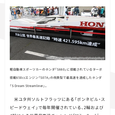
スズキ ジムニー｜Suzuki Jimny
スズキ｜Suzuki
マツダ｜Maz
マツダ ロードスター｜Mazda Roadster
軽自動車スポーツカーのホンダ「S660」に搭載されているターボ
搭載658ccエンジン「S07A」の改良型で最高速を達成したホンダ
「S Dream Streamliner」。
米ユタ州ソルトフラッツにある「ボンネビル・ス
ピードウェイ」で毎年開催されている、2輪および