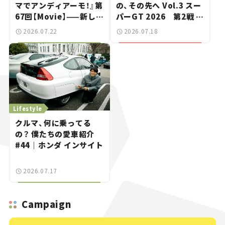
マでアンディアーモ！』第
の、その先へ Vol.3 スー
67回【Movie】——新しい
パーGT 2026 第2戦 富
スーパーカーショーで起
士スピードウェイ
2026.07.22
2026.07.18
きた、若者たちの「驚き」
Lifestyle
クルマ、何に乗ってる
の？ 僕たちの愛車紹介
#44｜ホンダ インサイト
2026.07.17
Campaign