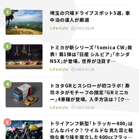
埼玉の穴場ドライブスポット5選。車
中泊の達人が厳選
Lifestyle
2026.08.04
トミカが新シリーズ「tomica CW」発
表！ 第1弾は「日産 シルビア」「ホンダ
NSX」が登場。世界が注目す
る“JDM”に焦点【クルマとホビー】
Lifestyle
2026.07.29
トヨタGRとスシローが初コラボ！ 寿
司ネタがモチーフの限定「GRミニカ
ー」4車種が登場。入手方法は？【クル
マとホビー】
Lifestyle
2026.08.04
トライアンフ新型「トラッカー400」は
どんなバイク？ ワイルドな見た目と軽
快な乗り味を両立した400ccフラット