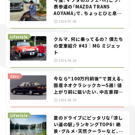
表参道の「MAZDA TRANS
AOYAMA」で、ちょっとひと息。
——連載｜CCGとクルマでどうす
2026.07.06
る？＜第13回＞
Lifestyle
クルマ、何に乗ってるの？ 僕たち
の愛車紹介 #43｜MG ミジェッ
ト
2026.06.26
Cars
今なら“100万円前後”で買える、
国産ネオクラシックカー5選！ 値
上がり前に狙いたい、中古車探し
をお手伝い――ちょっとイケてるマ
2026.06.30
イカー選び #02
Lifestyle
夏のドライブにピッタリな「涼し
い道の駅」ランキングTOP6！ 絶
景・グルメ・天然クーラーなど、避