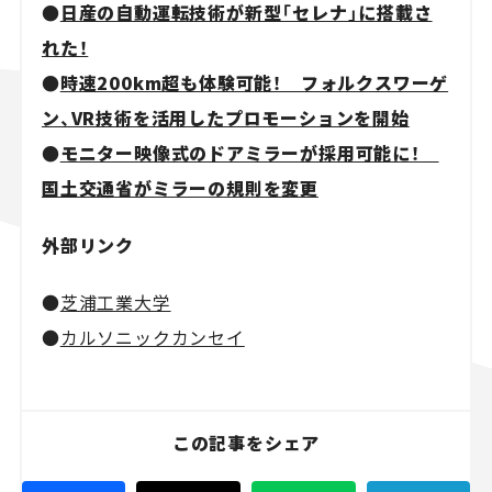
●
日産の自動運転技術が新型「セレナ」に搭載さ
れた！
●
時速200km超も体験可能！ フォルクスワーゲ
ン、VR技術を活用したプロモーションを開始
●
モニター映像式のドアミラーが採用可能に！
国土交通省がミラーの規則を変更
外部リンク
●
芝浦工業大学
●
カルソニックカンセイ
この記事をシェア