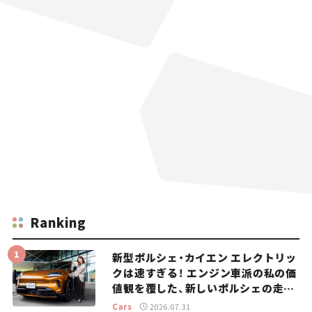
Ranking
新型ポルシェ・カイエン エレクトリッ
クは速すぎる！ エンジン車派の私の価
値観を覆した、新しいポルシェの走
り。
Cars
2026.07.31