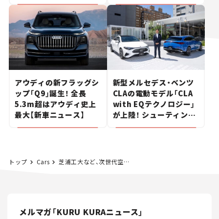
ポルシェの走り。
た400ccフラットトラッ
カー【試乗レビュー】
アウディの新フラッグシ
新型メルセデス・ベンツ
ップ「Q9」誕生！ 全長
CLAの電動モデル「CLA
5.3m超はアウディ史上
with EQテクノロジー」
最大【新車ニュース】
が上陸！ シューティング
ブレークも発売【新車ニ
ュース】
トップ
Cars
芝浦工大など、次世代空調システムを開発中
メルマガ「KURU KURAニュース」