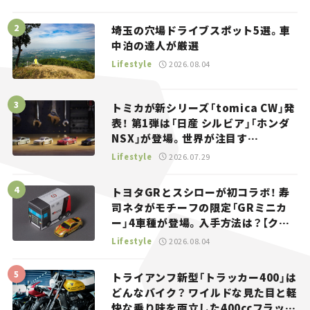
埼玉の穴場ドライブスポット5選。車
中泊の達人が厳選
Lifestyle
2026.08.04
トミカが新シリーズ「tomica CW」発
表！ 第1弾は「日産 シルビア」「ホンダ
NSX」が登場。世界が注目す
る“JDM”に焦点【クルマとホビー】
Lifestyle
2026.07.29
トヨタGRとスシローが初コラボ！ 寿
司ネタがモチーフの限定「GRミニカ
ー」4車種が登場。入手方法は？【クル
マとホビー】
Lifestyle
2026.08.04
トライアンフ新型「トラッカー400」は
どんなバイク？ ワイルドな見た目と軽
快な乗り味を両立した400ccフラット