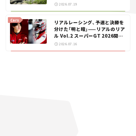
暑におすすめのスポットを紹介
2026.07.19
【道の駅マニアの推し駅ガイド】
vol.15
Cars
リアルレーシング、予選と決勝を
分けた「明と暗」——リアルのリア
ル Vol.2 スーパーGT 2026開幕
戦 岡山国際サーキット
2026.07.16