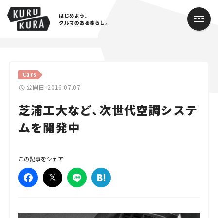
はじめよう、
クルマのある暮らし。
カテゴリ
Cars
Cars
公開日：2016.07.07
芝浦工大など、次世代空調システ
Lifestyle
ムを開発中
Traffic
Special
この記事をシェア
Series
Campaign
人気のハッシュタグ