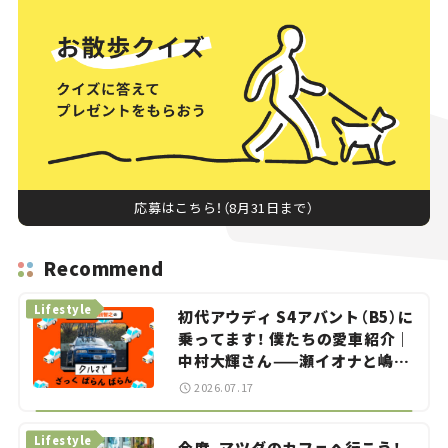
応募はこちら！（8月31日まで）
Recommend
Lifestyle
初代アウディ S4アバント（B5）に
乗ってます！ 僕たちの愛車紹介｜
中村大輝さん——瀬イオナと嶋田
智之の「クルマでざっくばらんば
2026.07.17
らん！」＃20
Lifestyle
今度、マツダのカフェへ行こう！