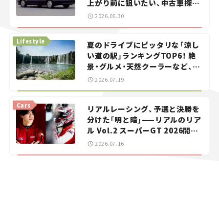
上がり前に狙いたい、中古車探し
をお手伝い――ちょっとイケてるマ
2026.06.30
イカー選び #02
Lifestyle
夏のドライブにピッタリな「涼し
い道の駅」ランキングTOP6！ 絶
景・グルメ・天然クーラーなど、避
暑におすすめのスポットを紹介
2026.07.19
【道の駅マニアの推し駅ガイド】
vol.15
Cars
リアルレーシング、予選と決勝を
分けた「明と暗」——リアルのリア
ル Vol.2 スーパーGT 2026開幕
戦 岡山国際サーキット
2026.07.16