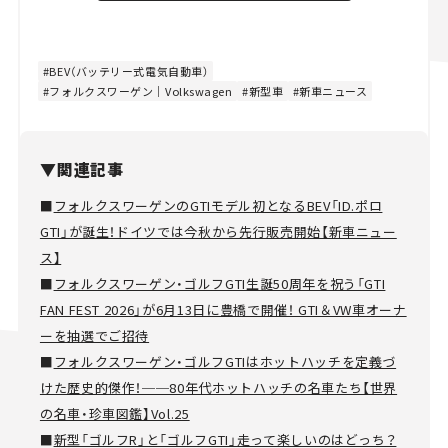
BEV（バッテリー式電気自動車）
フォルクスワーゲン｜Volkswagen
新型車
新車ニュース
▼関連記事
■
フォルクスワーゲンのGTIモデル初となるBEV「ID.ポロ
GTI」が誕生！ドイツでは今秋から先行販売開始【新車ニュー
ス】
■
フォルクスワーゲン・ゴルフGTI生誕50周年を祝う「GTI
FAN FEST 2026」が6月13日に豊橋で開催！ GTI＆VW車オーナ
ーを抽選でご招待
■
フォルクスワーゲン・ゴルフGTIはホットハッチを定義づ
けた歴史的傑作！──80年代ホットハッチの名車たち【世界
の名車・珍車図鑑】Vol.25
■
新型「ゴルフR」と「ゴルフGTI」走って楽しいのはどっち？