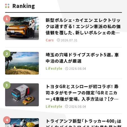
Ranking
新型ポルシェ・カイエン エレクトリッ
クは速すぎる！ エンジン車派の私の価
値観を覆した、新しいポルシェの走
り。
Cars
2026.07.31
埼玉の穴場ドライブスポット5選。車
中泊の達人が厳選
Lifestyle
2026.08.04
トヨタGRとスシローが初コラボ！ 寿
司ネタがモチーフの限定「GRミニカ
ー」4車種が登場。入手方法は？【クル
マとホビー】
Lifestyle
2026.08.04
トライアンフ新型「トラッカー400」は