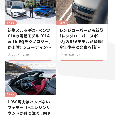
Cars
Cars
新型メルセデス・ベンツ
レンジローバーから新型
CLAの電動モデル「CLA
「レンジローバースポー
with EQテクノロジー」
ツ」のBEVモデルが登場！
が上陸！ シューティング
今年後半に発表へ【新車
ブレークも発売【新車ニ
ニュース】
2026.07.30
2026.07.29
ュース】
Cars
1050馬力はハンパない！
フェラーリ・エンジンサ
ウンドが降り注ぐ、849