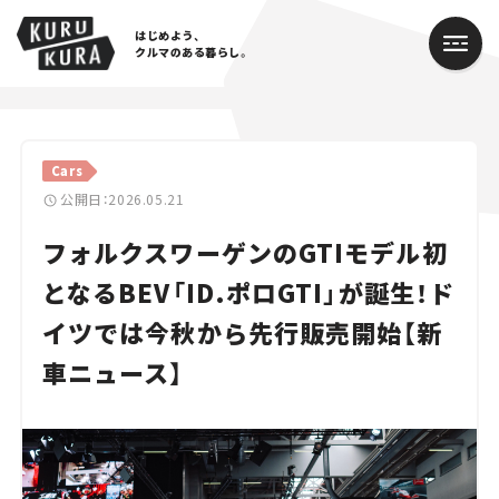
はじめよう、
クルマのある暮らし。
カテゴリ
Cars
Cars
公開日：2026.05.21
フォルクスワーゲンのGTIモデル初
Lifestyle
となるBEV「ID.ポロGTI」が誕生！ド
Traffic
イツでは今秋から先行販売開始【新
Special
車ニュース】
Series
Campaign
人気のハッシュタグ