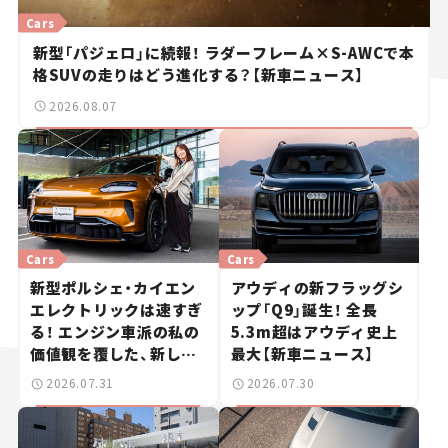
Cars
新型「パジェロ」に続報！ ラダーフレーム×S-AWCで本
格SUVの走りはどう進化する？【新車ニュース】
2026.08.07
Cars
Cars
新型ポルシェ・カイエン
アウディの新フラッグシ
エレクトリックは速すぎ
ップ「Q9」誕生！ 全長
る！ エンジン車派の私の
5.3m超はアウディ史上
価値観を覆した、新しい
最大【新車ニュース】
ポルシェの走り。
2026.07.31
2026.07.30