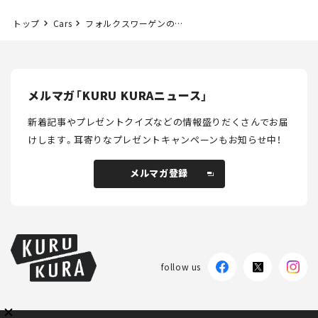
トップ
Cars
フォルクスワーゲンのGTIモデル初となるBEV「ID.ポロGTI」が誕生！ドイツでは今秋から先行販売開始【新車ニュース】
メルマガ「KURU KURAニュース」
メルマガ登録
新着記事やプレゼントクイズなどの情報盛りだくさんでお届
けします。
耳寄りなプレゼントキャンペーンもお知らせ中！
KURU KURAについて
広告掲載
プライバシーポリシー
採用情報
メルマガ登録
FAQ
follow us
follow us