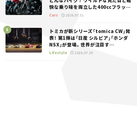
どんなバイク？ ワイルドな見た目と軽
快な乗り味を両立した400ccフラット
トラッカー【試乗レビュー】
Cars
2026.07.31
トミカが新シリーズ「tomica CW」発
表！ 第1弾は「日産 シルビア」「ホンダ
NSX」が登場。世界が注目す
る“JDM”に焦点【クルマとホビー】
Lifestyle
2026.07.29