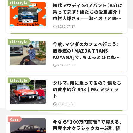
Lifestyle
初代アウディ S4アバント（B5）に
乗ってます！ 僕たちの愛車紹介｜
中村大輝さん——瀬イオナと嶋田
智之の「クルマでざっくばらんば
2026.07.17
らん！」＃20
Lifestyle
今度、マツダのカフェへ行こう！
表参道の「MAZDA TRANS
AOYAMA」で、ちょっとひと息。
——連載｜CCGとクルマでどうす
2026.07.06
る？＜第13回＞
Lifestyle
クルマ、何に乗ってるの？ 僕たち
の愛車紹介 #43｜MG ミジェッ
ト
2026.06.26
Cars
今なら“100万円前後”で買える、
国産ネオクラシックカー5選！ 値