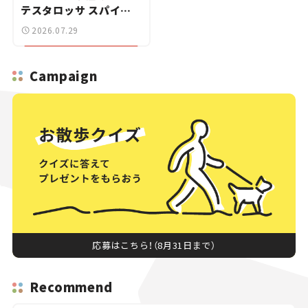
テスタロッサ スパイダ
ーに試乗。
2026.07.29
Campaign
応募はこちら！（8月31日まで）
Recommend