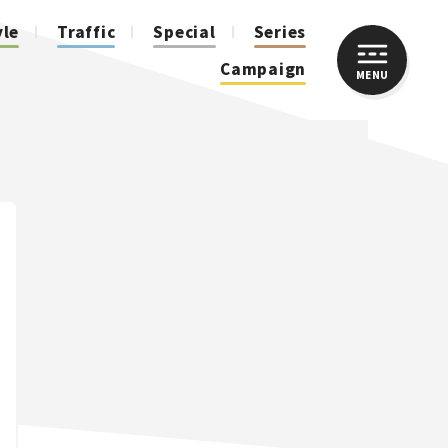
yle
Traffic
Special
Series
Campaign
MENU
CLOSE
人気のハッシュタグ
スズキ ジムニー｜Suzuki Jimny
スズキ｜Suzuki
マツダ｜Mazda
マツダ ロードスター｜Mazda Roadster