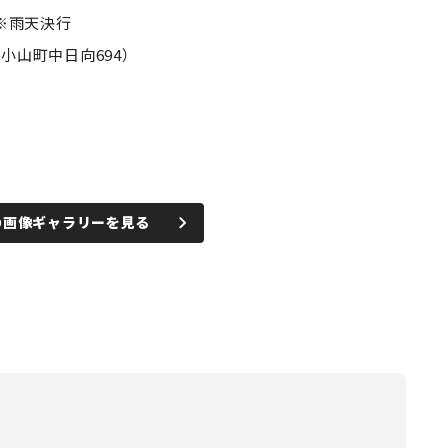
）※雨天決行
小山町中日向694）
の画像ギャラリーを見る