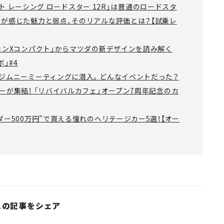
リット レーシング ロードスター 12R」は普通のロードスタ
ーが感じた魅力と弱点、そのリアルな評価とは？【試乗レ
ョンXコンパクト」からマツダの新デザインを読み解く
」#4
のジムニーミーティングに潜入。どんなイベントだった？
ーが集結！ 「リバイバルカフェ」オープン7周年記念のカ
ダー500万円”で買える憧れのヘリテージカー5選！【オー
この記事をシェア