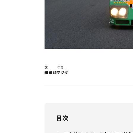
文=
写真=
細田 靖
マツダ
目次