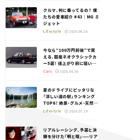
回＞
クルマ、何に乗ってるの？ 僕
たちの愛車紹介 #43｜MG ミ
ジェット
Lifestyle
2026.06.26
今なら“100万円前後”で買
える、国産ネオクラシックカ
ー5選！ 値上がり前に狙いた
い、中古車探しをお手伝い――ち
Cars
2026.06.30
ょっとイケてるマイカー選び
#02
夏のドライブにピッタリな
「涼しい道の駅」ランキング
TOP6！ 絶景・グルメ・天然ク
ーラーなど、避暑におすすめ
Lifestyle
2026.07.19
のスポットを紹介【道の駅マ
ニアの推し駅ガイド】vol.15
リアルレーシング、予選と決
勝を分けた「明と暗」——リア