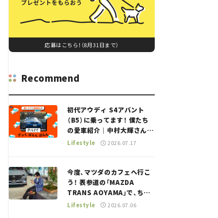
応募はこちら！（8月31日まで）
Recommend
初代アウディ S4アバント
（B5）に乗ってます！ 僕たち
の愛車紹介｜中村大輝さん
——瀬イオナと嶋田智之の
Lifestyle
2026.07.17
「クルマでざっくばらんばら
ん！」＃20
今度、マツダのカフェへ行こ
う！ 表参道の「MAZDA
TRANS AOYAMA」で、ちょ
っとひと息。——連載｜CCG
Lifestyle
2026.07.06
とクルマでどうする？＜第13