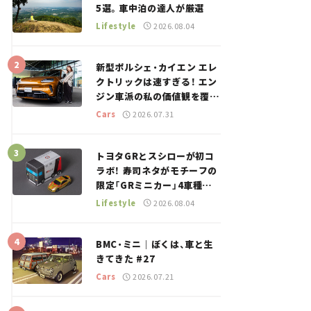
5選。車中泊の達人が厳選
Lifestyle
2026.08.04
新型ポルシェ・カイエン エレ
クトリックは速すぎる！ エン
ジン車派の私の価値観を覆し
た、新しいポルシェの走り。
Cars
2026.07.31
トヨタGRとスシローが初コ
ラボ！ 寿司ネタがモチーフの
限定「GRミニカー」4車種が
登場。入手方法は？【クルマ
Lifestyle
2026.08.04
とホビー】
BMC・ミニ｜ぼくは、車と生
きてきた #27
Cars
2026.07.21