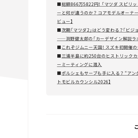
■
総額866万5822円！ 「マツダ スピ
ーと何が違うのか？ コアモデルオーナ
ビュー】
■
次期「マツダ2」はどう変わる？「ビジ
——渕野健太郎の「カーデザイン解説ラボ
■
これぞジムニー天国！ スズキ初開催
■
三浦半島に約250台のヒストリックカ
ーミーティングに潜入
■
ポルシェもサーブも手に入る？ “アン
トモビルカウンシル2026】