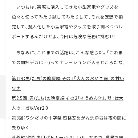
いつもは、実際に購入してきた小型家電やグッズを
色々と使ってみたり試してみたりして、それを妄想で補
完して、擬人化した小型家電やグッズを取り調べつつレ
ポートするんだけどよ、今回は危険な任務に挑むぜ！
ちなみに、これまでの活躍は、こんな感じだ。「これま
での開梱デカは…」ってナレーションが入るところだな。
第1回：男(たち)の晩夏編 その1「大人の氷かき器」の甘い
ワナ
第2.5回：男(たち)の晩夏編 その2「そうめん流し器」は大
人のニガ味Ver2.0
第3回：ワシだけの十字架 超格安めがね洗浄器は夜の闇に
去りゆく
番外編：俺も専用パトカーがほしい!! なので、世界で唯