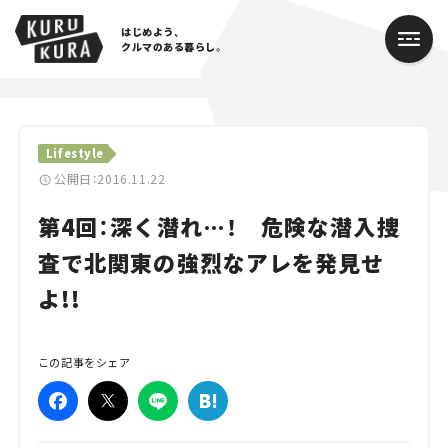
はじめよう、
クルマのある暮らし。
カテゴリ
Lifestyle
Cars
公開日：2016.11.22
第4回：深く潜れ…！ 危険な潜入捜
Lifestyle
査で北関東の強烈なアレを発見せ
Traffic
よ!!
Special
Series
この記事をシェア
Campaign
人気のハッシュタグ