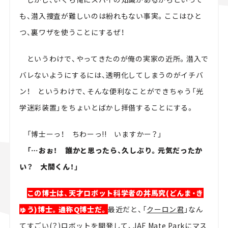
も、潜入捜査が難しいのは紛れもない事実。ここはひと
つ、裏ワザを使うことにするぜ！
というわけで、やってきたのが俺の実家の近所。潜入で
バレないようにするには、透明化してしまうのがイチバ
ン！ というわけで、そんな便利なことができちゃう「光
学迷彩装置」をちょいとばかし拝借することにする。
「博士ーっ！ ちわーっ!! いますかー？」
「…おぉ！ 誰かと思ったら、久しぶり。元気だったか
い？ 大間くん！」
この博士は、天才ロボット科学者の丼馬究(どんま・き
ゅう)博士。通称Q博士だ。
最近だと、「
クーロン君
」なん
てすごい(？)ロボットを開発して、
JAF Mate Park
にマス