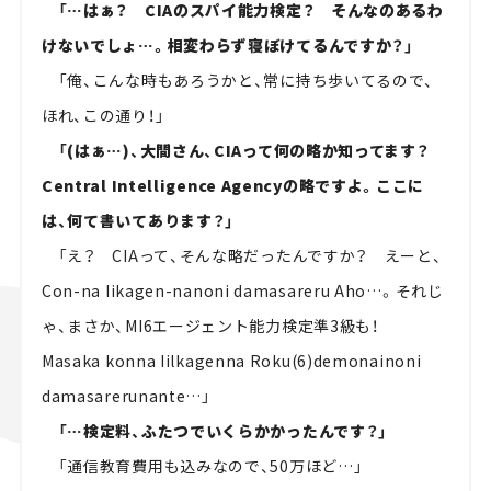
「…はぁ？ CIAのスパイ能力検定？ そんなのあるわ
けないでしょ…。相変わらず寝ぼけてるんですか？」
「俺、こんな時もあろうかと、常に持ち歩いてるので、
ほれ、この通り！」
「(はぁ…)、大間さん、CIAって何の略か知ってます？
Central Intelligence Agencyの略ですよ。ここに
は、何て書いてあります？」
「え？ CIAって、そんな略だったんですか？ えーと、
Con-na Iikagen-nanoni damasareru Aho…。それじ
ゃ、まさか、MI6エージェント能力検定準3級も！
Masaka konna Iilkagenna Roku(6)demonainoni
damasarerunante…」
「…検定料、ふたつでいくらかかったんです？」
「通信教育費用も込みなので、50万ほど…」