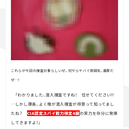
これらが今回の捜査対象らしいぜ。何やらヤバイ雰囲気、濃厚だ
ぜ…！
「わかりました、潜入捜査ですね！ 任せてください!!
…しかし課長、よく俺が潜入捜査が得意って知ってまし
たね？
CIA認定スパイ能力検定4級
の実力を存分に発揮
してきますよ！」