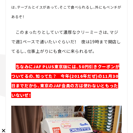
は、テーブルとイスがあって、そこで食べられるし、外にもベンチが
あるぞ！
このまったりとしていて濃厚なクリーミーさは、マジ
メルマガ登録
で週1ペースで通いたいぐらいだ！ 夜は19時まで開店し
てるし、仕事上がりにも食べに来られるぜ。
ちなみにJAF PLUS東京版には、50円引きクーポンが
KURU KURAについて
広告掲載
プライバシーポリシー
採用情報
FAQ
ついてるの、知ってた？ 今年(2016年だぜ)の11月30
日までだから、東京のJAF会員の方は使わないともった
follow us
いないぜ！