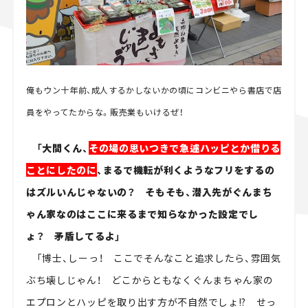
俺もウン十年前、成人するかしないかの頃にコンビニやら書店で店
員をやってたからな。販売業もいけるぜ！
「大間くん、
その場の思いつきで急遽ハッピとか借りる
ことにしたのに
、まるで機転が利くようなフリをするの
はズルいんじゃないの？ そもそも、潜入先がぐんまち
ゃん家なのはここに来るまで知らなかった設定でし
ょ？ 矛盾してるよ」
「博士、しーっ！ ここでそんなこと追求したら、雰囲気
ぶち壊しじゃん！ どこからともなくぐんまちゃん家の
エプロンとハッピを取り出す方が不自然でしょ!? せっ