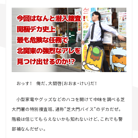
スズキ ジムニー｜Suzuki Jimny
スズキ｜Suzuki
マツダ｜Mazda
マツダ ロードスター｜Mazda Roadster
おっす！ 俺だ、大間啓(おおま・けい)だ！
小型家電やグッズなどのハコを開けて中味を調べる芝
大門署の特別捜査班、通称”芝大門バイス”のデカだぜ。
階級は信じてもらえないかも知れないけど、これでも警
部補なんだぜぃ。