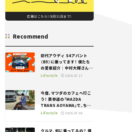
応募はこちら！（8月31日まで）
Recommend
初代アウディ S4アバント
（B5）に乗ってます！ 僕たち
の愛車紹介｜中村大輝さん
——瀬イオナと嶋田智之の
Lifestyle
2026.07.17
「クルマでざっくばらんばら
ん！」＃20
今度、マツダのカフェへ行こ
う！ 表参道の「MAZDA
TRANS AOYAMA」で、ちょ
っとひと息。——連載｜CCG
Lifestyle
2026.07.06
とクルマでどうする？＜第13
回＞
クルマ、何に乗ってるの？ 僕