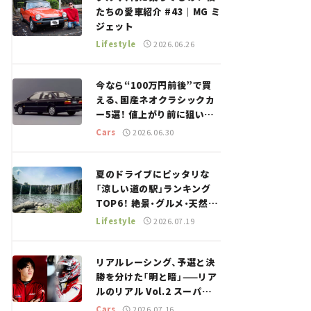
たちの愛車紹介 #43｜MG ミ
ジェット
Lifestyle
2026.06.26
今なら“100万円前後”で買
える、国産ネオクラシックカ
ー5選！ 値上がり前に狙いた
い、中古車探しをお手伝い――ち
Cars
2026.06.30
ょっとイケてるマイカー選び
#02
夏のドライブにピッタリな
「涼しい道の駅」ランキング
TOP6！ 絶景・グルメ・天然ク
ーラーなど、避暑におすすめ
Lifestyle
2026.07.19
のスポットを紹介【道の駅マ
ニアの推し駅ガイド】vol.15
リアルレーシング、予選と決
勝を分けた「明と暗」——リア
ルのリアル Vol.2 スーパー
GT 2026開幕戦 岡山国際サ
Cars
2026.07.16