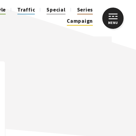
yle
Traffic
Special
Series
Campaign
MENU
CLOSE
人気のハッシュタグ
スズキ ジムニー｜Suzuki Jimny
スズキ｜Suzuki
マツダ｜Mazda
マツダ ロードスター｜Mazda Roadster