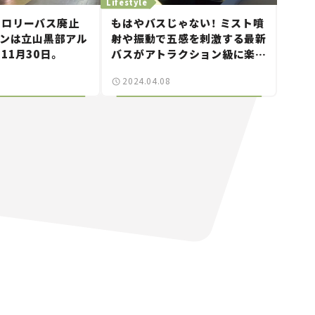
Lifestyle
トロリーバス廃止
もはやバスじゃない！ ミスト噴
ランは立山黒部アル
射や振動で五感を刺激する最新
11月30日。
バスがアトラクション級に楽し
そう。
2024.04.08