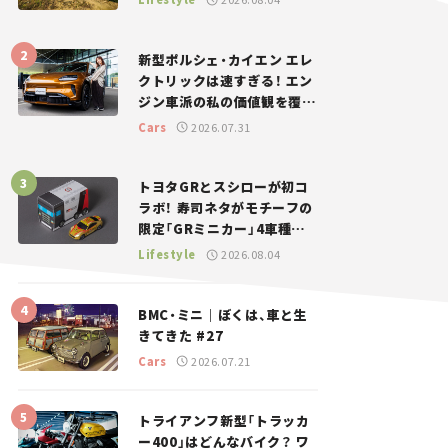
新型ポルシェ・カイエン エレ
クトリックは速すぎる！ エン
ジン車派の私の価値観を覆し
た、新しいポルシェの走り。
Cars
2026.07.31
トヨタGRとスシローが初コ
ラボ！ 寿司ネタがモチーフの
限定「GRミニカー」4車種が
登場。入手方法は？【クルマ
Lifestyle
2026.08.04
とホビー】
BMC・ミニ｜ぼくは、車と生
きてきた #27
Cars
2026.07.21
トライアンフ新型「トラッカ
ー400」はどんなバイク？ ワ