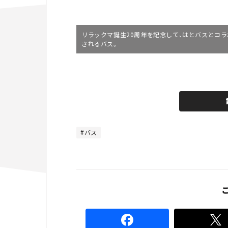
リラックマ誕生20周年を記念して、はとバスとコラ
されるバス。
L
o
/
U
a
n
d
m
e
u
d
t
:
e
4
4
バス
.
4
4
%