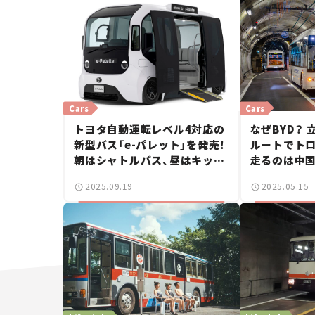
Cars
Cars
トヨタ自動運転レベル4対応の
なぜBYD？
新型バス「e-パレット」を発売！
ルートでト
朝はシャトルバス、昼はキッチ
走るのは中
ンカー？ 次世代モビリティが
「K8」
2025.09.19
2025.05.15
楽しそう【新車ニュース】