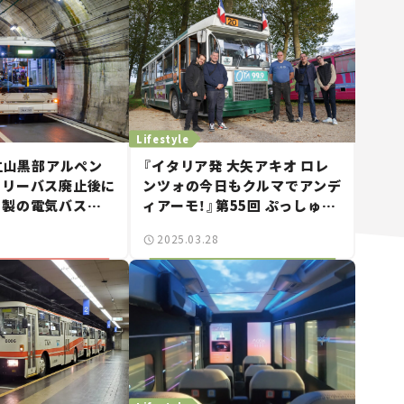
Lifestyle
 立山黒部アルペン
『イタリア発 大矢アキオ ロレ
ロリーバス廃止後に
ンツォの今日もクルマでアンデ
国製の電気バス
ィアーモ！』第55回 ぷっしゅー
ん！路線バスを愛する若者
2025.03.28
【Movie】