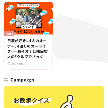
Cars
日産が好き。4人のオー
ナー、4通りのカーライ
フ——瀬イオナと嶋田智
之の「クルマでざっくば
らんばらん！」＃19
2026.06.30
Campaign