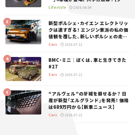
マとホビー】
Lifestyle
2026.08.04
新型ポルシェ・カイエン エレクトリッ
クは速すぎる！ エンジン車派の私の価
値観を覆した、新しいポルシェの走
り。
Cars
2026.07.31
BMC・ミニ｜ぼくは、車と生きてきた
#27
Cars
2026.07.21
“アルヴェル”の牙城を崩せるか？ 日
産が新型「エルグランド」を発売！ 価格
は689万円から【新車ニュース】
Cars
2026.07.22