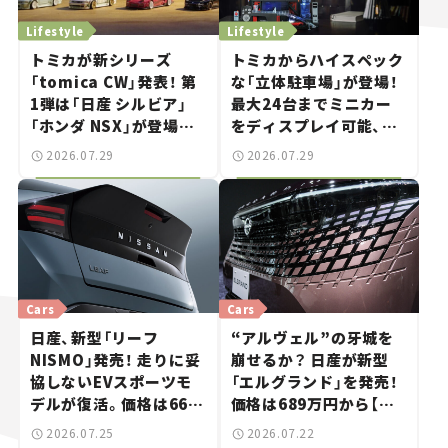
Lifestyle
Lifestyle
トミカが新シリーズ
トミカからハイスペック
「tomica CW」発表！ 第
な「立体駐車場」が登場！
1弾は「日産 シルビア」
最大24台までミニカー
「ホンダ NSX」が登場。
をディスプレイ可能、特
世界が注目す
別な「日産 GT-R
2026.07.29
2026.07.29
る“JDM"に焦点【クルマ
NISMO」も付属【クルマ
とホビー】
とホビー】
Cars
Cars
日産、新型「リーフ
“アルヴェル”の牙城を
NISMO」発売！ 走りに妥
崩せるか？ 日産が新型
協しないEVスポーツモ
「エルグランド」を発売！
デルが復活。価格は660
価格は689万円から【新
万円から【新車ニュース】
車ニュース】
2026.07.25
2026.07.22