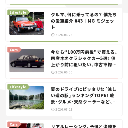
る？＜第13回＞
Lifestyle
クルマ、何に乗ってるの？ 僕たち
の愛車紹介 #43｜MG ミジェッ
ト
2026.06.26
Cars
今なら“100万円前後”で買える、
国産ネオクラシックカー5選！ 値
上がり前に狙いたい、中古車探し
をお手伝い――ちょっとイケてるマ
2026.06.30
イカー選び #02
Lifestyle
夏のドライブにピッタリな「涼し
い道の駅」ランキングTOP6！ 絶
景・グルメ・天然クーラーなど、避
暑におすすめのスポットを紹介
2026.07.19
【道の駅マニアの推し駅ガイド】
vol.15
Cars
リアルレーシング、予選と決勝を