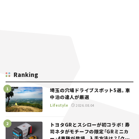
Ranking
埼玉の穴場ドライブスポット5選。車
中泊の達人が厳選
Lifestyle
2026.08.04
トヨタGRとスシローが初コラボ！ 寿
司ネタがモチーフの限定「GRミニカ
ー」4車種が登場。入手方法は？【クル