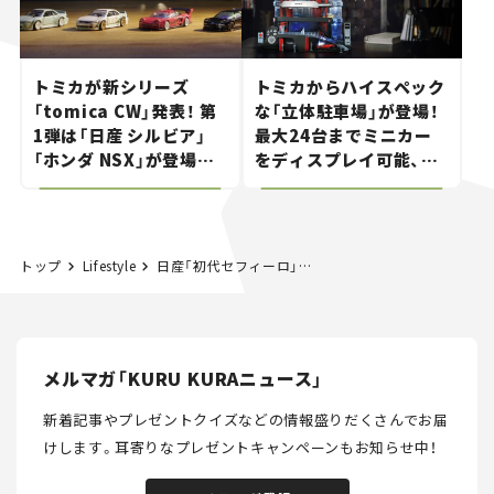
トミカが新シリーズ
トミカからハイスペック
「tomica CW」発表！ 第
な「立体駐車場」が登場！
1弾は「日産 シルビア」
最大24台までミニカー
「ホンダ NSX」が登場。
をディスプレイ可能、特
世界が注目す
別な「日産 GT-R
る“JDM"に焦点【クルマ
NISMO」も付属【クルマ
とホビー】
とホビー】
トップ
Lifestyle
日産「初代セフィーロ」が大人向けトミカから登場！ “あぶない刑事”仕様も同時発売。
メルマガ「KURU KURAニュース」
新着記事やプレゼントクイズなどの情報盛りだくさんでお届
けします。
耳寄りなプレゼントキャンペーンもお知らせ中！