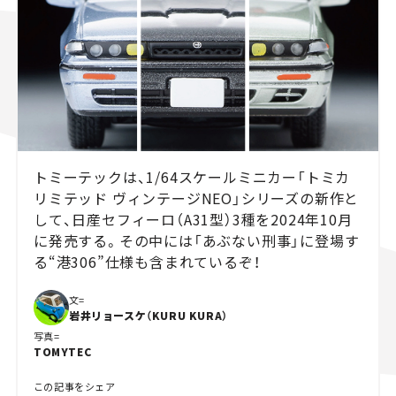
スズキ ジムニー｜Suzuki Jimny
スズキ｜Suzuki
マツダ｜Mazda
マツダ ロードスター｜Mazda Roadster
トミーテックは、1/64スケールミニカー「トミカ
リミテッド ヴィンテージNEO」シリーズの新作と
して、日産セフィーロ（A31型）3種を2024年10月
に発売する。その中には「あぶない刑事」に登場す
る“港306”仕様も含まれているぞ！
文=
岩井リョースケ（KURU KURA）
写真=
TOMYTEC
この記事をシェア