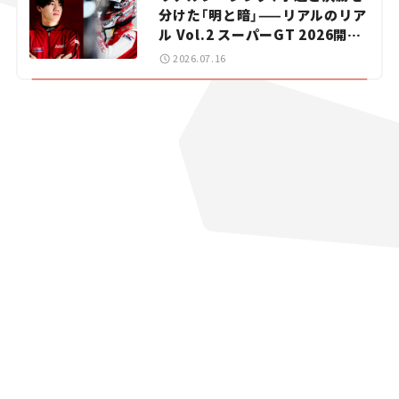
分けた「明と暗」——リアルのリア
ル Vol.2 スーパーGT 2026開幕
戦 岡山国際サーキット
2026.07.16