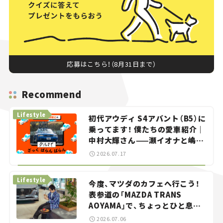
応募はこちら！（8月31日まで）
Recommend
Lifestyle
初代アウディ S4アバント（B5）に
乗ってます！ 僕たちの愛車紹介｜
中村大輝さん——瀬イオナと嶋田
智之の「クルマでざっくばらんば
2026.07.17
らん！」＃20
Lifestyle
今度、マツダのカフェへ行こう！
表参道の「MAZDA TRANS
AOYAMA」で、ちょっとひと息。
——連載｜CCGとクルマでどうす
2026.07.06