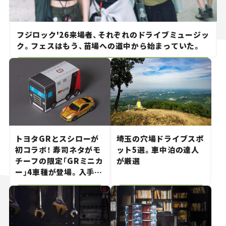
フジロック'26来場者、それぞれのドライブミュージッ
ク。フェスはもう、苗場への道中から始まっていた。
トヨタGRとスシローが
埼玉の穴場ドライブスポ
初コラボ！ 寿司ネタがモ
ット5選。車中泊の達人
チーフの限定「GRミニカ
が厳選
ー」4車種が登場。入手方
法は？【クルマとホビー】