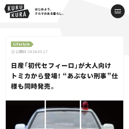
はじめよう、
クルマのある暮らし。
カテゴリ
Lifestyle
Cars
公開日：2024.05.17
日産「初代セフィーロ」が大人向け
Lifestyle
トミカから登場！ “あぶない刑事”仕
Traffic
様も同時発売。
Special
Series
Campaign
人気のハッシュタグ