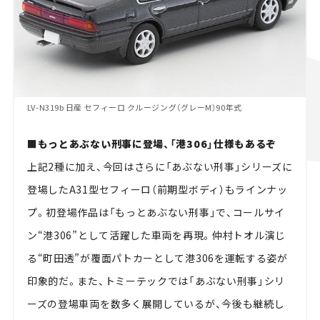
LV-N319b 日産 セフィーロ クルージング（グレーM）90年式
■もっとあぶない刑事に登場、「港306」仕様もあるぞ
上記2種に加え、今回はさらに「あぶない刑事」シリーズに
登場したA31型セフィーロ（前期型ボディ）もラインナッ
プ。初登場作品は「もっとあぶない刑事」で、コールサイ
ン“港306”として活躍した車両を再現。仲村トオル演じ
る“町田透”が覆面パトカーとして港306を運転する姿が
印象的だ。また、トミーテックでは「あぶない刑事」シリ
ーズの登場車両を数多く展開しているが、今後も継続し