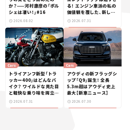
か？——河村康彦の「ポル
る！ エンジン車派の私の
シェは凄い！」#16
価値観を覆した、新しい
ポルシェの走り。
2026.08.02
2026.07.31
Cars
Cars
トライアンフ新型「トラ
アウディの新フラッグシ
ッカー400」はどんなバ
ップ「Q9」誕生！ 全長
イク？ ワイルドな見た目
5.3m超はアウディ史上
と軽快な乗り味を両立し
最大【新車ニュース】
た400ccフラットトラッ
2026.07.31
2026.07.30
カー【試乗レビュー】