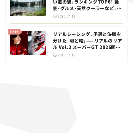
い道の駅」ランキングTOP6！ 絶
景・グルメ・天然クーラーなど、避
暑におすすめのスポットを紹介
2026.07.19
【道の駅マニアの推し駅ガイド】
vol.15
Cars
リアルレーシング、予選と決勝を
分けた「明と暗」——リアルのリア
ル Vol.2 スーパーGT 2026開幕
戦 岡山国際サーキット
2026.07.16