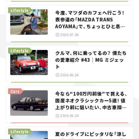
Lifestyle
今度、マツダのカフェへ行こう！
表参道の「MAZDA TRANS
AOYAMA」で、ちょっとひと息。
——連載｜CCGとクルマでどうす
2026.07.06
る？＜第13回＞
Lifestyle
クルマ、何に乗ってるの？ 僕たち
の愛車紹介 #43｜MG ミジェッ
ト
2026.06.26
Cars
今なら“100万円前後”で買える、
国産ネオクラシックカー5選！ 値
上がり前に狙いたい、中古車探し
をお手伝い――ちょっとイケてるマ
2026.06.30
イカー選び #02
Lifestyle
夏のドライブにピッタリな「涼し