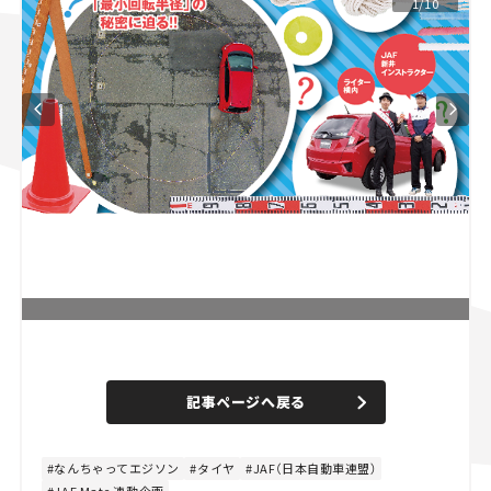
1/10
スズキ ジムニー｜Suzuki Jimny
スズキ｜Suzuki
マツダ｜Mazda
マツダ ロードスター｜Mazda Roadster
L
o
/
U
a
n
d
記事ページへ戻る
m
e
u
d
t
:
e
4
8
なんちゃってエジソン
タイヤ
JAF（日本自動車連盟）
.
JAF Mate 連動企画