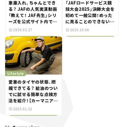
車庫入れ、ちゃんとでき
「JAFロードサービス競
る？ JAFの人気実演動画
技大会2025」決勝大会を
「教えて！ JAF先生」シリ
初めて一般公開！めった
ーズを公式サイト内でま
に見ることのできない救
とめて公開
援作業を間近で体感
2026.02.27
2025.10.06
Lifestyle
愛車のタイヤの状態、把
握できてる？ 給油のつい
でに試せる簡単な点検方
法を紹介！【カーマニア本
田浩隆の愛車日常メンテ
2025.01.22
ナンス】