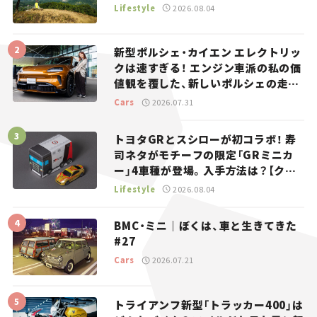
Lifestyle
2026.08.04
新型ポルシェ・カイエン エレクトリッ
クは速すぎる！ エンジン車派の私の価
値観を覆した、新しいポルシェの走
り。
Cars
2026.07.31
トヨタGRとスシローが初コラボ！ 寿
司ネタがモチーフの限定「GRミニカ
ー」4車種が登場。入手方法は？【クル
マとホビー】
Lifestyle
2026.08.04
BMC・ミニ｜ぼくは、車と生きてきた
#27
Cars
2026.07.21
トライアンフ新型「トラッカー400」は