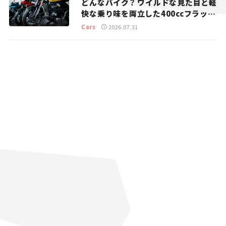
どんなバイク？ ワイルドな見た目と軽
快な乗り味を両立した400ccフラット
トラッカー【試乗レビュー】
Cars
2026.07.31