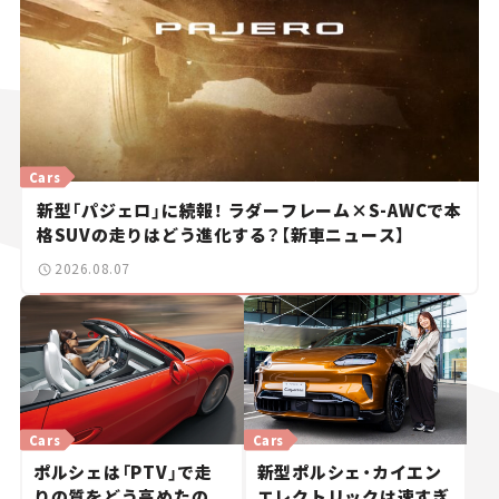
Cars
新型「パジェロ」に続報！ ラダーフレーム×S-AWCで本
格SUVの走りはどう進化する？【新車ニュース】
2026.08.07
Cars
Cars
ポルシェは「PTV」で走
新型ポルシェ・カイエン
りの質をどう高めたの
エレクトリックは速すぎ