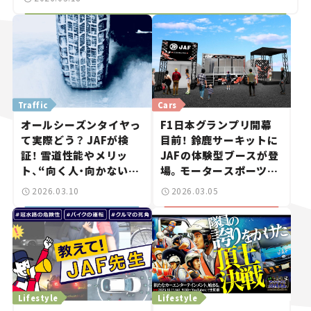
Traffic
Cars
オールシーズンタイヤっ
F1日本グランプリ開幕
て実際どう？ JAFが検
目前！ 鈴鹿サーキットに
証！ 雪道性能やメリッ
JAFの体験型ブースが登
ト、“向く人・向かない
場。モータースポーツの
人”を解説【クルマの知
魅力を楽しみつくそう！
2026.03.10
2026.03.05
識】
Lifestyle
Lifestyle