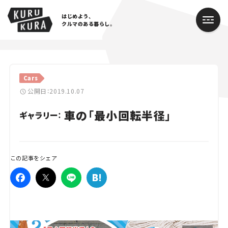
はじめよう、
クルマのある暮らし。
カテゴリ
Cars
Cars
公開日：2019.10.07
車の「最小回転半径」
Lifestyle
ギャラリー：
Traffic
この記事をシェア
Special
Series
Campaign
人気のハッシュタグ