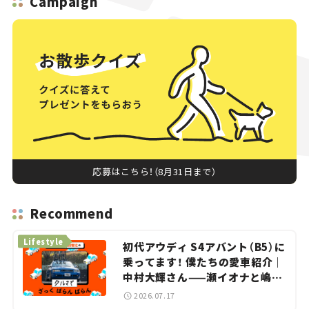
Campaign
応募はこちら！（8月31日まで）
Recommend
Lifestyle
初代アウディ S4アバント（B5）に
乗ってます！ 僕たちの愛車紹介｜
中村大輝さん——瀬イオナと嶋田
智之の「クルマでざっくばらんば
2026.07.17
らん！」＃20