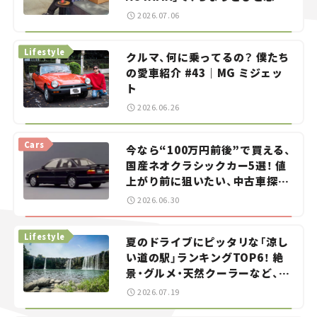
——連載｜CCGとクルマでどうす
2026.07.06
る？＜第13回＞
Lifestyle
クルマ、何に乗ってるの？ 僕たち
の愛車紹介 #43｜MG ミジェッ
ト
2026.06.26
Cars
今なら“100万円前後”で買える、
国産ネオクラシックカー5選！ 値
上がり前に狙いたい、中古車探し
をお手伝い――ちょっとイケてるマ
2026.06.30
イカー選び #02
Lifestyle
夏のドライブにピッタリな「涼し
い道の駅」ランキングTOP6！ 絶
景・グルメ・天然クーラーなど、避
暑におすすめのスポットを紹介
2026.07.19
【道の駅マニアの推し駅ガイド】