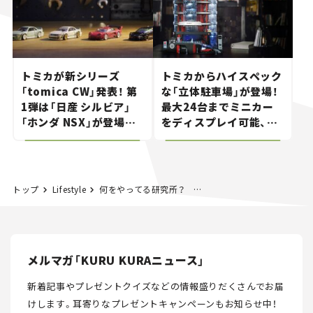
トミカが新シリーズ
トミカからハイスペック
「tomica CW」発表！ 第
な「立体駐車場」が登場！
1弾は「日産 シルビア」
最大24台までミニカー
「ホンダ NSX」が登場。
をディスプレイ可能、特
世界が注目す
別な「日産 GT-R
る“JDM"に焦点【クルマ
NISMO」も付属【クルマ
とホビー】
とホビー】
トップ
Lifestyle
何をやってる研究所？ 交通安全環境研究所がWebで一般公開中！
メルマガ「KURU KURAニュース」
新着記事やプレゼントクイズなどの情報盛りだくさんでお届
けします。
耳寄りなプレゼントキャンペーンもお知らせ中！