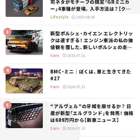
司ネタがモチーフの限定「GRミニカ
ー」4車種が登場。入手方法は？【クル
マとホビー】
Lifestyle
2026.08.04
新型ポルシェ・カイエン エレクトリッ
クは速すぎる！ エンジン車派の私の価
値観を覆した、新しいポルシェの走
り。
Cars
2026.07.31
BMC・ミニ｜ぼくは、車と生きてきた
#27
Cars
2026.07.21
“アルヴェル”の牙城を崩せるか？ 日
産が新型「エルグランド」を発売！ 価格
は689万円から【新車ニュース】
Cars
2026.07.22