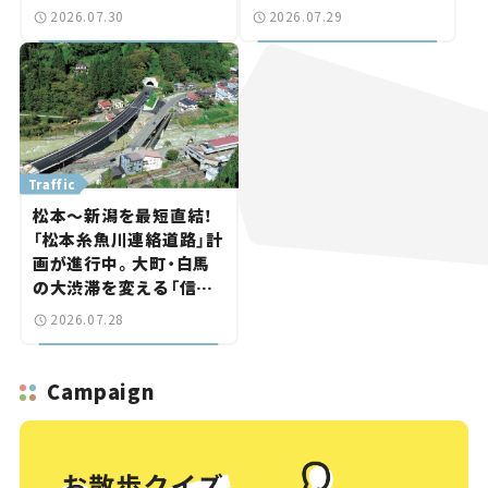
「習志野～鎌ケ谷」を最短
【道路のニュース】
2026.07.30
2026.07.29
直結【いま気になる道路
計画】
Traffic
松本～新潟を最短直結！
「松本糸魚川連絡道路」計
画が進行中。大町・白馬
の大渋滞を変える「信号
ゼロ」バイパスも事業化
2026.07.28
へ【いま気になる道路計
画】
Campaign