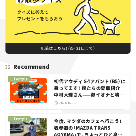
応募はこちら！（8月31日まで）
Recommend
Lifestyle
初代アウディ S4アバント（B5）に
乗ってます！ 僕たちの愛車紹介｜
中村大輝さん——瀬イオナと嶋田
智之の「クルマでざっくばらんば
2026.07.17
らん！」＃20
Lifestyle
今度、マツダのカフェへ行こう！
表参道の「MAZDA TRANS
AOYAMA」で、ちょっとひと息。