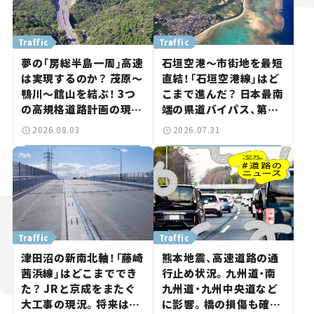
Traffic
Traffic
夢の「房総半島一周」高速
石垣空港～市街地を最短
は実現するのか？ 茂原～
直結！「石垣空港線」はど
鴨川～館山を結ぶ！ 3つ
こまで進んだ？ 日本最南
の高規格道路計画の現
端の県道バイパス、第2
状。「館山鴨川道路」で検
工区も延伸開通 【いま気
2026.08.03
2026.07.31
討進む【いま気になる道
になる道路計画】
路計画】
Traffic
Traffic
津田沼の新南北軸！「藤崎
熊本地震、高速道路の通
茜浜線」はどこまででき
行止め状況。九州道・南
た？ JRと京成をまたぐ
九州道・九州中央道など
大工事の現況。将来は
に影響。橋の損傷も確認