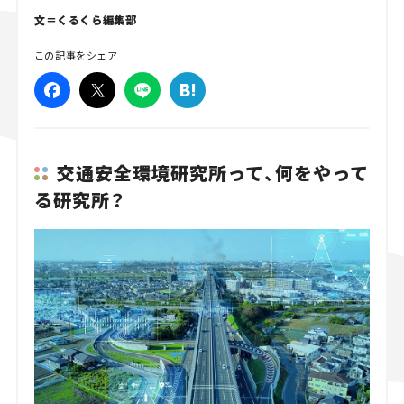
文＝くるくら編集部
スズキ ジムニー｜Suzuki Jimny
スズキ｜Suzuki
マツダ｜Mazda
マツダ ロードスター｜Mazda Roadster
この記事をシェア
交通安全環境研究所って、何をやって
る研究所？