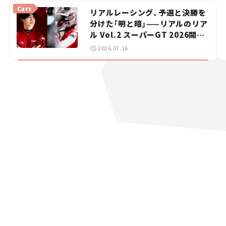
vol.15
Cars
リアルレーシング、予選と決勝を
分けた「明と暗」——リアルのリア
ル Vol.2 スーパーGT 2026開幕
戦 岡山国際サーキット
2026.07.16