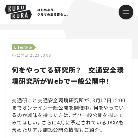
はじめよう、
クルマのある暮らし。
カテゴリ
Lifestyle
Cars
公開日：2023.03.08
何をやってる研究所？ 交通安全環
Lifestyle
境研究所がWebで一般公開中！
Traffic
Special
交通研こと交通安全環境研究所が、3月17日15:00
までオンライン一般公開を開催中。何をやってい
Series
るのか興味を持った方は、ぜひ一般公開を覗いて
みてほしい。さらに4月に予定されているJAXAも
Campaign
含めたリアル施設公開の情報もご紹介。
人気のハッシュタグ