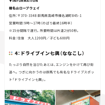
▼INFORMATION
榛名山ロープウェイ
住所：〒370-3348 群馬県高崎市榛名湖町845-1
営業時間：9時～17時（のぼり最終16時半）
※15分間隔で運行。所要時間は片道2分50秒。
料金：往復 大人1200円／子ども600円
4：ドライブイン七輿（ななこし）
たっぷり自然を浴びたあとは、エンジンをかけて再び街
道へ。つぎに向かうのは群馬でも有名なドライブスポッ
ト「ドライブイン七輿」。