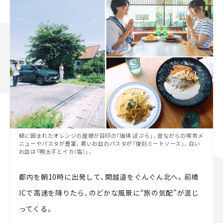
緑に囲まれたオレンジの屋根が目印の「珈琲 ぽぷら」。昔ながらの喫茶メ
ニューやパスタが豊富。黒いお皿のパスタが「復刻ミートソース」。白い
お皿は「明太子とイカ（塩）」。
都内を朝10時に出発して、関越道をぐんぐん北へ。前橋
ICで高速を降りたら、のどかな風景に“旅の気配”が混じ
ってくる。