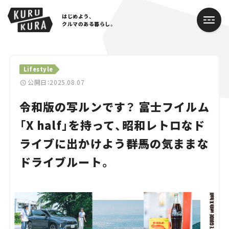
はじめよう、
クルマのある暮らし。
カテゴリ
Lifestyle
公開日：2025.08.07
Cars
令和版の写ルンです？ 富士フイルム
Lifestyle
「X half」を持って、昭和レトロなド
Traffic
ライブに出かけよう――群馬の気ままな
ドライブルート。
Special
Series
Campaign
人気のハッシュタグ