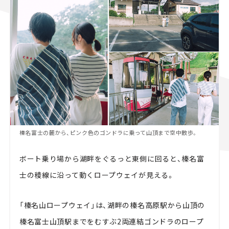
榛名富士の麓から、ピンク色のゴンドラに乗って山頂まで空中散歩。
ボート乗り場から湖畔をぐるっと東側に回ると、榛名富
士の稜線に沿って動くロープウェイが見える。
「榛名山ロープウェイ」は、湖畔の榛名高原駅から山頂の
榛名富士山頂駅までをむすぶ2両連結ゴンドラのロープ