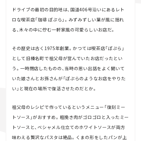
ドライブの最初の目的地は、国道406号沿いにあるレト
ロな喫茶店「珈琲 ぽぷら」。みずみずしい葉が風に揺れ
る、木々の中に佇む一軒家風の可愛らしいお店だ。
その歴史は古く1975年創業。かつては喫茶店「ぽぷら」
として旧榛名町で祖父母が営んでいたお店だったとい
う。一時閉店したものの、当時の思い出話をよく聞いて
いた娘さんとお孫さんが「ぽぷらのようなお店をやりた
い」と現在の場所で復活させたのだとか。
祖父母のレシピで作っているというメニュー「復刻ミー
トソース」がおすすめ。粗挽き肉がゴロゴロと入ったミー
トソースと、ベシャメル仕立てのホワイトソースが両方
味わえる贅沢なパスタは絶品。くまの形をしたパンが上