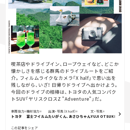
スズキ ジムニー｜Suzuki Jimny
スズキ｜Suzuki
マツダ｜Mazda
マツダ ロードスター｜Mazda Roadster
喫茶店やドライブイン、ロープウェイなど、どこか
懐かしさを感じる群馬のドライブルートをご紹
介。フィルムライクなカメラ「X half」で思い出を
残しながら、いざ！ 日帰りドライブへ出かけよう。
今回のドライブの相棒は、トヨタの人気コンパク
トSUV「ヤリスクロスZ "Adventure"」だ。
車両協力=
機材協力=
出演・写真（X half）=
文・写真=
トヨタ
富士フイルム
たいがくん、あさひちゃん
YUJI OTSUKI
この記事をシェア