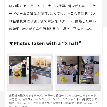
店内奥にあるゲームコーナーも探索。昔ながらのアーケ
ードゲームの筐体が並び、とってもレトロな雰囲気。2人
は結構真剣にぷよぷよで対決をスタート。白熱した戦い
の結果、たいがくんが勝利！ 童心に返って喜んでいた。
▼Photos taken with a “X half”
自販機で購入できるチーズバーガーと瓶コーラ。イエローのパッケージ
が可愛い。左はフィルムシミュレーション「クラシックネガ」を使用して
撮影。フィルムらしさを色濃く感じる懐かしい色味に。右は「Velvia／ビ
ビッド」を使用。