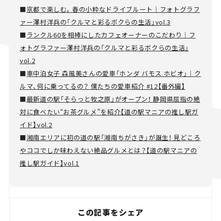
■
京都で楽しむ。春の小粋なドライブルート｜フォトグラフ
ァー澤村洋兵の「クルマと彩るボクらの生活」vol.3
■
ランクル60を相棒にしたカフェオーナーのこだわり｜フ
ォトグラファー澤村洋兵の「クルマと彩るボクらの生活」
vol.2
■
車中泊女子 森風美さんの愛車「ホンダ バモス ホビオ」｜ク
ルマ、何に乗ってるの？ 僕たちの愛車紹介 #12【番外編】
■
最新道の駅「そらっと牧之原」がオープン！ 静岡県屈指の絶
対に食べたい“お茶グルメ”を紹介【道の駅マニアの推し駅ガ
イド】vol.2
■
湘南エリアに初の道の駅「湘南ちがさき」が誕生！ 見どころ
やココでしか味わえない絶品グルメとは？【道の駅マニアの
推し駅ガイド】vol.1
この記事をシェア