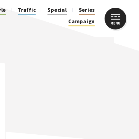
yle
Traffic
Special
Series
Campaign
MENU
CLOSE
人気のハッシュタグ
スズキ ジムニー｜Suzuki Jimny
スズキ｜Suzuki
マツダ｜Mazda
マツダ ロードスター｜Mazda Roadster