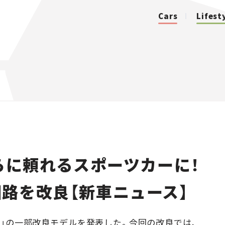
Cars
Lifest
カテゴリ
Cars
Lifestyle
さらに頼れるスポーツカーに！
Traffic
路を改良【新車ニュース】
Special
Series
RZ」の一部改良モデルを発表した。今回の改良では、