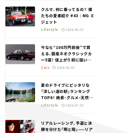
回＞
クルマ、何に乗ってるの？ 僕
たちの愛車紹介 #43｜MG ミ
ジェット
Lifestyle
2026.06.26
今なら“100万円前後”で買
える、国産ネオクラシックカ
ー5選！ 値上がり前に狙いた
い、中古車探しをお手伝い――ち
Cars
2026.06.30
ょっとイケてるマイカー選び
#02
夏のドライブにピッタリな
「涼しい道の駅」ランキング
TOP6！ 絶景・グルメ・天然ク
ーラーなど、避暑におすすめ
Lifestyle
2026.07.19
のスポットを紹介【道の駅マ
ニアの推し駅ガイド】vol.15
リアルレーシング、予選と決
勝を分けた「明と暗」——リア