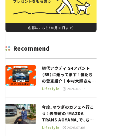
応募はこちら！（8月31日まで）
Recommend
初代アウディ S4アバント
（B5）に乗ってます！ 僕たち
の愛車紹介｜中村大輝さん
——瀬イオナと嶋田智之の
Lifestyle
2026.07.17
「クルマでざっくばらんばら
ん！」＃20
今度、マツダのカフェへ行こ
う！ 表参道の「MAZDA
TRANS AOYAMA」で、ちょ
っとひと息。——連載｜CCG
Lifestyle
2026.07.06
とクルマでどうする？＜第13