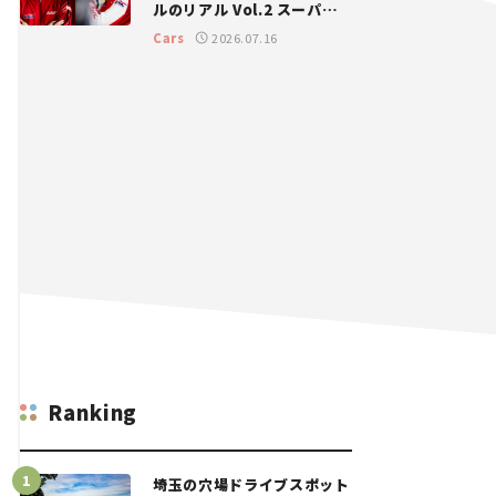
ルのリアル Vol.2 スーパー
GT 2026開幕戦 岡山国際サ
Cars
2026.07.16
ーキット
Ranking
埼玉の穴場ドライブスポット