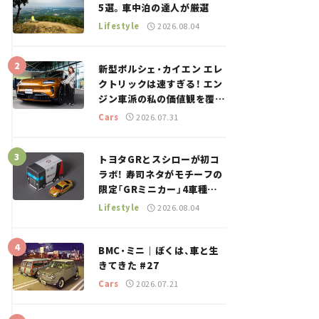
5選。車中泊の達人が厳選
Lifestyle
2026.08.04
新型ポルシェ・カイエン エレ
クトリックは速すぎる！ エン
ジン車派の私の価値観を覆し
た、新しいポルシェの走り。
Cars
2026.07.31
トヨタGRとスシローが初コ
ラボ！ 寿司ネタがモチーフの
限定「GRミニカー」4車種が
登場。入手方法は？【クルマ
Lifestyle
2026.08.04
とホビー】
BMC・ミニ｜ぼくは、車と生
きてきた #27
Cars
2026.07.21