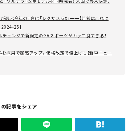
」と「ソルテラ」改良モデルを同時発表！ 米国で導入決定、
選ぶ今年の1台は「レクサス GX」━━【若者はこれに
024-25】
モデルチェンジで新設定のGRスポーツがカッコ良すぎる！
新塗料を採用で艶感アップ。価格改定で値上げも【新車ニュー
この記事をシェア