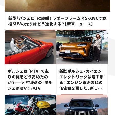
新型「パジェロ」に続報！ ラダーフレーム×S-AWCで本
格SUVの走りはどう進化する？【新車ニュース】
ポルシェは「PTV」で走
新型ポルシェ・カイエン
りの質をどう高めたの
エレクトリックは速すぎ
か？——河村康彦の「ポル
る！ エンジン車派の私の
シェは凄い！」#16
価値観を覆した、新しい
ポルシェの走り。