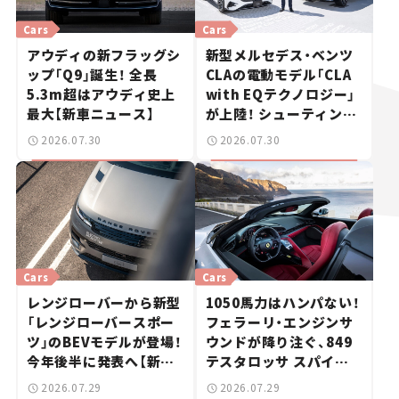
Cars
Cars
アウディの新フラッグシ
新型メルセデス・ベンツ
ップ「Q9」誕生！ 全長
CLAの電動モデル「CLA
5.3m超はアウディ史上
with EQテクノロジー」
最大【新車ニュース】
が上陸！ シューティング
ブレークも発売【新車ニ
2026.07.30
2026.07.30
ュース】
Cars
Cars
レンジローバーから新型
1050馬力はハンパない！
「レンジローバースポー
フェラーリ・エンジンサ
ツ」のBEVモデルが登場！
ウンドが降り注ぐ、849
今年後半に発表へ【新車
テスタロッサ スパイダ
ニュース】
ーに試乗。
2026.07.29
2026.07.29