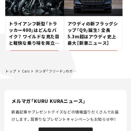
トライアンフ新型「トラ
アウディの新フラッグシ
ッカー400」はどんなバ
ップ「Q9」誕生！ 全長
イク？ ワイルドな見た目
5.3m超はアウディ史上
と軽快な乗り味を両立し
最大【新車ニュース】
た400ccフラットトラッ
カー【試乗レビュー】
トップ
Cars
ホンダ「フリード」のガソリン車が一部改良！ 塗装の耐久性アップで約11万円の値上げへ【新車ニュース】
メルマガ「KURU KURAニュース」
新着記事やプレゼントクイズなどの情報盛りだくさんでお届
けします。
耳寄りなプレゼントキャンペーンもお知らせ中！