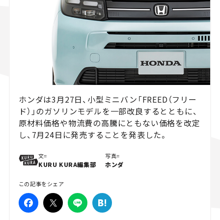
スズキ ジムニー｜Suzuki Jimny
スズキ｜Suzuki
マツダ｜Mazda
マツダ ロードスター｜Mazda Roadster
ホンダは3月27日、小型ミニバン「FREED（フリー
ド）」のガソリンモデルを一部改良するとともに、
原材料価格や物流費の高騰にともない価格を改定
し、7月24日に発売することを発表した。
文=
写真=
KURU KURA編集部
ホンダ
この記事をシェア