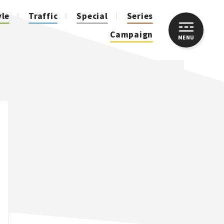
yle
Traffic
Special
Series
Campaign
MENU
CLOSE
人気のハッシュタグ
スズキ ジムニー｜Suzuki Jimny
スズキ｜Suzuki
マツダ｜Mazda
マツダ ロードスター｜Mazda Roadster