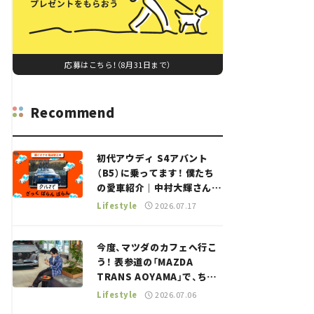
応募はこちら！（8月31日まで）
Recommend
初代アウディ S4アバント
（B5）に乗ってます！ 僕たち
の愛車紹介｜中村大輝さん
——瀬イオナと嶋田智之の
Lifestyle
2026.07.17
「クルマでざっくばらんばら
ん！」＃20
今度、マツダのカフェへ行こ
う！ 表参道の「MAZDA
TRANS AOYAMA」で、ちょ
っとひと息。——連載｜CCG
Lifestyle
2026.07.06
とクルマでどうする？＜第13