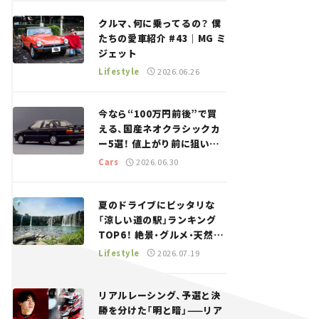
回＞
クルマ、何に乗ってるの？ 僕
たちの愛車紹介 #43｜MG ミ
ジェット
Lifestyle
2026.06.26
今なら“100万円前後”で買
える、国産ネオクラシックカ
ー5選！ 値上がり前に狙いた
い、中古車探しをお手伝い――ち
Cars
2026.06.30
ょっとイケてるマイカー選び
#02
夏のドライブにピッタリな
「涼しい道の駅」ランキング
TOP6！ 絶景・グルメ・天然ク
ーラーなど、避暑におすすめ
Lifestyle
2026.07.19
のスポットを紹介【道の駅マ
ニアの推し駅ガイド】vol.15
リアルレーシング、予選と決
勝を分けた「明と暗」——リア