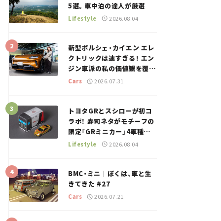
5選。車中泊の達人が厳選
Lifestyle
2026.08.04
新型ポルシェ・カイエン エレ
クトリックは速すぎる！ エン
ジン車派の私の価値観を覆し
た、新しいポルシェの走り。
Cars
2026.07.31
トヨタGRとスシローが初コ
ラボ！ 寿司ネタがモチーフの
限定「GRミニカー」4車種が
登場。入手方法は？【クルマ
Lifestyle
2026.08.04
とホビー】
BMC・ミニ｜ぼくは、車と生
きてきた #27
Cars
2026.07.21