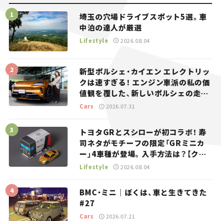
埼玉の穴場ドライブスポット5選。車
中泊の達人が厳選
Lifestyle
2026.08.04
新型ポルシェ・カイエン エレクトリッ
クは速すぎる！ エンジン車派の私の価
値観を覆した、新しいポルシェの走
り。
Cars
2026.07.31
トヨタGRとスシローが初コラボ！ 寿
司ネタがモチーフの限定「GRミニカ
ー」4車種が登場。入手方法は？【クル
マとホビー】
Lifestyle
2026.08.04
BMC・ミニ｜ぼくは、車と生きてきた
#27
Cars
2026.07.21