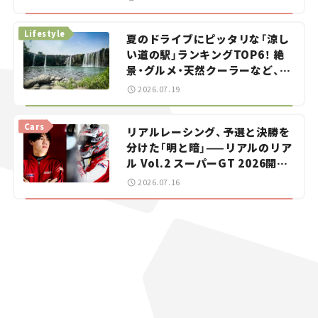
イカー選び #02
Lifestyle
夏のドライブにピッタリな「涼し
い道の駅」ランキングTOP6！ 絶
景・グルメ・天然クーラーなど、避
暑におすすめのスポットを紹介
2026.07.19
【道の駅マニアの推し駅ガイド】
vol.15
Cars
リアルレーシング、予選と決勝を
分けた「明と暗」——リアルのリア
ル Vol.2 スーパーGT 2026開幕
戦 岡山国際サーキット
2026.07.16