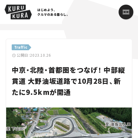
はじめよう、
クルマのある暮らし。
カテゴリ
Traffic
Cars
公開日：2023.10.26
中京・北陸・首都圏をつなげ！ 中部縦
Lifestyle
貫道 大野油坂道路で10月28日、新
Traffic
たに9.5kmが開通
Special
Series
Campaign
人気のハッシュタグ