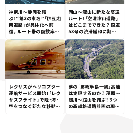
神奈川～静岡を結
岡山～津山に新たな高速
ぶ！“第3の東名”「伊豆湘
ルート！「空港津山道路」
南道路」が具体化へ前
はどこまでできた？ 国道
進。ルート帯の複数案検
53号の渋滞緩和に期待。
討へ。熱海まで信号ゼロ
岡山市側でも動きが【い
が実現？ 【いま気になる
ま気になる道路計画】
道路計画】
レクサスがヘリコプター
夢の「房総半島一周」高速
運航サービス開始！「レク
は実現するのか？ 茂原～
サスフライト」で陸・海・
鴨川～館山を結ぶ！ 3つ
空をつなぐ新たな移動体
の高規格道路計画の現
験とは
状。「館山鴨川道路」で検
討進む【いま気になる道
路計画】