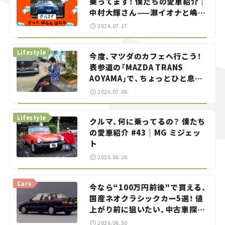
乗ってます！ 僕たちの愛車紹介｜
中村大輝さん——瀬イオナと嶋田
智之の「クルマでざっくばらんば
2026.07.17
らん！」＃20
Lifestyle
今度、マツダのカフェへ行こう！
表参道の「MAZDA TRANS
AOYAMA」で、ちょっとひと息。
——連載｜CCGとクルマでどうす
2026.07.06
る？＜第13回＞
Lifestyle
クルマ、何に乗ってるの？ 僕たち
の愛車紹介 #43｜MG ミジェッ
ト
2026.06.26
Cars
今なら“100万円前後”で買える、
国産ネオクラシックカー5選！ 値
上がり前に狙いたい、中古車探し
をお手伝い――ちょっとイケてるマ
2026.06.30