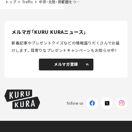
トップ
Traffic
中京・北陸・首都圏をつなげ！ 中部縦貫道 大野油坂道路で10月28日、新たに9.5kmが開通
メルマガ「KURU KURAニュース」
新着記事やプレゼントクイズなどの情報盛りだくさんでお届
けします。
耳寄りなプレゼントキャンペーンもお知らせ中！
メルマガ登録
メルマガ登録
follow us
KURU KURAについて
広告掲載
プライバシーポリシー
採用情報
FAQ