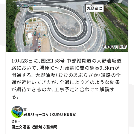
スズキ ジムニー｜Suzuki Jimny
スズキ｜Suzuki
マツダ｜Mazda
マツダ ロードスター｜Mazda Roadster
10月28日に、国道158号 中部縦貫道の大野油坂道
路において、勝原IC～九頭竜IC間の延長9.5kmが
開通する。大野油坂（おおのあぶらざか）道路の全
通が近付いてきたが、全通によりどのような効果
が期待できるのか、工事予定と合わせて解説す
る。
文=
岩井リョースケ（KURU KURA）
資料=
国土交通省 近畿地方整備局