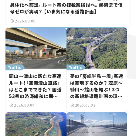
具体化へ前進。ルート帯の複数案検討へ。熱海まで信
号ゼロが実現？ 【いま気になる道路計画】
2026.08.05
Traffic
Traffic
岡山～津山に新たな高速
夢の「房総半島一周」高速
ルート！「空港津山道路」
は実現するのか？ 茂原～
はどこまでできた？ 国道
鴨川～館山を結ぶ！ 3つ
53号の渋滞緩和に期待。
の高規格道路計画の現
岡山市側でも動きが【い
状。「館山鴨川道路」で検
2026.08.04
2026.08.03
ま気になる道路計画】
討進む【いま気になる道
路計画】