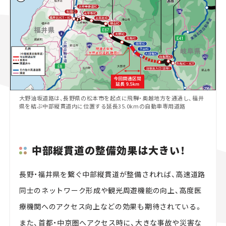
大野油坂道路は、長野県の松本市を起点に飛騨・奥越地方を通過し、福井
県を結ぶ中部縦貫道内に位置する延長35.0kmの自動車専用道路
中部縦貫道の整備効果は大きい！
長野・福井県を繋ぐ中部縦貫道が整備されれば、高速道路
同士のネットワーク形成や観光周遊機能の向上、高度医
療機関へのアクセス向上などの効果も期待されている。
また、首都・中京圏へアクセス時に、大きな事故や災害な