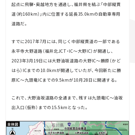
起点に飛騨・奥越地方を通過し、福井県を結ぶ「中部縦貫
道（約160km）」内に位置する延長35.0kmの自動車専用
道路だ。
すでに2017年7月には、同じく中部縦貫道の一部である
永平寺大野道路（福井北JCT・IC～大野IC）が開通し、
2023年3月19日には大野油坂道路の大野IC～勝原（かど
はら）ICまでの10.0kmが開通していたが、今回新たに勝
原IC～九頭竜ICまでの9.5kmが10月28日に開通する。
これで、大野油坂道路の全通まで、残すは九頭竜IC～油坂
出入口（仮称）までの15.5kmとなった。