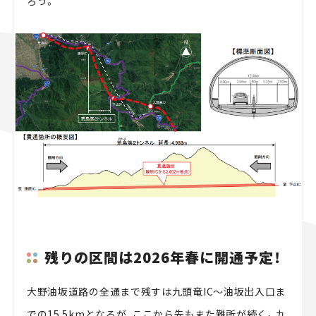
ろう。
残りの区間は2026年春に開通予定！
大野油坂道路の全通まで残すは九頭竜IC～油坂出入口ま
での15.5kmとなるが、ここから先もまた難所が続く。九