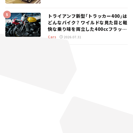
トライアンフ新型「トラッカー400」は
どんなバイク？ ワイルドな見た目と軽
快な乗り味を両立した400ccフラット
トラッカー【試乗レビュー】
Cars
2026.07.31