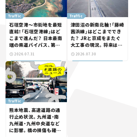
Traffic
Traffic
石垣空港～市街地を最短
津田沼の新南北軸！「藤崎
直結！「石垣空港線」はど
茜浜線」はどこまででき
こまで進んだ？ 日本最南
た？ JRと京成をまたぐ
端の県道バイパス、第2
大工事の現況。将来は
工区も延伸開通 【いま気
「習志野～鎌ケ谷」を最短
2026.07.31
2026.07.30
になる道路計画】
直結【いま気になる道路
計画】
Traffic
熊本地震、高速道路の通
行止め状況。九州道・南
九州道・九州中央道など
に影響。橋の損傷も確認
【道路のニュース】