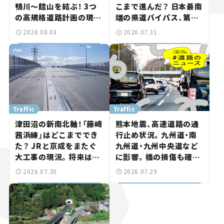
鴨川～館山を結ぶ！ 3つ
こまで進んだ？ 日本最南
の高規格道路計画の現
端の県道バイパス、第2
状。「館山鴨川道路」で検
工区も延伸開通 【いま気
2026.08.03
2026.07.31
討進む【いま気になる道
になる道路計画】
路計画】
Traffic
Traffic
津田沼の新南北軸！「藤崎
熊本地震、高速道路の通
茜浜線」はどこまででき
行止め状況。九州道・南
た？ JRと京成をまたぐ
九州道・九州中央道など
大工事の現況。将来は
に影響。橋の損傷も確認
「習志野～鎌ケ谷」を最短
【道路のニュース】
2026.07.30
2026.07.29
直結【いま気になる道路
計画】