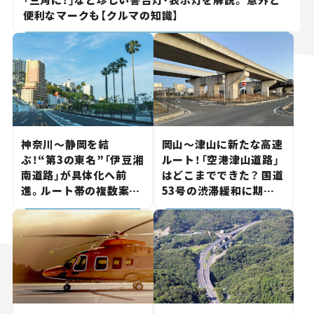
便利なマークも【クルマの知識】
神奈川～静岡を結
岡山～津山に新たな高速
ぶ！“第3の東名”「伊豆湘
ルート！「空港津山道路」
南道路」が具体化へ前
はどこまでできた？ 国道
進。ルート帯の複数案検
53号の渋滞緩和に期待。
討へ。熱海まで信号ゼロ
岡山市側でも動きが【い
が実現？ 【いま気になる
ま気になる道路計画】
道路計画】