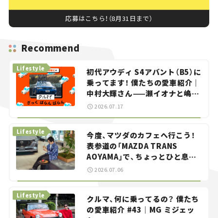
応募はこちら！（8月31日まで）
Recommend
Lifestyle
初代アウディ S4アバント（B5）に
乗ってます！ 僕たちの愛車紹介｜
中村大輝さん——瀬イオナと嶋田
智之の「クルマでざっくばらんば
2026.07.17
らん！」＃20
Lifestyle
今度、マツダのカフェへ行こう！
表参道の「MAZDA TRANS
AOYAMA」で、ちょっとひと息。
——連載｜CCGとクルマでどうす
2026.07.06
る？＜第13回＞
Lifestyle
クルマ、何に乗ってるの？ 僕たち
の愛車紹介 #43｜MG ミジェッ