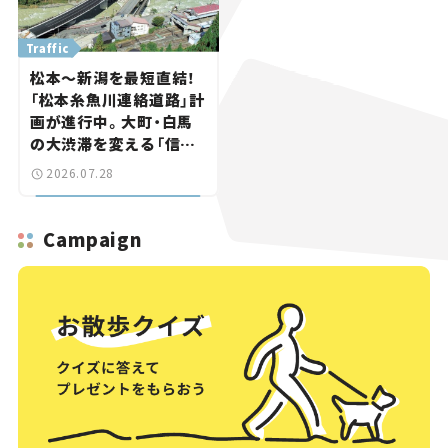
Traffic
松本～新潟を最短直結！
「松本糸魚川連絡道路」計
画が進行中。大町・白馬
の大渋滞を変える「信号
ゼロ」バイパスも事業化
2026.07.28
へ【いま気になる道路計
画】
Campaign