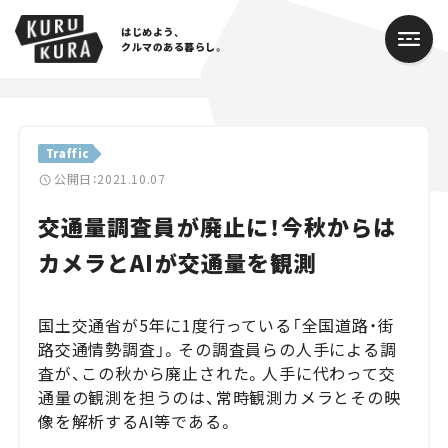
はじめよう、
クルマのある暮らし。
カテゴリ
Traffic
Cars
公開日：2021.10.07
交通量調査員が廃止に！今秋からは
Lifestyle
カメラとAIが交通量を観測
Traffic
Special
国土交通省が5年に1度行っている「全国道路・街
路交通情勢調査」。その調査員らの人手による調
Series
査が、この秋から廃止された。人手に代わって交
通量の観測を担うのは、常時観測カメラとその映
Campaign
像を解析するAI等である。
人気のハッシュタグ