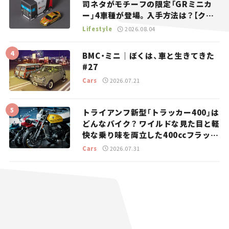
司ネタがモチーフの限定「GRミニカ
ー」4車種が登場。入手方法は？【クル
マとホビー】
Lifestyle
2026.08.04
BMC・ミニ｜ぼくは、車と生きてきた
#27
Cars
2026.07.21
トライアンフ新型「トラッカー400」は
どんなバイク？ ワイルドな見た目と軽
快な乗り味を両立した400ccフラット
トラッカー【試乗レビュー】
Cars
2026.07.31