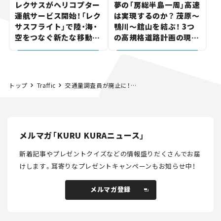
レクサスがヘリコプター
夢の「房総半島一周」高速
運航サービス開始！「レク
は実現するのか？ 茂原～
サスフライト」で陸・海・
鴨川～館山を結ぶ！ 3つ
空をつなぐ新たな移動体
の高規格道路計画の現
験とは
状。「館山鴨川道路」で検
討進む【いま気になる道
路計画】
トップ
Traffic
交通量調査員が廃止に！今秋からはカメラとAIが交通量を観測
メルマガ「KURU KURAニュース」
新着記事やプレゼントクイズなどの情報盛りだくさんでお届
けします。
耳寄りなプレゼントキャンペーンもお知らせ中！
メルマガ登録