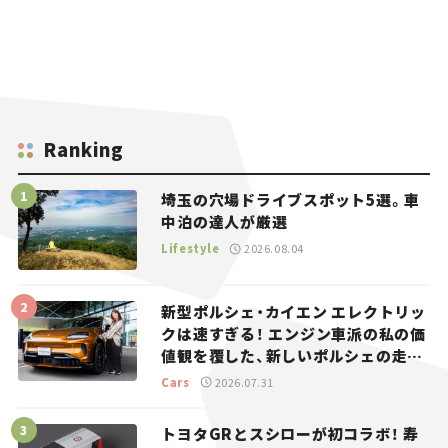
Ranking
埼玉の穴場ドライブスポット5選。車
中泊の達人が厳選
Lifestyle
2026.08.04
新型ポルシェ・カイエン エレクトリッ
クは速すぎる！ エンジン車派の私の価
値観を覆した、新しいポルシェの走
り。
Cars
2026.07.31
トヨタGRとスシローが初コラボ！ 寿