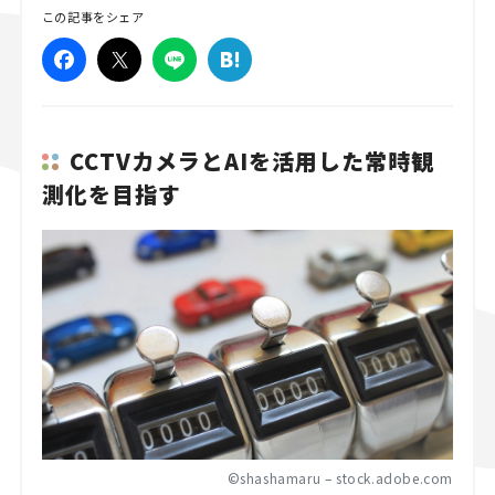
この記事をシェア
スズキ ジムニー｜Suzuki Jimny
スズキ｜Suzuki
マツダ｜Mazda
マツダ ロードスター｜Mazda Roadster
CCTVカメラとAIを活用した常時観
測化を目指す
©shashamaru – stock.adobe.com