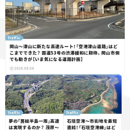
Traffic
岡山～津山に新たな高速ルート！「空港津山道路」はど
こまでできた？ 国道53号の渋滞緩和に期待。岡山市側
でも動きが【いま気になる道路計画】
2026.08.04
Traffic
Traffic
夢の「房総半島一周」高速
石垣空港～市街地を最短
は実現するのか？ 茂原～
直結！「石垣空港線」はど