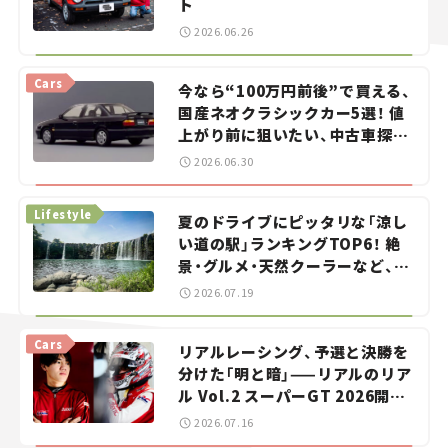
ト
2026.06.26
Cars
今なら“100万円前後”で買える、
国産ネオクラシックカー5選！ 値
上がり前に狙いたい、中古車探し
をお手伝い――ちょっとイケてるマ
2026.06.30
イカー選び #02
Lifestyle
夏のドライブにピッタリな「涼し
い道の駅」ランキングTOP6！ 絶
景・グルメ・天然クーラーなど、避
暑におすすめのスポットを紹介
2026.07.19
【道の駅マニアの推し駅ガイド】
vol.15
Cars
リアルレーシング、予選と決勝を
分けた「明と暗」——リアルのリア
ル Vol.2 スーパーGT 2026開幕
戦 岡山国際サーキット
2026.07.16