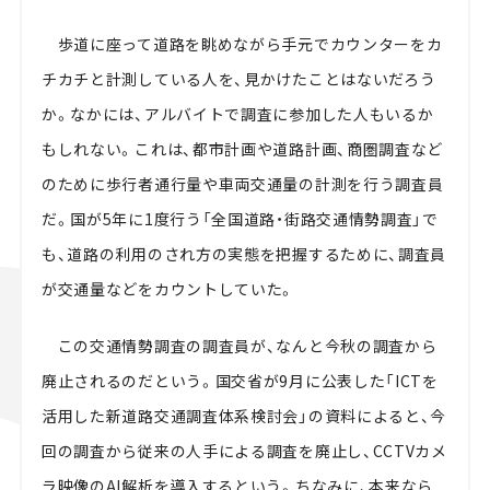
歩道に座って道路を眺めながら手元でカウンターをカ
チカチと計測している人を、見かけたことはないだろう
か。なかには、アルバイトで調査に参加した人もいるか
もしれない。これは、都市計画や
道路計画、商圏調査など
のために歩行者通行量や車両交通量の計測を行う調査員
だ。国が
5年に1度行う「全国道路・街路交通情勢調査」で
も、道路の利用のされ方の実態を把握するために、調査員
が交通量などをカウントしていた。
この交通情勢調査の調査員が、なんと今秋の調査から
廃止されるのだという。国交省が9月に公表した「ICTを
活用した新道路交通調査体系検討会」の資料によると、今
回の調査から従来の人手による調査を廃止し、CCTVカメ
ラ映像のAI解析を導入するという。ちなみに、本来なら