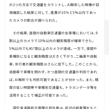
の2つの方法で交通量をカウントし、AI解析した映像が目
視確認した結果に対して、差異が10％と5%以内であっ
たカメラの割合が調べられた。
その結果、昼間の自動車交通量の全車種においては、9
割以上のカメラで10%以内の観測精度が確保できた。
5%以内でも約7割以上のカメラが達成。一方で、夜間や
車種別になると観測精度は大きく下がり、二輪車や自転
車、歩行者の観測精度はさらに低下した。このことから、
自動車で車種を問わず、かつ昼間の交通量の判別であれ
ば、AI解析でも判別可能であることが分かった。また、精
度の低い時間帯や車種別交通量も、トラカンデータ等を
活用することで補正が可能であった。
国交省道路局企画課の担当者は、前述の結果等をもと