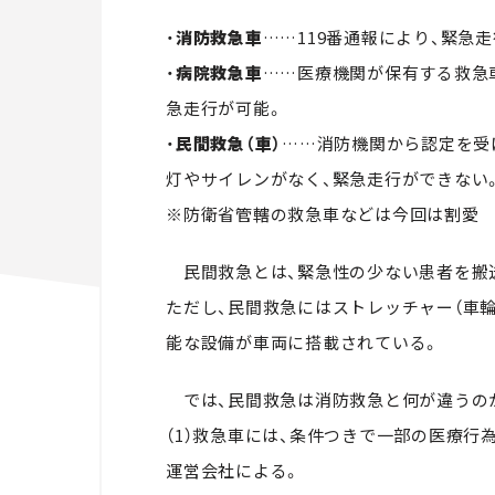
・
消防救急車
……119番通報により、緊急
・
病院救急車
……医療機関が保有する救急
急走行が可能。
・
民間救急（車）
……消防機関から認定を受
灯やサイレンがなく、緊急走行ができない
※防衛省管轄の救急車などは今回は割愛
民間救急とは、緊急性の少ない患者を搬
ただし、民間救急にはストレッチャー（車
能な設備が車両に搭載されている。
では、民間救急は消防救急と何が違うのか
（1）救急車には、条件つきで一部の医療
運営会社による。