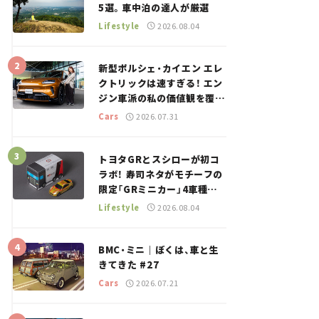
5選。車中泊の達人が厳選
Lifestyle
2026.08.04
新型ポルシェ・カイエン エレ
クトリックは速すぎる！ エン
ジン車派の私の価値観を覆し
た、新しいポルシェの走り。
Cars
2026.07.31
トヨタGRとスシローが初コ
ラボ！ 寿司ネタがモチーフの
限定「GRミニカー」4車種が
登場。入手方法は？【クルマ
Lifestyle
2026.08.04
とホビー】
BMC・ミニ｜ぼくは、車と生
きてきた #27
Cars
2026.07.21