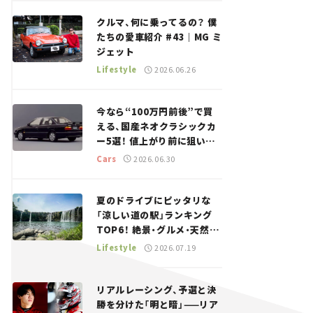
回＞
クルマ、何に乗ってるの？ 僕
たちの愛車紹介 #43｜MG ミ
ジェット
Lifestyle
2026.06.26
今なら“100万円前後”で買
える、国産ネオクラシックカ
ー5選！ 値上がり前に狙いた
い、中古車探しをお手伝い――ち
Cars
2026.06.30
ょっとイケてるマイカー選び
#02
夏のドライブにピッタリな
「涼しい道の駅」ランキング
TOP6！ 絶景・グルメ・天然ク
ーラーなど、避暑におすすめ
Lifestyle
2026.07.19
のスポットを紹介【道の駅マ
ニアの推し駅ガイド】vol.15
リアルレーシング、予選と決
勝を分けた「明と暗」——リア