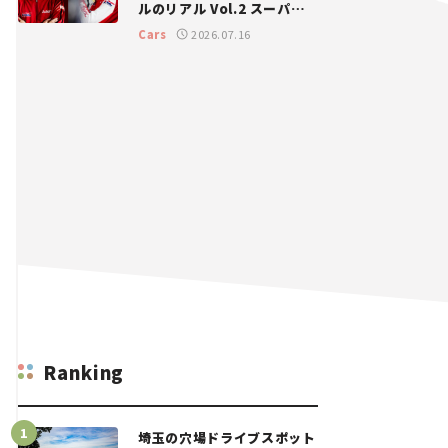
ルのリアル Vol.2 スーパー
GT 2026開幕戦 岡山国際サ
Cars
2026.07.16
ーキット
Ranking
埼玉の穴場ドライブスポット