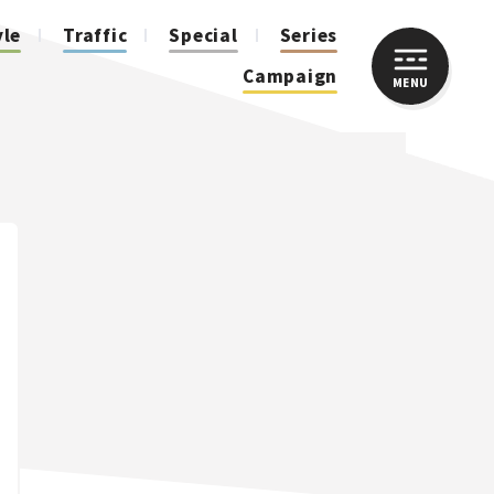
yle
Traffic
Special
Series
Campaign
MENU
CLOSE
人気のハッシュタグ
スズキ ジムニー｜Suzuki Jimny
スズキ｜Suzuki
マツダ｜Mazda
マツダ ロードスター｜Mazda Roadster