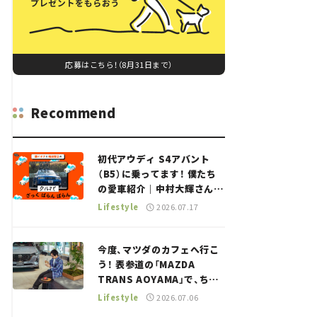
応募はこちら！（8月31日まで）
Recommend
初代アウディ S4アバント
（B5）に乗ってます！ 僕たち
の愛車紹介｜中村大輝さん
——瀬イオナと嶋田智之の
Lifestyle
2026.07.17
「クルマでざっくばらんばら
ん！」＃20
今度、マツダのカフェへ行こ
う！ 表参道の「MAZDA
TRANS AOYAMA」で、ちょ
っとひと息。——連載｜CCG
Lifestyle
2026.07.06
とクルマでどうする？＜第13