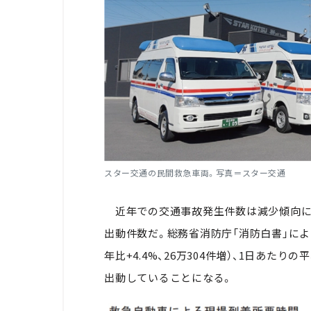
スター交通の民間救急車両。写真＝スター交通
近年での交通事故発生件数は減少傾向にあ
出動件数だ。総務省消防庁「消防白書」による
年比+4.4%、26万304件増）、1日あたり
出動していることになる。