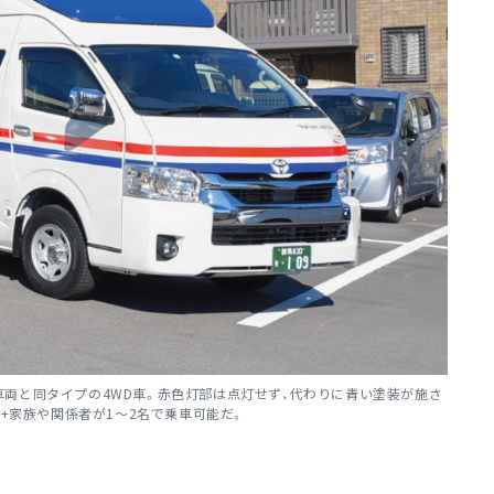
両と同タイプの4WD車。赤色灯部は点灯せず、代わりに青い塗装が施さ
者+家族や関係者が1～2名で乗車可能だ。
。