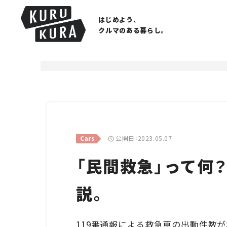
はじめよう、
クルマのある暮らし。
公開日：2023.05.07
Cars
「民間救急」って何
説。
119番通報による救急車の出動件数