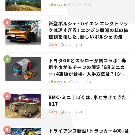
Lifestyle
2026.08.04
新型ポルシェ・カイエン エレクトリッ
クは速すぎる！ エンジン車派の私の価
値観を覆した、新しいポルシェの走
り。
Cars
2026.07.31
トヨタGRとスシローが初コラボ！ 寿
司ネタがモチーフの限定「GRミニカ
ー」4車種が登場。入手方法は？【クル
マとホビー】
Lifestyle
2026.08.04
BMC・ミニ｜ぼくは、車と生きてきた
#27
Cars
2026.07.21
トライアンフ新型「トラッカー400」は