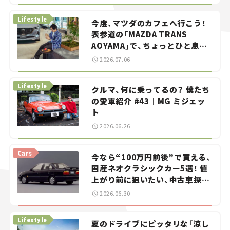
らん！」＃20
Lifestyle
今度、マツダのカフェへ行こう！
表参道の「MAZDA TRANS
AOYAMA」で、ちょっとひと息。
——連載｜CCGとクルマでどうす
2026.07.06
る？＜第13回＞
Lifestyle
クルマ、何に乗ってるの？ 僕たち
の愛車紹介 #43｜MG ミジェッ
ト
2026.06.26
Cars
今なら“100万円前後”で買える、
国産ネオクラシックカー5選！ 値
上がり前に狙いたい、中古車探し
をお手伝い――ちょっとイケてるマ
2026.06.30
イカー選び #02
Lifestyle
夏のドライブにピッタリな「涼し