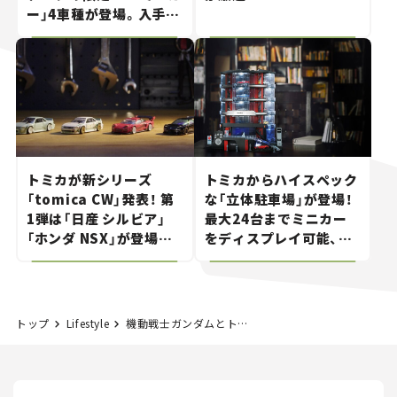
ー」4車種が登場。入手方
法は？【クルマとホビー】
トミカが新シリーズ
トミカからハイスペック
「tomica CW」発表！ 第
な「立体駐車場」が登場！
1弾は「日産 シルビア」
最大24台までミニカー
「ホンダ NSX」が登場。
をディスプレイ可能、特
世界が注目す
別な「日産 GT-R
る“JDM"に焦点【クルマ
NISMO」も付属【クルマ
とホビー】
とホビー】
トップ
Lifestyle
機動戦士ガンダムとトミカがコラボ！特別仕様のミニカー、こいつは動くぞ！