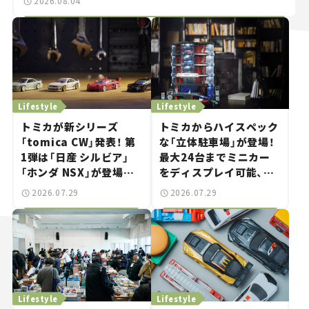
2026.08.04
Lifestyle
Lifestyle
トミカが新シリーズ
トミカからハイスペック
「tomica CW」発表！ 第
な「立体駐車場」が登場！
1弾は「日産 シルビア」
最大24台までミニカー
「ホンダ NSX」が登場。
をディスプレイ可能、特
世界が注目す
別な「日産 GT-R
2026.07.29
2026.07.29
る“JDM"に焦点【クルマ
NISMO」も付属【クルマ
とホビー】
とホビー】
Lifestyle
Lifestyle