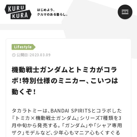
はじめよう、
クルマのある暮らし。
カテゴリ
Lifestyle
Cars
公開日：2023.03.09
機動戦士ガンダムとトミカがコラ
Lifestyle
ボ！特別仕様のミニカー、こいつは
Traffic
動くぞ！
Special
タカラトミーは、BANDAI SPIRITSとコラボした
Series
『トミカ×機動戦士ガンダム』シリーズ7種類を3
月中旬から発売する。「ガンダム」や「シャア専用
Campaign
ザク」モデルなど、少年心もマニア心もくすぐる
人気のハッシュタグ