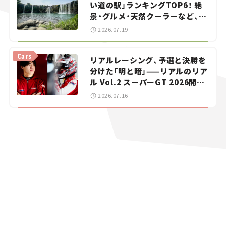
い道の駅」ランキングTOP6！ 絶
景・グルメ・天然クーラーなど、避
暑におすすめのスポットを紹介
2026.07.19
【道の駅マニアの推し駅ガイド】
vol.15
Cars
リアルレーシング、予選と決勝を
分けた「明と暗」——リアルのリア
ル Vol.2 スーパーGT 2026開幕
戦 岡山国際サーキット
2026.07.16