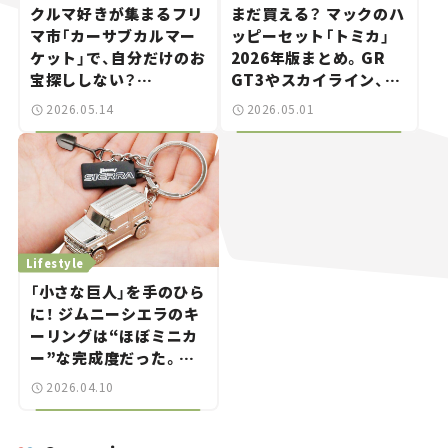
クルマ好きが集まるフリ
まだ買える？ マックのハ
マ市「カーサブカルマー
ッピーセット「トミカ」
ケット」で、自分だけのお
2026年版まとめ。GR
宝探ししない？
GT3やスカイライン、金
――YOKOHAMA Car
色のシークレットの正体
2026.05.14
2026.05.01
Sessionお気に入りのス
は【クルマとホビー】
ポット巡り
Lifestyle
「小さな巨人」を手のひら
に！ ジムニーシエラのキ
ーリングは“ほぼミニカ
ー”な完成度だった。リ
アルな質感に注目。
2026.04.10