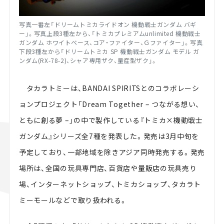
写真一番左「ドリームトミカライドオン 機動戦士ガンダム バギ
ー」。写真上段
3
種左から、「トミカプレミアム
unlimited
機動戦士
ガンダム ホワイトベース、コア・ファイター、Ｇファイター」。写真
下段
3
種左から「ドリームトミカ
SP
機動戦士ガンダム モデル ガ
ンダム
(RX-78-2)
、シャア専用ザク、量産型ザク」。
タカラトミーは、
BANDAI SPIRITS
とのコラボレーシ
ョンプロジェクト「
Dream Together –
つながる想い、
ともに創る夢
–
」の中で製作している『トミカ×機動戦士
ガンダム』シリーズ全
7
種を発表した。発売は
3
月中旬を
予定しており、一部地域を除きアジア同時発売する。発売
場所は、全国の玩具専門店、百貨店や量販店の玩具売り
場、インターネットショップ、トミカショップ、タカラト
ミーモールなどで取り扱われる。