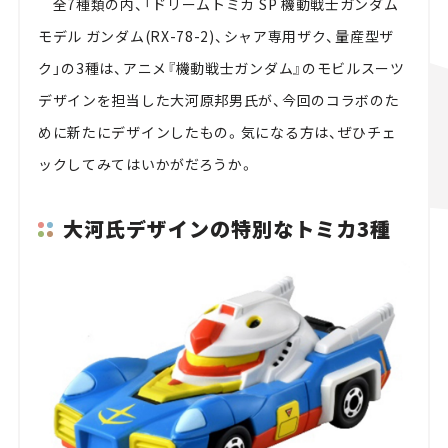
全
7
種類の内、「ドリームトミカ
SP
機動戦士ガンダム
モデル ガンダム
(RX-78-2)、
シャア専用ザク、量産型ザ
ク」の
3
種は、アニメ『機動戦士ガンダム』のモビルスーツ
デザインを担当した大河原邦男氏が、今回のコラボのた
めに新たにデザインしたもの。気になる方は、ぜひチェ
ックしてみてはいかがだろうか。
大河氏デザインの特別なトミカ
3
種