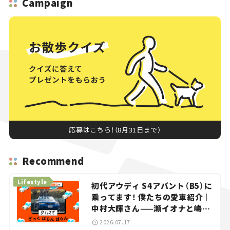
Campaign
応募はこちら！（8月31日まで）
Recommend
Lifestyle
初代アウディ S4アバント（B5）に
乗ってます！ 僕たちの愛車紹介｜
中村大輝さん——瀬イオナと嶋田
智之の「クルマでざっくばらんば
2026.07.17