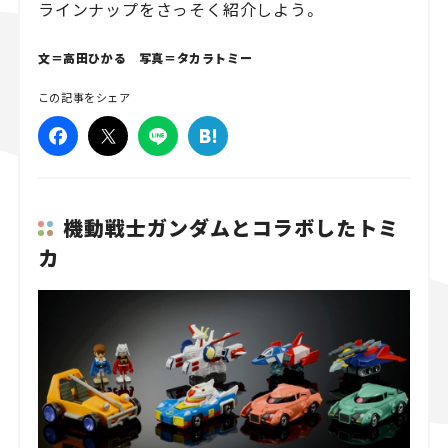
ラインナップをさっそく紹介しよう。
スズキ ジムニー｜Suzuki Jimny
スズキ｜Suzuki
マツダ｜Mazda
マツダ ロードスター｜Mazda Roadster
文＝高田ひかる 写真＝タカラトミー
この記事をシェア
機動戦士ガンダムとコラボしたトミ
カ