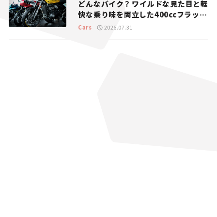
どんなバイク？ ワイルドな見た目と軽
快な乗り味を両立した400ccフラット
トラッカー【試乗レビュー】
Cars
2026.07.31